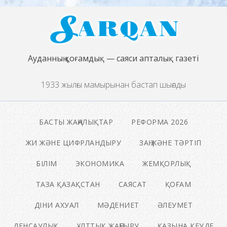
Ауданның қоғамдық — саяси апталық газеті
1933 жылғы мамырынан бастап шығады
БАСТЫ ЖАҢАЛЫҚТАР
РЕФОРМА 2026
ЖИ ЖӘНЕ ЦИФРЛАНДЫРУ
ЗАҢ ЖӘНЕ ТӘРТІП
БІЛІМ
ЭКОНОМИКА
ЖЕМҚОРЛЫҚ
ТАЗА ҚАЗАҚСТАН
САЯСАТ
ҚОҒАМ
ДІНИ АХУАЛ
МӘДЕНИЕТ
ӘЛЕУМЕТ
ДЕНСАУЛЫҚ
ҰЛТТЫҚ ЖАҢҒЫРУ
ҚАЗЫНА КЕУДЕ