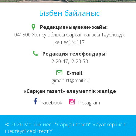
Бізбен байланыс
Редакцияның мекен-жайы:
041500 Жетісу облысы Сарқан қаласы Тәуелсіздік
көшесі, №117
Редакция телефондары:
2-20-47, 2-23-53
E-mail
:
igiman01@mail.ru
«Сарқан газеті» әлеуметтік желіде
Facebook
Instagram
© 2026 Меншік иесі: "Сарқан газеті" жауапкершілігі
шектеулі серіктестігі.