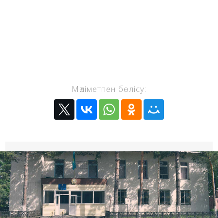
Мәліметпен бөлісу: