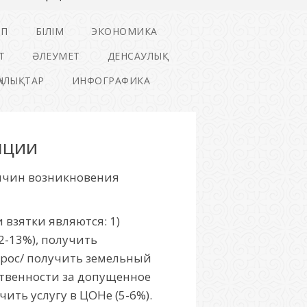
ІП
БІЛІМ
ЭКОНОМИКА
Т
ӘЛЕУМЕТ
ДЕНСАУЛЫҚ
ҢАЛЫҚТАР
ИНФОГРАФИКА
пции
ричин возникновения
взятки являются: 1)
2-13%), получить
прос/ получить земельный
тственности за допущенное
ить услугу в ЦОНе (5-6%).