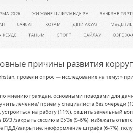
РМА 2026
ЖИ ЖӘНЕ ЦИФРЛАНДЫРУ
ЗАҢ ЖӘНЕ ТӘРТ
АН
САЯСАТ
ҚОҒАМ
ДІНИ АХУАЛ
МӘДЕНИЕ
 КЕУДЕ
ТАНЫМ
СПОРТ
САЙЛАУ
ӨЗГЕ ЖА
овные причины развития корру
khstan, провели опрос — исследование на тему: » п
 по мнению граждан, основными поводами для дачи 
чить лечение/ прием у специалиста без очереди (1
, устроиться на работу (11%), решить земельный во
 в ВУЗ /закрыть сессию в ВУЗе (5-6%), избежать отве
е ПДД/закрытие, неоформление штрафа (6-7%), получ