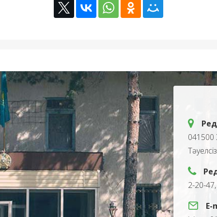
Ред
041500 
Тәуелсі
Ре
2-20-47
E-