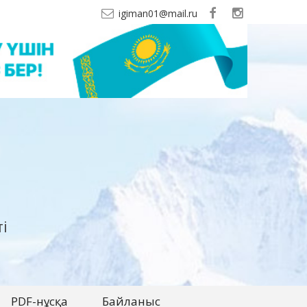
igiman01@mail.ru
і
PDF-нұсқа
Байланыс