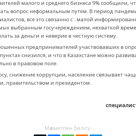
ителей малого и среднего бизнеса 9% сообщили, ч
ать вопрос неформальным путём. В период пандеми
иалистов, всё это связанно с : малой информирова
мых выбранным госучереждением, нехваткой времен
лать за деньги и неверие в честную систему.
прошенных предпринимателей участвовавших в опрос
унктах снизился, и что в Казахстане можно развива
льно в правовом поле.
су, снижение коррупции, население связывает чаще
, правительством и президентом.
специалис
Мәліметпен бөлісу: