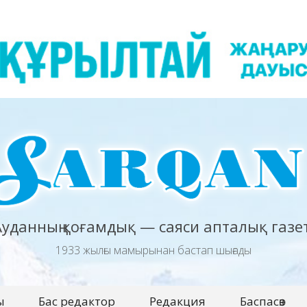
Ауданның қоғамдық — саяси апталық газет
1933 жылғы мамырынан бастап шығады
ы
Бас редактор
Редакция
Баспасөз