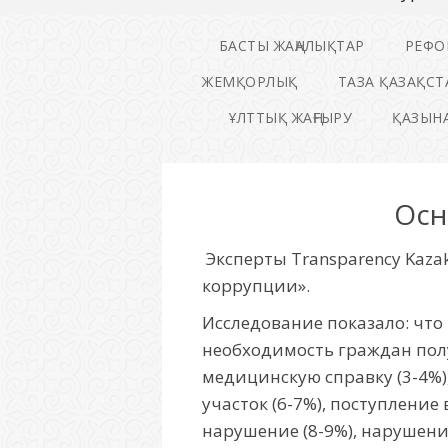
БАСТЫ ЖАҢАЛЫҚТАР
РЕФО
ЖЕМҚОРЛЫҚ
ТАЗА ҚАЗАҚСТ
ҰЛТТЫҚ ЖАҢҒЫРУ
ҚАЗЫНА
Осн
Эксперты Transparency Kaza
коррупции».
Исследование показало: что
необходимость граждан полу
медицинскую справку (3-4%)
участок (6-7%), поступление
нарушение (8-9%), нарушени