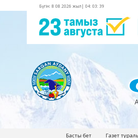
Бүгін: 8 08 2026 жыл|
04
:
03
:
40
Басты бет
Газет турал