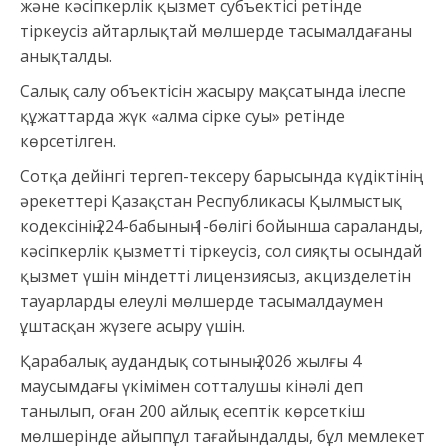
және кәсіпкерлік қызмет субъектісі ретінде
тіркеусіз айтарлықтай мөлшерде тасымалдағаны
анықталды.
Салық салу объектісін жасыру мақсатында ілеспе
құжаттарда жүк «алма сірке суы» ретінде
көрсетілген.
Сотқа дейінгі тергеп-тексеру барысында күдіктінің
әрекеттері Қазақстан Республикасы Қылмыстық
кодексінің 224-бабының 1-бөлігі бойынша сараланды,
кәсіпкерлік қызметті тіркеусіз, сол сияқты осындай
қызмет үшін міндетті лицензиясыз, акцизделетін
тауарларды елеулі мөлшерде тасымалдаумен
ұштасқан жүзеге асыру үшін.
Қарабалық аудандық сотының 2026 жылғы 4
маусымдағы үкімімен сотталушы кінәлі деп
танылып, оған 200 айлық есептік көрсеткіш
мөлшерінде айыппұл тағайындалды, бұл мемлекет