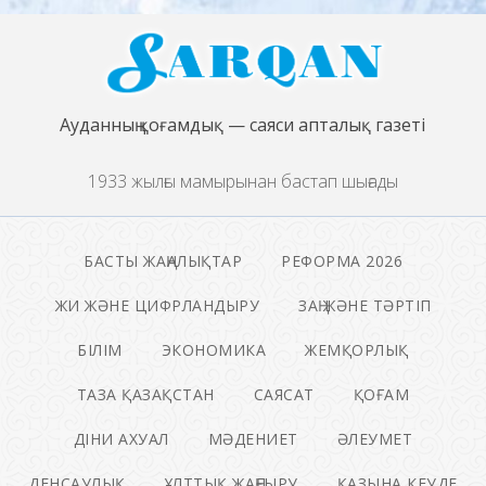
Ауданның қоғамдық — саяси апталық газеті
1933 жылғы мамырынан бастап шығады
БАСТЫ ЖАҢАЛЫҚТАР
РЕФОРМА 2026
ЖИ ЖӘНЕ ЦИФРЛАНДЫРУ
ЗАҢ ЖӘНЕ ТӘРТІП
БІЛІМ
ЭКОНОМИКА
ЖЕМҚОРЛЫҚ
ТАЗА ҚАЗАҚСТАН
САЯСАТ
ҚОҒАМ
ДІНИ АХУАЛ
МӘДЕНИЕТ
ӘЛЕУМЕТ
ДЕНСАУЛЫҚ
ҰЛТТЫҚ ЖАҢҒЫРУ
ҚАЗЫНА КЕУДЕ