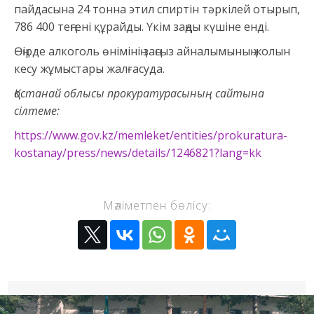
пайдасына 24 тонна этил спиртін тәркілей отырып,
786 400 теңгені құрайды. Үкім заңды күшіне енді.
Өңірде алкоголь өнімінің заңсыз айналымының жолын
кесу жұмыстары жалғасуда.
Қостанай облысы прокуратурасының сайтына
сілтеме:
https://www.gov.kz/memleket/entities/prokuratura-
kostanay/press/news/details/1246821?lang=kk
Мәліметпен бөлісу: