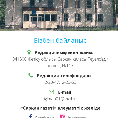
Бізбен байланыс
Редакцияның мекен-жайы:
041500 Жетісу облысы Сарқан қаласы Тәуелсіздік
көшесі, №117
Редакция телефондары:
2-20-47, 2-23-53
E-mail
:
igiman01@mail.ru
«Сарқан газеті» әлеуметтік желіде