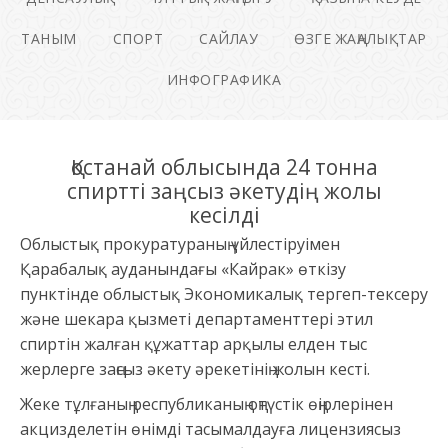
ТАНЫМ
СПОРТ
САЙЛАУ
ӨЗГЕ ЖАҢАЛЫҚТАР
ИНФОГРАФИКА
Қостанай облысында 24 тонна
спиртті заңсыз әкетудің жолы
кесілді
Облыстық прокуратураның үйлестіруімен
Қарабалық ауданындағы «Кайрак» өткізу
пунктінде облыстық Экономикалық тергеп-тексеру
және шекара қызметі департаменттері этил
спиртін жалған құжаттар арқылы елден тыс
жерлерге заңсыз әкету әрекетінің жолын кесті.
Жеке тұлғаның республиканың оңтүстік өңірлерінен
акцизделетін өнімді тасымалдауға лицензиясыз