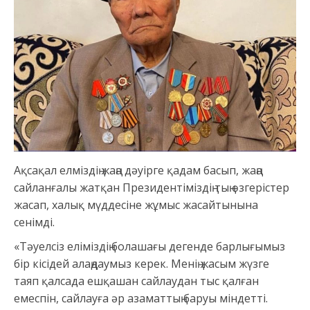
Ақсақал елміздің жаңа дәуірге қадам басып, жаңа
сайланғалы жатқан Президентіміздің тың өзгерістер
жасап, халық мүддесіне жұмыс жасайтынына
сенімді.
«Тәуелсіз еліміздің болашағы дегенде барлығымыз
бір кісідей алаңдаумыз керек. Менің жасым жүзге
таяп қалсада ешқашан сайлаудан тыс қалған
емеспін, сайлауға әр азаматтың баруы міндетті.