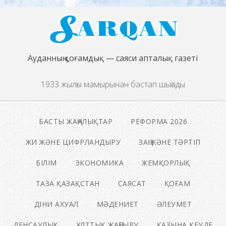
Ауданның қоғамдық — саяси апталық газеті
1933 жылғы мамырынан бастап шығады
БАСТЫ ЖАҢАЛЫҚТАР
РЕФОРМА 2026
ЖИ ЖӘНЕ ЦИФРЛАНДЫРУ
ЗАҢ ЖӘНЕ ТӘРТІП
БІЛІМ
ЭКОНОМИКА
ЖЕМҚОРЛЫҚ
ТАЗА ҚАЗАҚСТАН
САЯСАТ
ҚОҒАМ
ДІНИ АХУАЛ
МӘДЕНИЕТ
ӘЛЕУМЕТ
ДЕНСАУЛЫҚ
ҰЛТТЫҚ ЖАҢҒЫРУ
ҚАЗЫНА КЕУДЕ