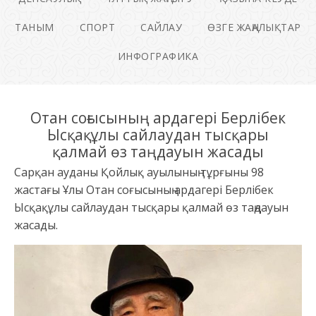
ТАНЫМ
СПОРТ
САЙЛАУ
ӨЗГЕ ЖАҢАЛЫҚТАР
ИНФОГРАФИКА
Отан соғысының ардагері Берлібек
Ысқақұлы сайлаудан тысқары
қалмай өз таңдауын жасады
Сарқан ауданы Қойлық ауылының тұрғыны 98
жастағы Ұлы Отан соғысының ардагері Берлібек
Ысқақұлы сайлаудан тысқары қалмай өз таңдауын
жасады.