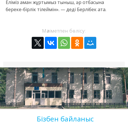
Еліміз аман жұртымыз тыныш, әр отбасына
береке-бірлік тілеймін». — деді Берлібек ата.
Мәліметпен бөлісу:
Бізбен байланыс