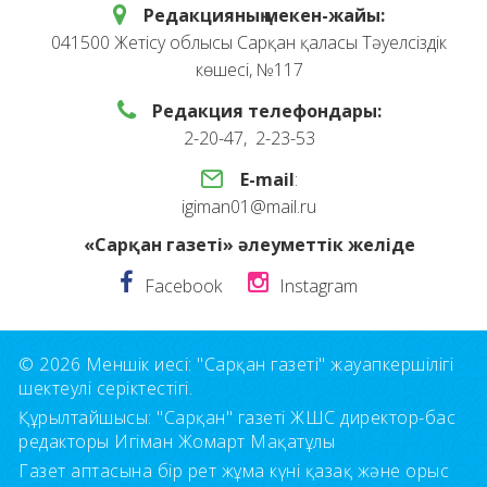
Редакцияның мекен-жайы:
041500 Жетісу облысы Сарқан қаласы Тәуелсіздік
көшесі, №117
Редакция телефондары:
2-20-47, 2-23-53
E-mail
:
igiman01@mail.ru
«Сарқан газеті» әлеуметтік желіде
Facebook
Instagram
© 2026 Меншік иесі: "Сарқан газеті" жауапкершілігі
шектеулі серіктестігі.
Құрылтайшысы: "Сарқан" газеті ЖШС директор-бас
редакторы Игіман Жомарт Мақатұлы
Газет аптасына бір рет жұма күні қазақ және орыс