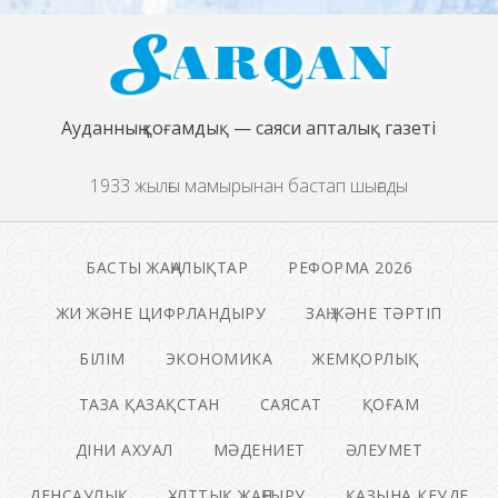
Ауданның қоғамдық — саяси апталық газеті
1933 жылғы мамырынан бастап шығады
БАСТЫ ЖАҢАЛЫҚТАР
РЕФОРМА 2026
ЖИ ЖӘНЕ ЦИФРЛАНДЫРУ
ЗАҢ ЖӘНЕ ТӘРТІП
БІЛІМ
ЭКОНОМИКА
ЖЕМҚОРЛЫҚ
ТАЗА ҚАЗАҚСТАН
САЯСАТ
ҚОҒАМ
ДІНИ АХУАЛ
МӘДЕНИЕТ
ӘЛЕУМЕТ
ДЕНСАУЛЫҚ
ҰЛТТЫҚ ЖАҢҒЫРУ
ҚАЗЫНА КЕУДЕ