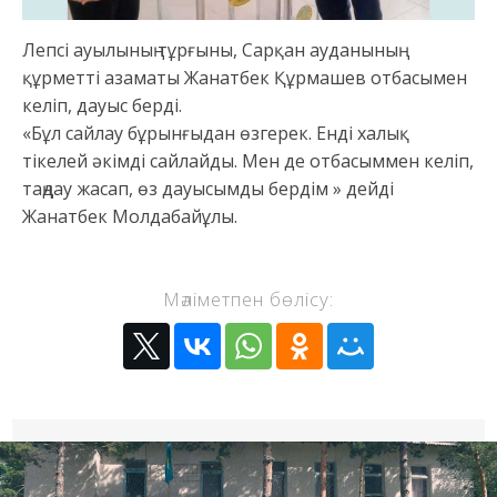
Лепсі ауылының тұрғыны, Сарқан ауданының
құрметті азаматы Жанатбек Құрмашев отбасымен
келіп, дауыс берді.
«Бұл сайлау бұрынғыдан өзгерек. Енді халық
тікелей әкімді сайлайды. Мен де отбасыммен келіп,
таңдау жасап, өз дауысымды бердім » дейді
Жанатбек Молдабайұлы.
Мәліметпен бөлісу: