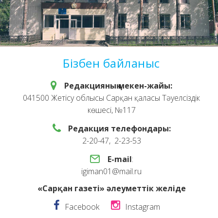
Бізбен байланыс
Редакцияның мекен-жайы:
041500 Жетісу облысы Сарқан қаласы Тәуелсіздік
көшесі, №117
Редакция телефондары:
2-20-47, 2-23-53
E-mail
:
igiman01@mail.ru
«Сарқан газеті» әлеуметтік желіде
Facebook
Instagram