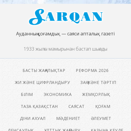
Ауданның қоғамдық — саяси апталық газеті
1933 жылғы мамырынан бастап шығады
БАСТЫ ЖАҢАЛЫҚТАР
РЕФОРМА 2026
ЖИ ЖӘНЕ ЦИФРЛАНДЫРУ
ЗАҢ ЖӘНЕ ТӘРТІП
БІЛІМ
ЭКОНОМИКА
ЖЕМҚОРЛЫҚ
ТАЗА ҚАЗАҚСТАН
САЯСАТ
ҚОҒАМ
ДІНИ АХУАЛ
МӘДЕНИЕТ
ӘЛЕУМЕТ
ДЕНСАУЛЫҚ
ҰЛТТЫҚ ЖАҢҒЫРУ
ҚАЗЫНА КЕУДЕ