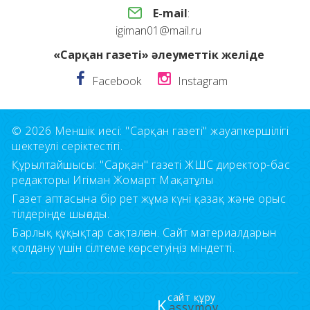
E-mail
:
igiman01@mail.ru
«Сарқан газеті» әлеуметтік желіде
Facebook
Instagram
© 2026 Меншік иесі: "Сарқан газеті" жауапкершілігі
шектеулі серіктестігі.
Құрылтайшысы: "Сарқан" газеті ЖШС директор-бас
редакторы Игіман Жомарт Мақатұлы
Газет аптасына бір рет жұма күні қазақ және орыс
тілдерінде шығады.
Барлық құқықтар сақталған. Сайт материалдарын
қолдану үшін сілтеме көрсетуіңіз міндетті.
сайт құру
K
assymov