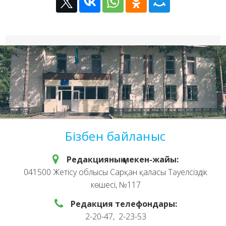
Бізбен байланыс
Редакцияның мекен-жайы:
041500 Жетісу облысы Сарқан қаласы Тәуелсіздік
көшесі, №117
Редакция телефондары:
2-20-47, 2-23-53