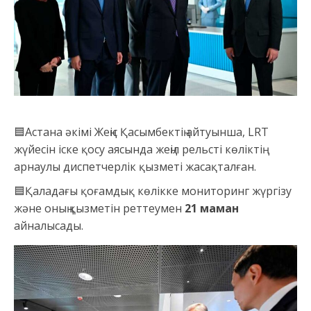
🟦Астана әкімі Жеңіс Қасымбектің айтуынша, LRT
жүйесін іске қосу аясында жеңіл рельсті көліктің
арнаулы диспетчерлік қызметі жасақталған.
🟦Қаладағы қоғамдық көлікке мониторинг жүргізу
және оның қызметін реттеумен
21 маман
айналысады.