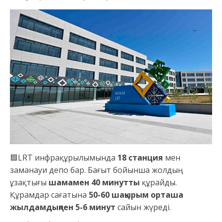
🟦LRT инфрақұрылымында
18 станция
мен
заманауи депо бар. Бағыт бойынша жолдың
ұзақтығы
шамамен 40 минутты
құрайды.
Құрамдар сағатына
50-60 шақырым орташа
жылдамдықпен 5-6 минут
сайын жүреді.