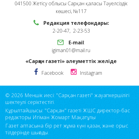
041500 Жетісу облысы Сарқан қаласы Тәуелсіздік
көшесі, №117
Редакция телефондары:
2-20-47, 2-23-53
E-mail
:
igiman01@mail.ru
«Сарқан газеті» әлеуметтік желіде
Facebook
Instagram
© 2026 Меншік иесі: "Сарқан газеті" жауапкершілігі
шектеулі серіктестігі.
Құрылтайшысы: "Сарқан" газеті ЖШС директор-бас
редакторы Игіман Жомарт Мақатұлы
Газет аптасына бір рет жұма күні қазақ және орыс
тілдерінде шығады.