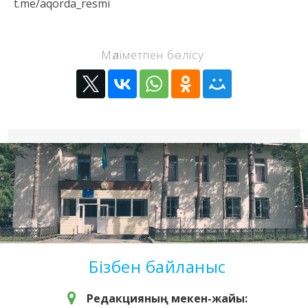
t.me/aqorda_resmi
Мәліметпен бөлісу:
Бізбен байланыс
Редакцияның мекен-жайы: