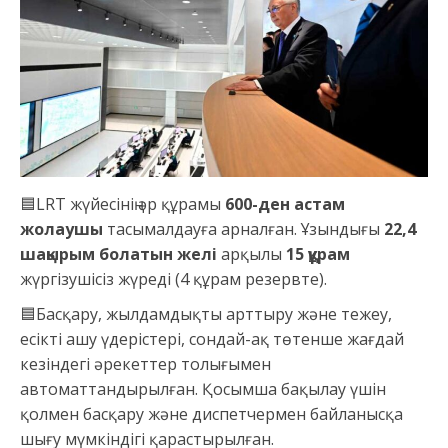
🟦LRT жүйесінің әр құрамы
600-ден астам
жолаушы
тасымалдауға арналған. Ұзындығы
22,4
шақырым болатын желі
арқылы
15 құрам
жүргізушісіз жүреді (4 құрам резервте).
🟦Басқару, жылдамдықты арттыру және тежеу,
есікті ашу үдерістері, сондай-ақ төтенше жағдай
кезіндегі әрекеттер толығымен
автоматтандырылған. Қосымша бақылау үшін
қолмен басқару және диспетчермен байланысқа
шығу мүмкіндігі қарастырылған.