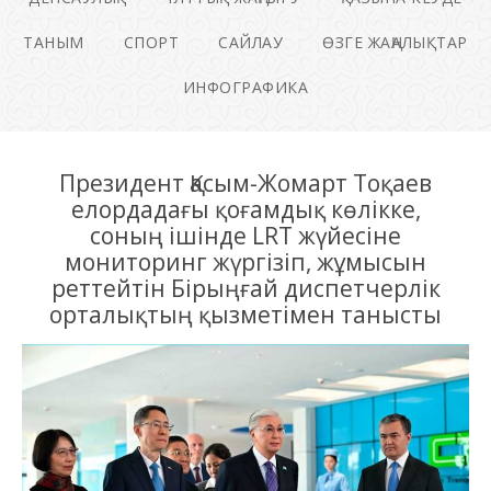
ТАНЫМ
СПОРТ
САЙЛАУ
ӨЗГЕ ЖАҢАЛЫҚТАР
ИНФОГРАФИКА
Президент Қасым-Жомарт Тоқаев
елордадағы қоғамдық көлікке,
соның ішінде LRT жүйесіне
мониторинг жүргізіп, жұмысын
реттейтін Бірыңғай диспетчерлік
орталықтың қызметімен танысты