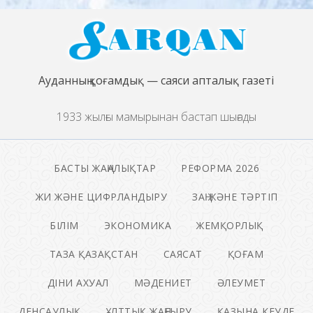
Ауданның қоғамдық — саяси апталық газеті
1933 жылғы мамырынан бастап шығады
БАСТЫ ЖАҢАЛЫҚТАР
РЕФОРМА 2026
ЖИ ЖӘНЕ ЦИФРЛАНДЫРУ
ЗАҢ ЖӘНЕ ТӘРТІП
БІЛІМ
ЭКОНОМИКА
ЖЕМҚОРЛЫҚ
ТАЗА ҚАЗАҚСТАН
САЯСАТ
ҚОҒАМ
ДІНИ АХУАЛ
МӘДЕНИЕТ
ӘЛЕУМЕТ
ДЕНСАУЛЫҚ
ҰЛТТЫҚ ЖАҢҒЫРУ
ҚАЗЫНА КЕУДЕ