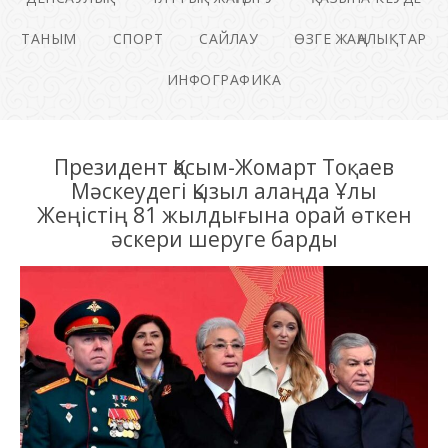
ТАНЫМ
СПОРТ
САЙЛАУ
ӨЗГЕ ЖАҢАЛЫҚТАР
ИНФОГРАФИКА
Президент Қасым-Жомарт Тоқаев
Мәскеудегі Қызыл алаңда Ұлы
Жеңістің 81 жылдығына орай өткен
әскери шеруге барды