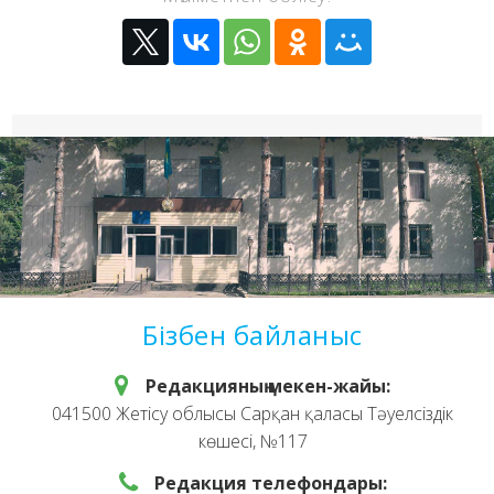
Бізбен байланыс
Редакцияның мекен-жайы:
041500 Жетісу облысы Сарқан қаласы Тәуелсіздік
көшесі, №117
Редакция телефондары: