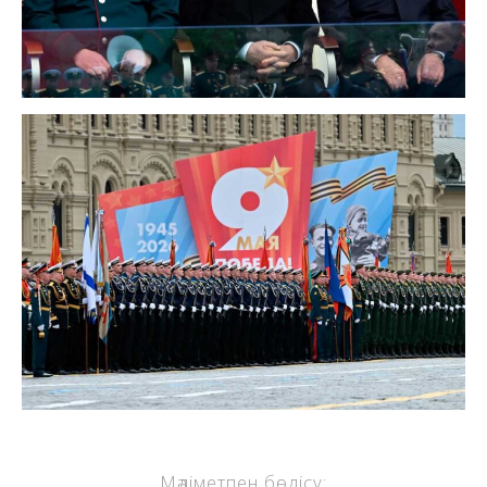
Мәліметпен бөлісу: