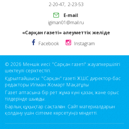
2-20-47, 2-23-53
E-mail
:
igiman01@mail.ru
«Сарқан газеті» әлеуметтік желіде
Facebook
Instagram
© 2026 Меншік иесі: "Сарқан газеті" жауапкершілігі
шектеулі серіктестігі.
Құрылтайшысы: "Сарқан" газеті ЖШС директор-бас
редакторы Игіман Жомарт Мақатұлы
Газет аптасына бір рет жұма күні қазақ және орыс
тілдерінде шығады.
Барлық құқықтар сақталған. Сайт материалдарын
қолдану үшін сілтеме көрсетуіңіз міндетті.