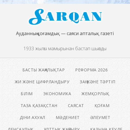
Ауданның қоғамдық — саяси апталық газеті
1933 жылғы мамырынан бастап шығады
БАСТЫ ЖАҢАЛЫҚТАР
РЕФОРМА 2026
ЖИ ЖӘНЕ ЦИФРЛАНДЫРУ
ЗАҢ ЖӘНЕ ТӘРТІП
БІЛІМ
ЭКОНОМИКА
ЖЕМҚОРЛЫҚ
ТАЗА ҚАЗАҚСТАН
САЯСАТ
ҚОҒАМ
ДІНИ АХУАЛ
МӘДЕНИЕТ
ӘЛЕУМЕТ
ДЕНСАУЛЫҚ
ҰЛТТЫҚ ЖАҢҒЫРУ
ҚАЗЫНА КЕУДЕ