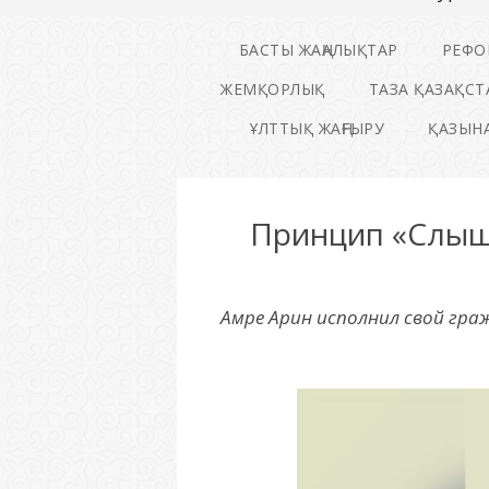
БАСТЫ ЖАҢАЛЫҚТАР
РЕФО
ЖЕМҚОРЛЫҚ
ТАЗА ҚАЗАҚСТ
ҰЛТТЫҚ ЖАҢҒЫРУ
ҚАЗЫНА
Принцип «Слыша
Амре Арин исполнил свой граж