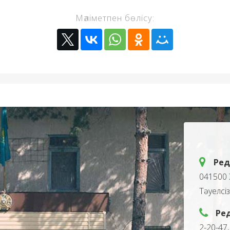
Мәліметпен бөлісу:
Ред
041500 
Тәуелсі
Ре
2-20-47