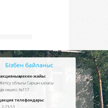
Бізбен байланыс
акцияның мекен-жайы:
Жетісу облысы Сарқан қаласы
здік көшесі, №117
дакция телефондары:
, 2-23-53