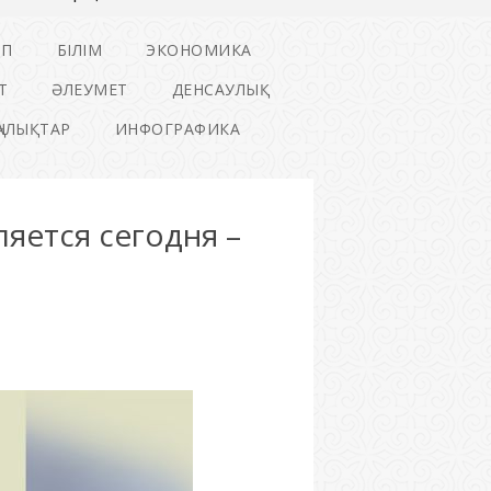
ІП
БІЛІМ
ЭКОНОМИКА
Т
ӘЛЕУМЕТ
ДЕНСАУЛЫҚ
ҢАЛЫҚТАР
ИНФОГРАФИКА
яется сегодня –
а