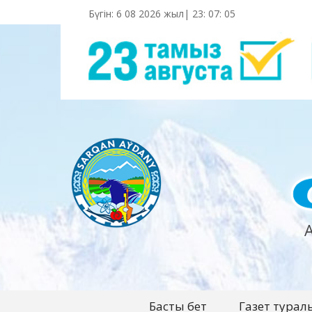
Бүгін: 6 08 2026 жыл|
23
:
07
:
06
Басты бет
Газет турал