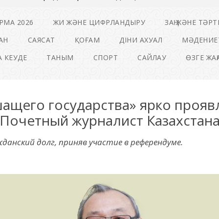
РМА 2026
ЖИ ЖӘНЕ ЦИФРЛАНДЫРУ
ЗАҢ ЖӘНЕ ТӘРТ
АН
САЯСАТ
ҚОҒАМ
ДІНИ АХУАЛ
МӘДЕНИЕ
 КЕУДЕ
ТАНЫМ
СПОРТ
САЙЛАУ
ӨЗГЕ ЖА
щего государства» ярко проявл
Почетный журналист Казахстан
данский долг, приняв участие в референдуме.