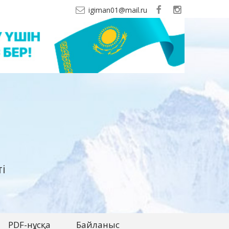
igiman01@mail.ru
і
PDF-нұсқа
Байланыс