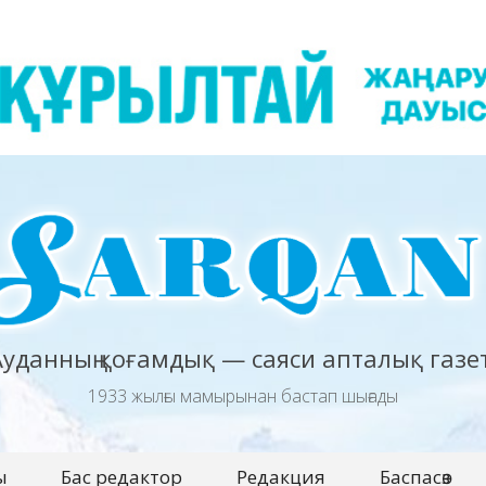
Ауданның қоғамдық — саяси апталық газет
1933 жылғы мамырынан бастап шығады
ы
Бас редактор
Редакция
Баспасөз