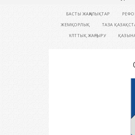
БАСТЫ ЖАҢАЛЫҚТАР
РЕФО
ЖЕМҚОРЛЫҚ
ТАЗА ҚАЗАҚСТ
ҰЛТТЫҚ ЖАҢҒЫРУ
ҚАЗЫНА