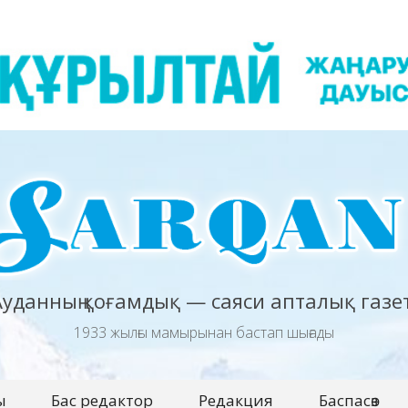
Ауданның қоғамдық — саяси апталық газет
1933 жылғы мамырынан бастап шығады
ы
Бас редактор
Редакция
Баспасөз