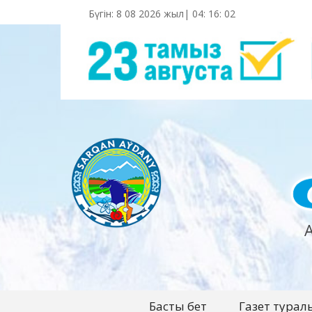
Бүгін: 8 08 2026 жыл|
04
:
16
:
03
Басты бет
Газет турал