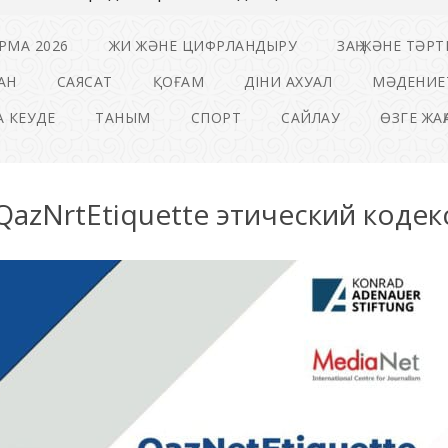
РМА 2026
ЖИ ЖӘНЕ ЦИФРЛАНДЫРУ
ЗАҢ ЖӘНЕ ТӘРТ
АН
САЯСАТ
ҚОҒАМ
ДІНИ АХУАЛ
МӘДЕНИЕ
 КЕУДЕ
ТАНЫМ
СПОРТ
САЙЛАУ
ӨЗГЕ ЖА
QazNrtEtiquette этический кодек