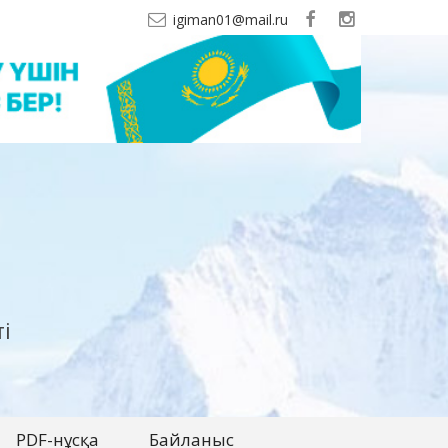
igiman01@mail.ru
і
PDF-нұсқа
Байланыс