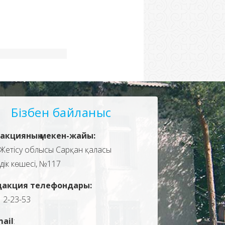
Бізбен байланыс
акцияның мекен-жайы:
Жетісу облысы Сарқан қаласы
здік көшесі, №117
дакция телефондары:
, 2-23-53
mail
: