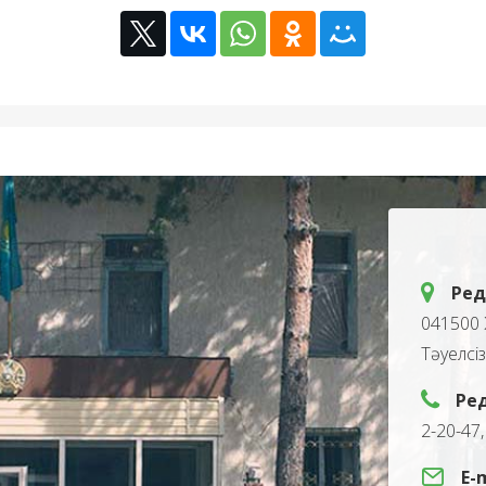
Ред
041500 
Тәуелсі
Ре
2-20-47
E-