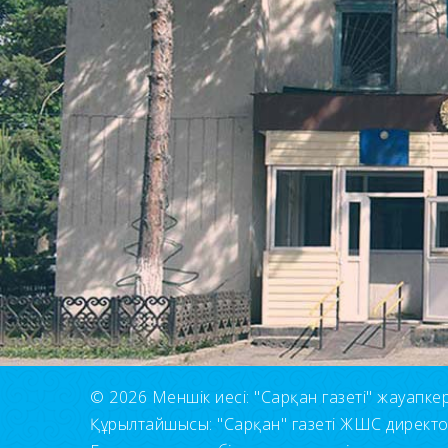
© 2026 Меншік иесі: "Сарқан газеті" жауапкерші
Құрылтайшысы: "Сарқан" газеті ЖШС директ