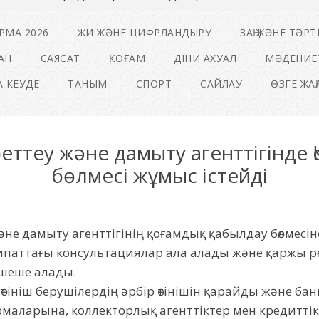
РМА 2026
ЖИ ЖӘНЕ ЦИФРЛАНДЫРУ
ЗАҢ ЖӘНЕ ТӘРТ
АН
САЯСАТ
ҚОҒАМ
ДІНИ АХУАЛ
МӘДЕНИЕ
 КЕУДЕ
ТАНЫМ
СПОРТ
САЙЛАУ
ӨЗГЕ ЖА
реттеу және дамыту агенттігінде
бөлмесі жұмыс істейді
не дамыту агенттігінің қоғамдық қабылдау бөлмесін
паттағы консультациялар ала алады және қаржы ре
 шеше алады.
і өтініш берушілердің әрбір өтінішін қарайды және б
маларына, коллекторлық агенттіктер мен кредитті