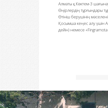
Алматы қ., Көктем-3 шағы
Өңірлердің тұрғындары тұр
Өтініш берушінің мәселені
Қосымша кеңес алу үшін Аг
дейін) немесе «Fingramota