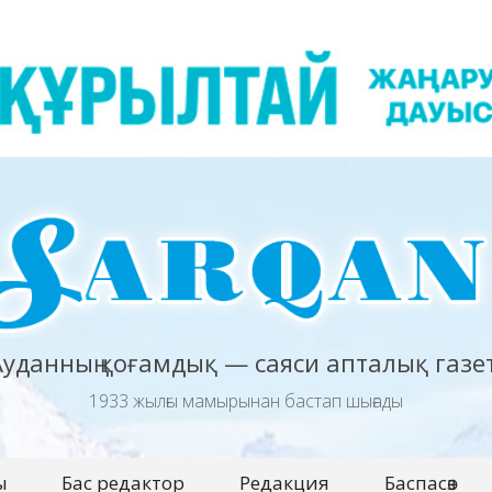
Ауданның қоғамдық — саяси апталық газет
1933 жылғы мамырынан бастап шығады
ы
Бас редактор
Редакция
Баспасөз