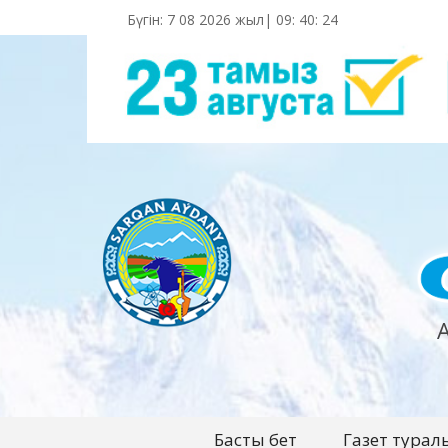
Бүгін: 7 08 2026 жыл|
09
:
40
:
25
Басты бет
Газет турал