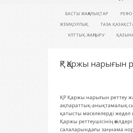
БАСТЫ ЖАҢАЛЫҚТАР
РЕФО
ЖЕМҚОРЛЫҚ
ТАЗА ҚАЗАҚСТ
ҰЛТТЫҚ ЖАҢҒЫРУ
ҚАЗЫНА
ҚР Қаржы нарығын 
ҚР Қаржы нарығын реттеу жә
ақпараттық-анықтамалық си
қатысты мәселелерді жедел
Қаржы реттеушісінің өкілдер
салаларындағы заңнама нор