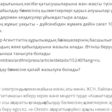
нарығының кәсіби қатысушыларына жан-жақты түсін
абылдау бөлмесінің қызметкерлері қарыз алушылар 
ілдерімен кездесулер ұйымдастыра алады.
ң жұмыс уақыты – дүйсенбіден жұмаға дейін сағат 10
н.
 Агенттіктің құрылымдық бөлімшелерінің басшылы
ттардың жеке қабылдауына жазыла алады. Өтініш беру
йынша танысуға болады:
ntities/ardfm/press/article/details/15240?lang=ru.
дау бөлмесіне қалай жазылуға болады?
 электрондық мекенжайына өзінің аты-жөнін, ЖСН, байлан
 сипаттамасын жіберу керек және міндетті түрде «Азаматтар
осы ақпаратты қоғамдық қабылдау бөлмесінің қызметкеріне 
 беру egov.kz, «e-Otinish» ақпараттық жүйесі арқылы немес