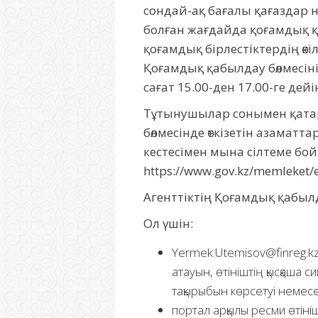
сондай-ақ бағалы қағаздар 
болған жағдайда қоғамдық қ
қоғамдық бірлестіктердің өк
Қоғамдық қабылдау бөлмесіні
сағат 15.00-ден 17.00-ге дейі
Тұтынушылар сонымен қатар
бөлмесінде өткізетін азама
кестесімен мына сілтеме бо
https://www.gov.kz/memleket/e
Агенттіктің Қоғамдық қабыл
Ол үшін:
Yermek.Utemisov@finreg.kz
атауын, өтініштің қысқаша
тақырыбын көрсетуі немесе 
портал арқылы ресми өтініш