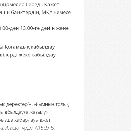
дірмелер береді. Қажет
үшін банктердің, МҚҰ немесе
.00-ден 13.00-ге дейін және
ғы Қоғамдық қабылдау
шілерді жеке қабылдау
ыс деректерін, ұйымның толық
ды қабылдауға жазылу»
ауызша хабарлауы қажет;
е жазбаша түрде: А15с9т5,