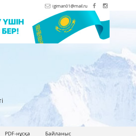
igiman01@mail.ru
і
PDF-нұсқа
Байланыс