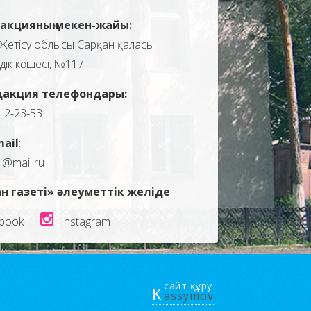
акцияның мекен-жайы:
Жетісу облысы Сарқан қаласы
здік көшесі, №117
дакция телефондары:
, 2-23-53
mail
:
1@mail.ru
н газеті» әлеуметтік желіде
book
Instagram
сайт құру
K
assymov