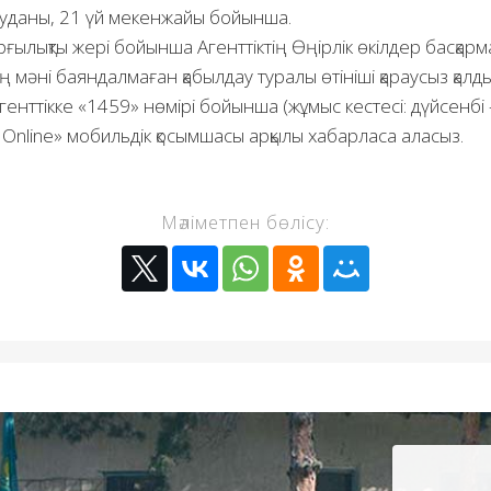
науданы, 21 үй мекенжайы бойынша.
ғылықты жері бойынша Агенттіктің Өңірлік өкілдер басқар
ң мәні баяндалмаған қабылдау туралы өтініші қараусыз қал
енттікке «1459» нөмірі бойынша (жұмыс кестесі: дүйсенбі 
 Online» мобильдік қосымшасы арқылы хабарласа аласыз.
Мәліметпен бөлісу: