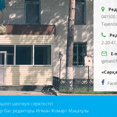
Ред
041500 
Тәуелсі
Ре
2-20-47
E-
igiman0
«Сарқа
Face
лігі шектеулі серіктестігі.
ор-бас редакторы Игіман Жомарт Мақатұлы