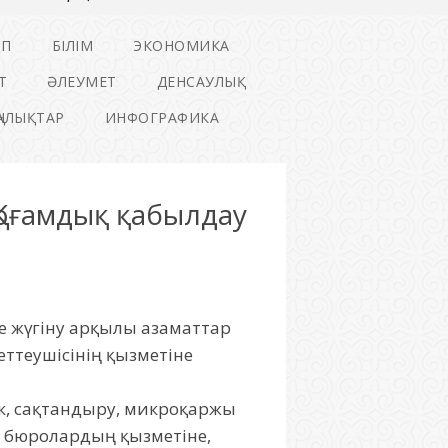
ІП
БІЛІМ
ЭКОНОМИКА
Т
ӘЛЕУМЕТ
ДЕНСАУЛЫҚ
ҢАЛЫҚТАР
ИНФОГРАФИКА
 Қоғамдық қабылдау
е жүгіну арқылы азаматтар
ттеушісінің қызметіне
анк, сақтандыру, микроқаржы
к бюролардың қызметіне,