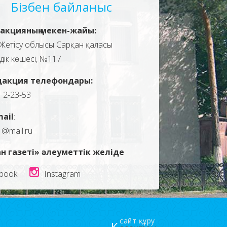
Бізбен байланыс
акцияның мекен-жайы:
Жетісу облысы Сарқан қаласы
здік көшесі, №117
дакция телефондары:
, 2-23-53
mail
:
1@mail.ru
н газеті» әлеуметтік желіде
book
Instagram
сайт құру
K