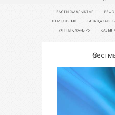
БАСТЫ ЖАҢАЛЫҚТАР
РЕФО
ЖЕМҚОРЛЫҚ
ТАЗА ҚАЗАҚСТ
ҰЛТТЫҚ ЖАҢҒЫРУ
ҚАЗЫНА
Өресі 