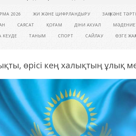
РМА 2026
ЖИ ЖӘНЕ ЦИФРЛАНДЫРУ
ЗАҢ ЖӘНЕ ТӘРТ
АН
САЯСАТ
ҚОҒАМ
ДІНИ АХУАЛ
МӘДЕНИЕ
 КЕУДЕ
ТАНЫМ
СПОРТ
САЙЛАУ
ӨЗГЕ ЖА
мықты, өрісі кең халықтың ұлық м