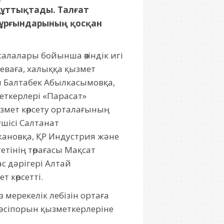
құттықтады. Талғат
 тұрғындарының қосқан
 салалары бойынша өзіндік игі
еваға, халыққа қызмет
 Балтабек Абылкасымовқа,
еткерлері «Парасат»
змет көрсету орталағының
шісі Салтанат
ановқа, ҚР Индустрия және
тінің төрағасы Мақсат
с дәрігері Алтай
 көрсетті.
 мерекелік лебізін ортаға
 кәсіпорын қызметкерлеріне