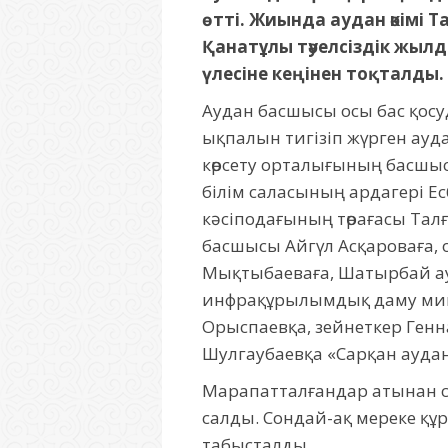
өтті. Жиында аудан әкімі
Қанатұлы тәуелсіздік жыл
үлесіне кеңінен тоқталды.
Аудан басшысы осы бас қосуда
ықпалын тигізіп жүрген ау
көрсету орталығының басшы
білім саласының ардагері Е
кәсіподағының төрағасы Тал
басшысы Айгүл Асқароваға, 
Мықтыбаеваға, Шатырбай ау
инфрақұрылымдық даму мини
Орыспаевқа, зейнеткер Генн
Шулгаубаевқа «Сарқан ауданын
Марапатталғандар атынан сөз
салды. Сондай-ақ мереке құр
табысталды.