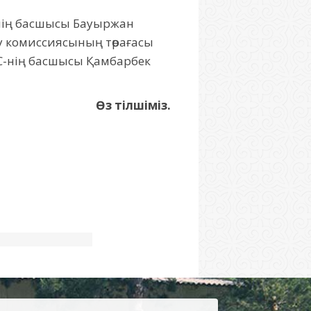
-нің басшысы Бауыржан
у комиссиясының төрағасы
С-нің басшысы Қамбарбек
Өз тілшіміз.