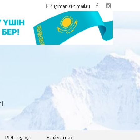
igiman01@mail.ru
і
PDF-нұсқа
Байланыс