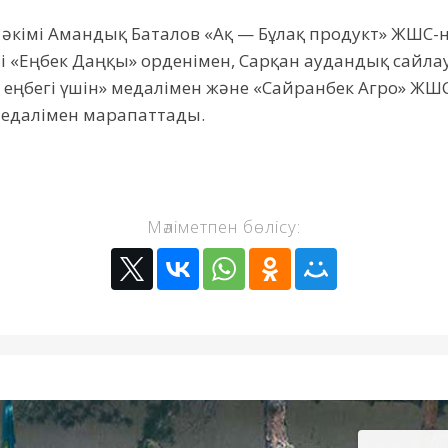
 әкімі Амандық Баталов «Ақ — Бұлақ продукт» ЖШС
і «Еңбек Даңқы» орденімен, Сарқан аудандық сайла
 еңбегі үшін» медалімен және «Сайранбек Агро» ЖШ
едалімен марапаттады.
Мәліметпен бөлісу: