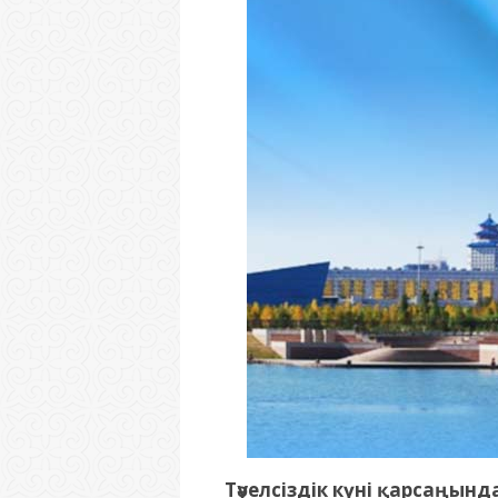
Тәуелсіздік күні қарсаңынд