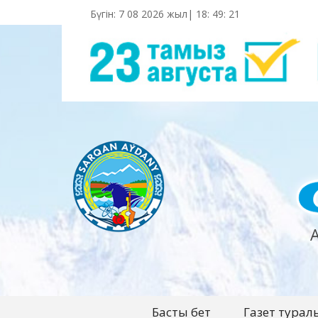
Бүгін: 7 08 2026 жыл|
18
:
49
:
22
Басты бет
Газет турал