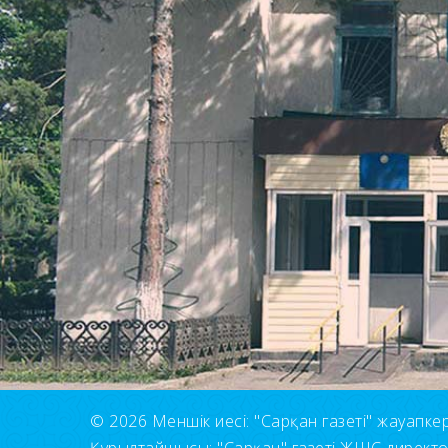
© 2026 Меншік иесі: "Сарқан газеті" жауапкерші