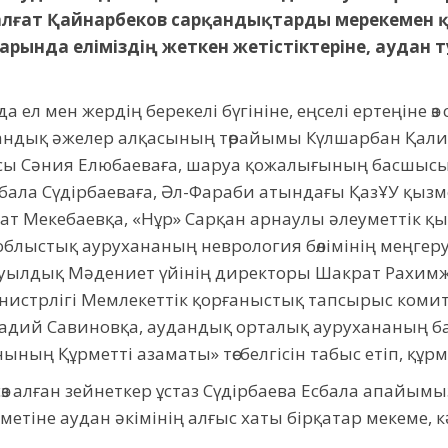
 Талғат Қайнарбеков сарқандықтарды мерекемен 
дарында еліміздің жеткен жетістіктеріне, аудан
 ел мен жердің берекелі бүгініне, еңселі ертеңіне өз
дандық әжелер алқасының төрайымы Күлшарбан Қали
сы Сәния Елюбаеваға, шаруа қожалығының басшысы
сбала Сүдірбаеваға, Әл-Фараби атындағы ҚазҰУ қызм
ғат Мекебаевқа, «Нұр» Сарқан арнаулы әлеуметтік қы
облыстық аурухананың неврология бөлімінің меңгеру
ылдық Мәдениет үйінің директоры Шакрат Рахимж
стрлігі Мемлекеттік қорғаныстық тапсырыс комите
адий Савиновқа, аудандық орталық аурухананың ба
ың Құрметті азаматы» төсбелгісін табыс етіп, құрмет
 алған зейнеткер ұстаз Сүдірбаева Есбала апайымыз
метіне аудан әкімінің алғыс хаты бірқатар мекеме,