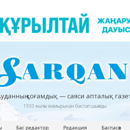
Ауданның қоғамдық — саяси апталық газет
1933 жылғы мамырынан бастап шығады
ы
Бас редактор
Редакция
Баспасөз