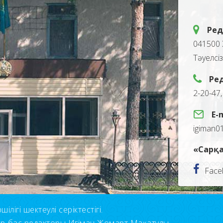
Ред
041500 
Тәуелсі
Ре
2-20-47
E-
igiman0
«Сарқа
Face
лігі шектеулі серіктестігі.