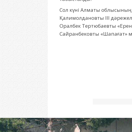
Сол күні Алматы облысының
Қалимолдановты ІІІ дәрежел
Оралбек Тертюбаевты «Ерен
Сайранбековты «Шапағат» м