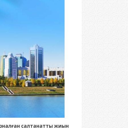
е арналған салтанатты жиын