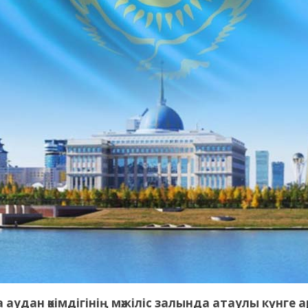
а аудан әкімдігінің мәжіліс залында атаулы күнг