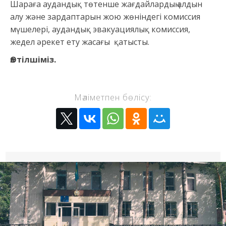
Шараға аудандық төтенше жағдайлардың алдын
алу және зардаптарын жою жөніндегі комиссия
мүшелері, аудандық эвакуациялық комиссия,
жедел әрекет ету жасағы қатысты.
Өз тілшіміз.
Мәліметпен бөлісу: