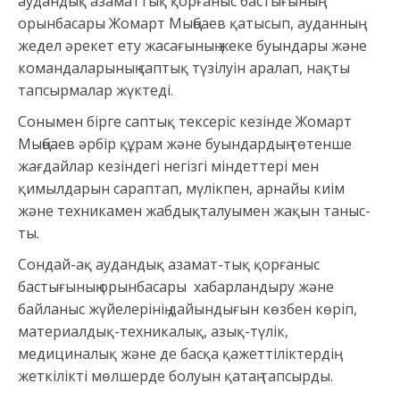
аудандық азаматтық қорғаныс бастығының
орынбасары Жомарт Мыңбаев қатысып, ауданның
жедел әрекет ету жасағының жеке буындары және
командаларының саптық түзілуін аралап, нақты
тапсырмалар жүктеді.
Сонымен бірге саптық тексеріс кезінде Жомарт
Мыңбаев әрбір құрам және буындардың төтенше
жағдайлар кезіндегі негізгі міндеттері мен
қимылдарын сараптап, мүлікпен, арнайы киім
және техникамен жабдықталуымен жақын таныс-
ты.
Сондай-ақ аудандық азамат-тық қорғаныс
бастығының орынбасары хабарландыру және
байланыс жүйелерінің дайындығын көзбен көріп,
материалдық-техникалық, азық-түлік,
медициналық және де басқа қажеттіліктердің
жеткілікті мөлшерде болуын қатаң тапсырды.