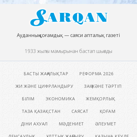
Ауданның қоғамдық — саяси апталық газеті
1933 жылғы мамырынан бастап шығады
БАСТЫ ЖАҢАЛЫҚТАР
РЕФОРМА 2026
ЖИ ЖӘНЕ ЦИФРЛАНДЫРУ
ЗАҢ ЖӘНЕ ТӘРТІП
БІЛІМ
ЭКОНОМИКА
ЖЕМҚОРЛЫҚ
ТАЗА ҚАЗАҚСТАН
САЯСАТ
ҚОҒАМ
ДІНИ АХУАЛ
МӘДЕНИЕТ
ӘЛЕУМЕТ
ДЕНСАУЛЫҚ
ҰЛТТЫҚ ЖАҢҒЫРУ
ҚАЗЫНА КЕУДЕ