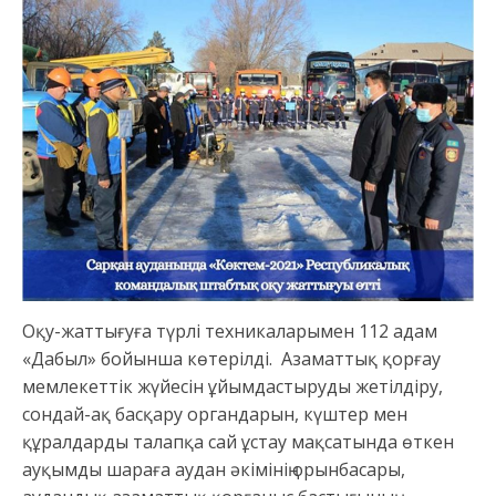
Оқу-жаттығуға түрлі техникаларымен 112 адам
«Дабыл» бойынша көтерілді. Азаматтық қорғау
мемлекеттік жүйесін ұйымдастыруды жетілдіру,
сондай-ақ басқару органдарын, күштер мен
құралдарды талапқа сай ұстау мақсатында өткен
ауқымды шараға аудан әкімінің орынбасары,