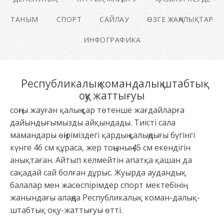
ТАНЫМ
СПОРТ
САЙЛАУ
ӨЗГЕ ЖАҢАЛЫҚТАР
ИНФОГРАФИКА
Республикалық командалық штабтық
оқу жаттығуы
соңғы жауған қалың қар төтенше жағдайларға
дайындығымызды айқындады. Тиісті сала
мамандары өңіріміздегі қардың қалыңдығы бүгінгі
күнге 46 см құраса, жер тоңының 45 см екендігін
анықтаған. Айтып келмейтін апатқа қашан да
сақадай сай болған дұрыс. Жуырда аудандық
балалар мен жасөспірімдер спорт мектебінің
жанындағы алаңда Республикалық коман-далық-
штабтық оқу-жаттығуы өтті.