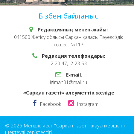
Бізбен байланыс
Редакцияның мекен-жайы:
041500 Жетісу облысы Сарқан қаласы Тәуелсіздік
көшесі, №117
Редакция телефондары:
2-20-47, 2-23-53
E-mail
:
igiman01@mail.ru
«Сарқан газеті» әлеуметтік желіде
Facebook
Instagram
© 2026 Меншік иесі: "Сарқан газеті" жауапкершілігі
шектеулі серіктестігі.