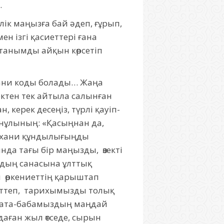
.
ік маңызға бай әдеп, ғұрып,
ен ізгі қасиеттері ғана
станымды айқын көрсетіп
хани коды болады… Жаңа
ектен тек айтыла салынған
 керек десеңіз, түрлі қауіп-
ынұлының: «Қасыңнан да,
 рухани құндылығыңды
да тағы бір маңызды, өзекті
ардың санасына ұлттық
ы өркениеттің қарыштап
рттеп, тарихымызды толық
ы ата-бабамыздың маңдай
аған жыл өтседе, сырын