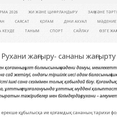
РМА 2026
ЖИ ЖӘНЕ ЦИФРЛАНДЫРУ
ЗАҢ ЖӘНЕ ТӘРТ
АН
САЯСАТ
ҚОҒАМ
ДІНИ АХУАЛ
МӘДЕНИЕ
 КЕУДЕ
ТАНЫМ
СПОРТ
САЙЛАУ
ӨЗГЕ ЖА
Рухани жаңғыру- сананы жаңғырту
лген қоғамның, ұлт болмысының мәдени дамуы, мемлекетті
 сай жетілуі, ондағы тіршілік иесі адам баласының ішкі 
ті ішкі сана сезімімен толық қабылдай білу. Қоғамдық 
, ұлттың тұлғалануында ұлттық мүддені қалыптасты
ыратын тәжірибелер мен білімдердің, рухани – әлеуме
 ерекше құбылысқа ие қоғамдық сананың тарихи фо