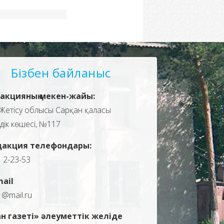
Бізбен байланыс
акцияның мекен-жайы:
Жетісу облысы Сарқан қаласы
здік көшесі, №117
дакция телефондары:
, 2-23-53
mail
:
1@mail.ru
н газеті» әлеуметтік желіде