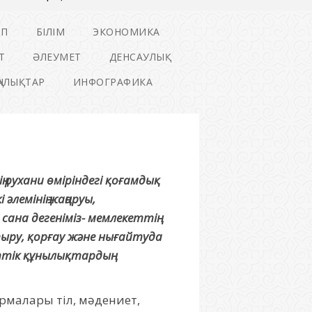
ІП
БІЛІМ
ЭКОНОМИКА
Т
ӘЛЕУМЕТ
ДЕНСАУЛЫҚ
ҢАЛЫҚТАР
ИНФОГРАФИКА
ң рухани өміріндегі қоғамдық
әлемінің жаңаруы,
сана дегеніміз- мемлекеттің
ру, қорғау және нығайтуда
ттік құнылықтардың
рмалары тіл, мәдениет,