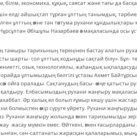
ым, білім, экономика, құқық, саясат және тағы да басқа
шін елді айшықтап тұрған ұлттың танымдық, тәрбиел
елген ұлттың өзіне тән төлтума рухани құндылықтары м
 Нұрсұлтан Әбішұлы Назарбаев өз мақаласында осы ұ
нің тамыры тарихының тереңінен бастау алатын ру
ты шарты- сол ұлттық кодыңды сақтай білу». Бұл- т
ркениетті, озық технологиялы, жаһандық ықпалдасудан,
 орайда ұлтымыздың белгілі ұстазы Ахмет Байтұрс
 сөзі ойға оралады. Сақтанудың басы- өзіңе қатысты
тіп қалдыру. Елбасымыздың рухани жаңғыру мақаласын
 махаббат. Әр халық ел болып ғұмыр кешу үшін жаст
ани болмыспен өмір сүруге үйрету. Рухани жаңғыруд
. Рухани жаңғыру жолында өткен тарихымызды зе
ау жасау мүмкін емес. Өйткені, өткен ғасырлардағ
алынған, сән-салтанаты жарасқан қалаларымыз, мыңд