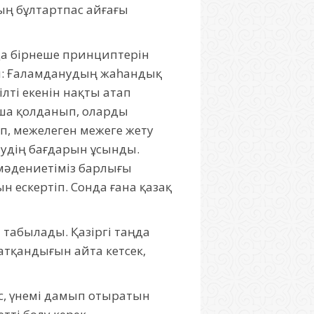
ың бұлтартпас айғағы
да бірнеше принциптерін
ден: Ғаламданудың жаһандық
лті екенін нақты атап
ша қолданып, оларды
п, межелеген межеге жету
лудің бағдарын ұсынды.
 мәдениетіміз барлығы
 ескертіп. Сонда ғана қазақ
 табылады. Қазіргі таңда
атқандығын айта кетсек,
с, үнемі дамып отыратын