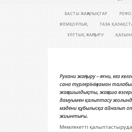
БАСТЫ ЖАҢАЛЫҚТАР
РЕФО
ЖЕМҚОРЛЫҚ
ТАЗА ҚАЗАҚСТ
ҰЛТТЫҚ ЖАҢҒЫРУ
ҚАЗЫНА
Рухани жаңғыру – яғни, кез ке
сана түрлерінің заман талабына
жаңашылдықты, жаңаша өзгеріс
дамуымен қалыптасу жолында
мәдени құбылысқа айналып от
жиынтығы.
Мемлекетті қалыптастыруда