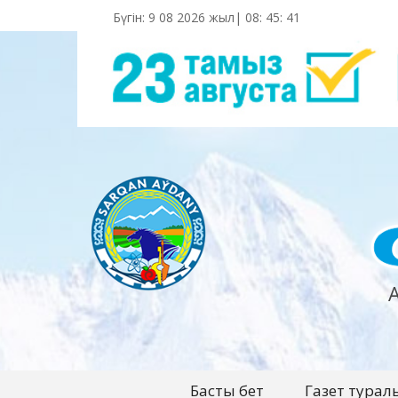
Бүгін: 9 08 2026 жыл|
08
:
45
:
42
Басты бет
Газет турал