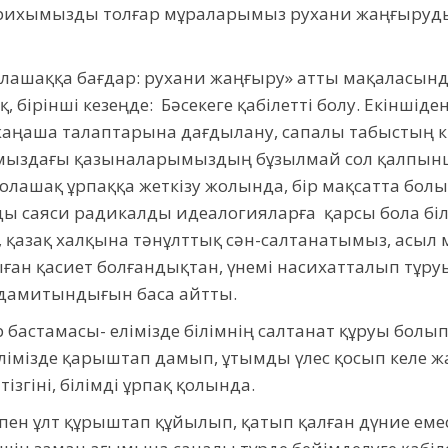
 тарихымызды толғар мұраларымыз рухани жаңғыруд
олашаққа бағдар: рухани жаңғыру» атты мақаласын
, бірінші кезеңде: Бәсекеге қабілетті болу. Екінші
 жаңаша талаптарына дағдылану, сапалы табыстың кі
ламыздағы қазыналарымыздың бұзылмай сол қалпын
лашақ ұрпаққа жеткізу жолында, бір мақсатта болы
ды саяси радикалды идеалогияларға қарсы бола бі
и, қазақ халқына тәнұлттық сән-салтанатымыз, асыл
ған қасиет болғандықтан, үнемі насихатталып тұруын
 дамитындығын баса айтты.
бастамасы- елімізде білімнің салтанат құруы болып
імізде қарыштап дамып, ұтымды үлес қосып келе ж
ізгіні, білімді ұрпақ қолында.
пен ұлт құрыштап құйылып, қатып қалған дүние еме