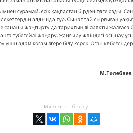
ру үшін заман ағымына саналы түрде бейімделуге қабіл
мнен сұрамай, есік қақпастан бірден төрге озды. Со
лекеттердің алдында тұр. Сынаптай сырғыған уақыт
 сананы жаңғырту да тарихтың өзі сияқты жалғаса бе
станға түбегейлі жаңару, жаңғыру жөніндегі осынау
үру үшін адам қоғам өзгере білу керек. Оған көнбегенд
М.Төлебаев
Мәліметпен бөлісу: