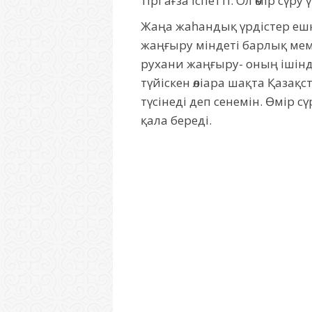
тірі ағза іспетті. Ол өмір сү
Жаңа жаһандық үрдістер ешкі
жаңғыру міндеті барлық мем
рухани жаңғыру- оның ішінде
түйіскен өліара шақта Қазақ
түсінеді деп сенемін. Өмір с
қала береді.