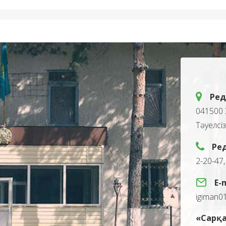
Ред
041500 
Тәуелсі
Ре
2-20-47
E-
igiman0
«Сарқа