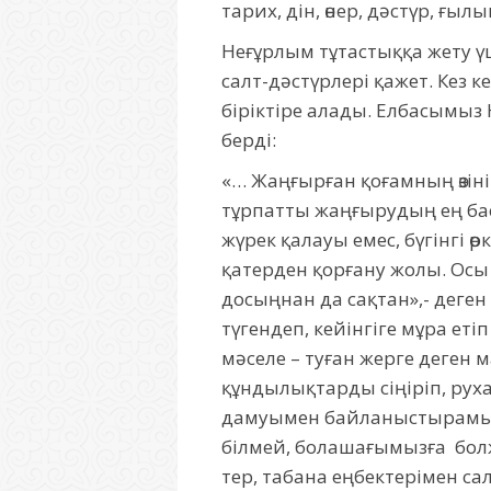
тарих, дін, өнер, дәстүр, ғыл
Неғұрлым тұтастыққа жету ү
салт-дәстүрлері қажет. Кез к
біріктіре алады. Елбасымыз
берді:
«… Жаңғырған қоғамның өзі
тұрпатты жаңғырудың ең бас
жүрек қалауы емес, бүгінгі ө
қатерден қорғану жолы. Осы
досыңнан да сақтан»,- деген
түгендеп, кейінгіге мұра е
мәселе – туған жерге деген
құндылықтарды сіңіріп, рух
дамуымен байланыстырамыз
білмей, болашағымызға болж
тер, табана еңбектерімен с