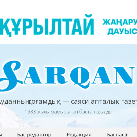
Ауданның қоғамдық — саяси апталық газет
1933 жылғы мамырынан бастап шығады
ы
Бас редактор
Редакция
Баспасөз