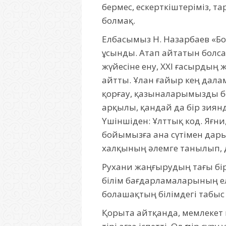
бермес, ескерткіштеріміз,
болмақ.
Елбасымыз Н. Назарбаев «Б
ұсынды. Атап айтатын болсақ
жүйесіне ену, ХХІ ғасырдың
айтты. Ұлан ғайыр кең да
қорғау, қазыналарымызды бо
арқылы, қандай да бір зиян
Үшіншіден: Ұлттық код. Яғн
бойымызға ана сүтімен дары
халқының әлемге танылып,
Рухани жаңғырудың тағы бір 
білім бағдарламаларының ел
болашақтың білімдегі табыс т
Қорыта айтқанда, мемлекет 