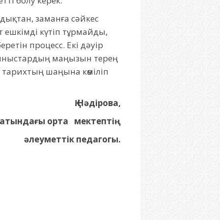
етті болу керек.
ндықтан, заманға сәйкес
 ешкімді күтіп тұрмайды,
ретін процесс. Екі дәуір
 ұсыныстардың маңызын терең
ер тарихтың шаңына көміліп
Қ.Нәдірова,
 атындағы орта мектептің
әлеуметтік педагогы.