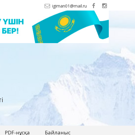
igiman01@mail.ru
і
PDF-нұсқа
Байланыс