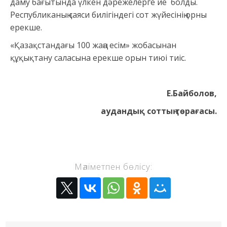
даму бағытында үлкен дәрежелерге ие болды.
Республиканың саяси билігіндегі сот жүйесінің орны
ерекше.
«Қазақстандағы 100 жаңа есім» жобасынан
құқықтану саласына ерекше орын тиюі тиіс.
Е.Байболов,
аудандық соттың төрағасы.
Мәліметпен бөлісу: