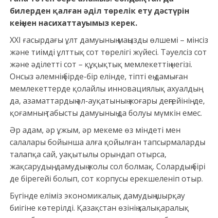
билерден қалған әділ төрелік ету дәстүрін
кеңінен насихаттауымыз керек.
ХХІ ғасырдағы ұлт дамуының маңызды өлшемі – мінсіз
және тиімді ұлттық сот төрелігі жүйесі. Тәуелсіз сот
және әділетті сот – құқықтық мемлекеттің негізі.
Онсыз әлемнің бірде-бір елінде, тіпті ең дамыған
мемлекеттерде қолайлы инновациялық ахуалдың
да, азаматтардың әл-ауқатының жоғары деңгейінің де,
қоғамның табысты дамуының да болуы мүмкін емес.
Әр адам, әр ұжым, әр мекеме өз міндеті мен
салалары бойынша алға қойылған тапсырмаларды
талапқа сай, уақытылы орындап отырса,
жақсарудың, дамудың жолы сол болмақ. Солардың бірі
де бірегейі болып, сот корпусы ерекшеленіп отыр.
Бүгінде еліміз экономикалық дамудың шырқау
биігіне көтерілді. Қазақстан өзінің халықаралық