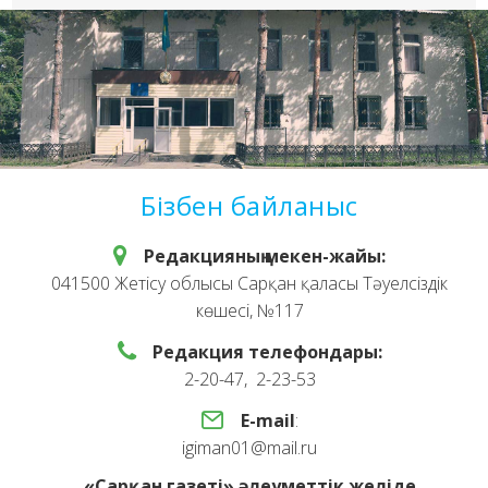
Бізбен байланыс
Редакцияның мекен-жайы:
041500 Жетісу облысы Сарқан қаласы Тәуелсіздік
көшесі, №117
Редакция телефондары:
2-20-47, 2-23-53
E-mail
:
igiman01@mail.ru
«Сарқан газеті» әлеуметтік желіде