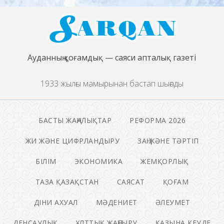
Ауданның қоғамдық — саяси апталық газеті
1933 жылғы мамырынан бастап шығады
БАСТЫ ЖАҢАЛЫҚТАР
РЕФОРМА 2026
ЖИ ЖӘНЕ ЦИФРЛАНДЫРУ
ЗАҢ ЖӘНЕ ТӘРТІП
БІЛІМ
ЭКОНОМИКА
ЖЕМҚОРЛЫҚ
ТАЗА ҚАЗАҚСТАН
САЯСАТ
ҚОҒАМ
ДІНИ АХУАЛ
МӘДЕНИЕТ
ӘЛЕУМЕТ
ДЕНСАУЛЫҚ
ҰЛТТЫҚ ЖАҢҒЫРУ
ҚАЗЫНА КЕУДЕ