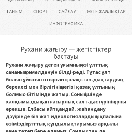
ТАНЫМ
СПОРТ
САЙЛАУ
ӨЗГЕ ЖАҢАЛЫҚТАР
ИНФОГРАФИКА
Рухани жаңғыру — жетістіктер
бастауы
Рухани жаңғыру деген ұғымның өзі ұлттық
сананың кемелденуін білді-реді. Тұтас ұлт
болып ұйысып отырған қазақстан-дықтардың
берекесі мен бірлігінің негізі қазақ ұлтының
болмыс-бітімінде жатыр. Соның ішінде
халқымыздың сан ғасырлық салт-дәстүрінің орны
ерекше. Елбасы айтқандай, жаһандану
дәуірінде біз жат идеологиялардың ықпалына
өзіміздің ұлттық құндылықтарымыз арқылы
ғана төтеп бере аламыз. Сондықтан да