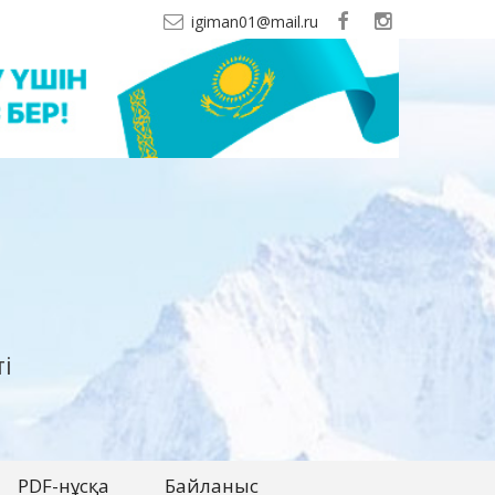
igiman01@mail.ru
і
PDF-нұсқа
Байланыс