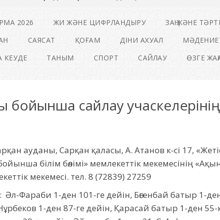
РМА 2026
ЖИ ЖӘНЕ ЦИФРЛАНДЫРУ
ЗАҢ ЖӘНЕ ТӘРТ
АН
САЯСАТ
ҚОҒАМ
ДІНИ АХУАЛ
МӘДЕНИЕ
 КЕУДЕ
ТАНЫМ
СПОРТ
САЙЛАУ
ӨЗГЕ ЖА
ны бойынша сайлау учаскелерін
рқан ауданы, Сарқан қаласы, А. Атанов к-сі 17, «Жет
ойынша білім бөлімі» мемлекеттік мекемесінің «Ақы
еттік мекемесі. тел. 8 (72839) 27259
: Әл-Фараби 1-ден 101-ге дейін, Бөгенбай батыр 1-де
 Нұрбеков 1-ден 87-ге дейін, Қарасай батыр 1-ден 55-