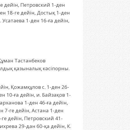
ке дейін, Петровский 1-ден
ден 18-ге дейін, Достық 1-ден
 Усатаева 1-ден 16-ға дейін,
«Құман Тастанбеков
алдық қазыналық кәсіпорны.
йін, Қожамқұлов с. 1-ден 26-
н 10-ға дейін, и. Байзақов 1-
ттарханова 1-ден 46-ға дейін,
н 7-ге дейін, Астана 1-ден
7-ге дейін, Петровский 41-
Вихрева 29-дан 60-қа дейін, К.