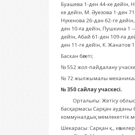
Буашева 1-ден 44-ке дейін, Н.
ке дейін, М. Әуезова 1-ден 7
Нүкенова 26-дан 62-ге дейін,
ден 10-ға дейін, Пушкина 1 —
дейін, Абай 61-ден 109-ға де
ден 11-ге дейін, К. Жанатов 1
Баскан бөгеті;
№ 552 жол-пайдалану учаске
№ 72 жылжымалы механикал
№ 350 сайлау учаскесі.
Орталығы: Жетісу облысы,
басқармасы Сарқан ауданы б
коммуналдық мемлекеттік мек
Шекарасы: Сарқан қ., көшелер