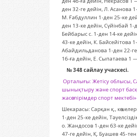
ден 46-ға дейін, Некрасов 1 —
ден 32-ге дейін, Л. Асанова 1
М. Ғабдуллин 1-ден 25-ке дей
ден 13-ке дейін, Сүйінбай 1-д
Бейбарыс с. 1-ден 14-ке дейі
43-ке дейін, К. Байсейітова 1
Абайдильданова 1-ден 22-ге 
16-ға дейін, Е. Сыпатаева 1 
№ 348 сайлау учаскесі.
Орталығы: Жетісу облысы, Са
шынықтыру және спорт басқ
жасөспірімдер спорт мектебі
Шекарасы: Сарқан қ., көшелер
1-ден 25-ке дейін, Тәуелсізд
о. Жандосов 1-ден 63-ке дейі
47-ге дейін, Қ. Буашев 45-тен