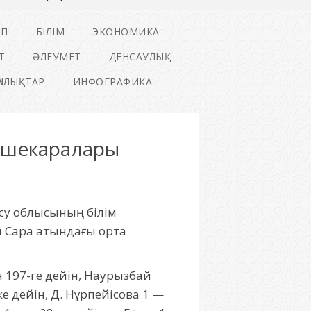
ІП
БІЛІМ
ЭКОНОМИКА
Т
ӘЛЕУМЕТ
ДЕНСАУЛЫҚ
ҢАЛЫҚТАР
ИНФОГРАФИКА
іңшекаралары
ісу облысының білім
н Сара атындағы орта
н 197-ге дейін, Наурызбай
ке дейін, Д. Нұрпейісова 1 —