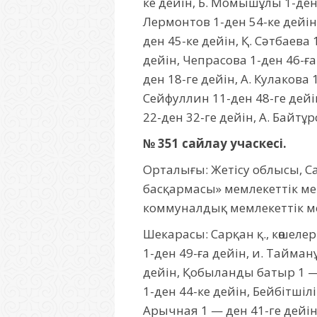
ке дейін, Б. Момышұлы 1-ден 
Лермонтов 1-ден 54-ке дейін,
ден 45-ке дейін, Қ. Сәтбаева
дейін, Чепрасова 1-ден 46-ға
ден 18-ге дейін, А. Кулакова 
Сейфуллин 11-ден 48-ге дейін
22-ден 32-ге дейін, А. Байтұ
№ 351 сайлау учаскесі.
Орталығы: Жетісу облысы, Са
басқармасы» мемлекеттік м
коммуналдық мемлекеттік мек
Шекарасы: Сарқан қ., көшелер
1-ден 49-ға дейін, и. Тайман
дейін, Қобыланды батыр 1 — д
1-ден 44-ке дейін, Бейбітшілі
Арычная 1 — ден 41-ге дейін,