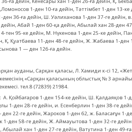
36-ға дейін, Кенесары хан 1-ден 26-ға дейін, Қ. Бекба
Ломоносов 1-ден 10-ға дейін, Тәттімбет 1-ден 13-ке 
 1-ден 36-ға дейін, Ш. Уәлиханова 1-ден 37-ге дейін, 
 дейін, Абай 1-ден 60-қа дейін, Абылай хан 28-ден 47-
14-тен 95-ке дейін, М. Нүкенова 1-ден 25-ке дейін, Па
, Қ. Қуатбаева 11-ден 48-ге дейін, Ж. Жабаева 1-ден 
рсынова 1 — ден 126-ға дейін.
рқан ауданы, Сарқан қаласы, Л. Хамиди к-сі 12, «Же
екемесінің «Сарқан қаласының облыстық № 3 арнай
емесі. тел.8 (72839) 21984.
: А. Қойбағаров 1-ден 154-ке дейін, Ш. Қалдаяқов 1-де
ұлы 1-ден 28-ге дейін, и. Есенберлин 1-ден 38-ге дей
ен 22-ге дейін, Жароков 1-ден 62, ж. Баласағұн 1-де
к 1-ден 58-ге дейін, Ж. Аймауытова 1-ден 32-ге дейін,
 Абылай хан 1-ден 27-ге дейін, Ватутина 1-ден 49-ға