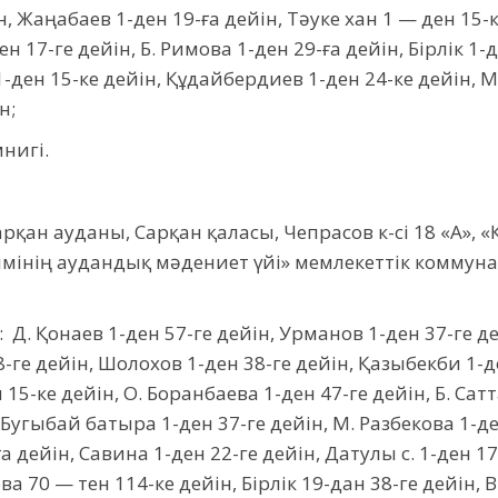
, Жаңабаев 1-ден 19-ға дейін, Тәуке хан 1 — ден 15-
н 17-ге дейін, Б. Римова 1-ден 29-ға дейін, Бірлік 1-
-ден 15-ке дейін, Құдайбердиев 1-ден 24-ке дейін, М.
н;
нигі.
рқан ауданы, Сарқан қаласы, Чепрасов к-сі 18 «А», 
мінің аудандық мәдениет үйі» мемлекеттік коммун
: Д. Қонаев 1-ден 57-ге дейін, Урманов 1-ден 37-ге де
8-ге дейін, Шолохов 1-ден 38-ге дейін, Қазыбекби 1-де
ен 15-ке дейін, О. Боранбаева 1-ден 47-ге дейін, Б. Са
, Бугыбай батыра 1-ден 37-ге дейін, М. Разбекова 1-де
-ға дейін, Савина 1-ден 22-ге дейін, Датулы с. 1-ден 1
ва 70 — тен 114-ке дейін, Бірлік 19-дан 38-ге дейін, 