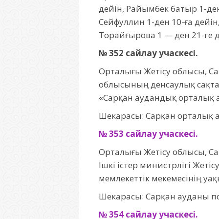
дейін, Райымбек батыр 1-ден 1
Сейфуллин 1-ден 10-ға дейін,
Торайғырова 1 — ден 21-ге д
№ 352 сайлау учаскесі.
Орталығы Жетісу облысы, Сар
облысының денсаулық сақта
«Сарқан аудандық орталық а
Шекарасы: Сарқан орталық 
№ 353 сайлау учаскесі.
Орталығы Жетісу облысы, Са
Ішкі істер министрлігі Жет
мемлекеттік мекемесінің уақ
Шекарасы: Сарқан ауданы по
№ 354 сайлау учаскесі.