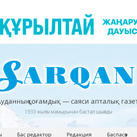
Ауданның қоғамдық — саяси апталық газет
1933 жылғы мамырынан бастап шығады
ы
Бас редактор
Редакция
Баспасөз