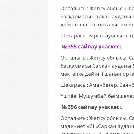
Орталығы: Жетісу облысы, Са
басқармасы Сарқан ауданы бо
дейінгі шағын орталығымен» 
Шекарасы: Бірлік ауылының
№ 355 сайлау учаскесі.
Орталығы: Жетісу облысы, Са
басқармасы Сарқан ауданы бо
мектепке дейінгі шағын орта
Шекарасы: Аманбөктер, Бая
Үштөбе, Мушумбай бөлімшелер
№ 356 сайлау учаскесі.
Орталығы: Жетісу облысы, Са
мәдениет үйі «Сарқан аудан