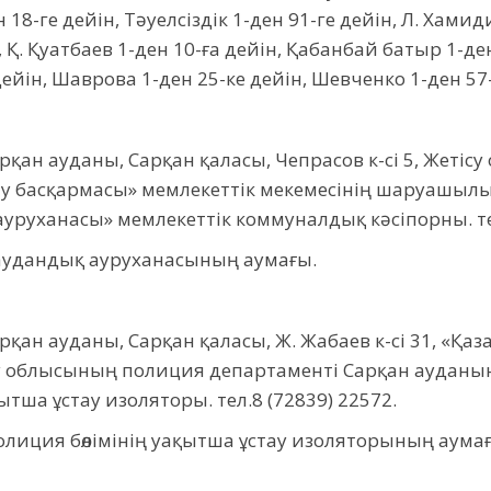
8-ге дейін, Тәуелсіздік 1-ден 91-ге дейін, Л. Хамиди
 Қ. Қуатбаев 1-ден 10-ға дейін, Қабанбай батыр 1-ден 
ейін, Шаврова 1-ден 25-ке дейін, Шевченко 1-ден 57-
қан ауданы, Сарқан қаласы, Чепрасов к-сі 5, Жетісу 
у басқармасы» мемлекеттік мекемесінің шаруашылы
уруханасы» мемлекеттік коммуналдық кәсіпорны. тел
аудандық ауруханасының аумағы.
рқан ауданы, Сарқан қаласы, Ж. Жабаев к-сі 31, «Қа
ісу облысының полиция департаменті Сарқан ауданын
ытша ұстау изоляторы. тел.8 (72839) 22572.
лиция бөлімінің уақытша ұстау изоляторының аума