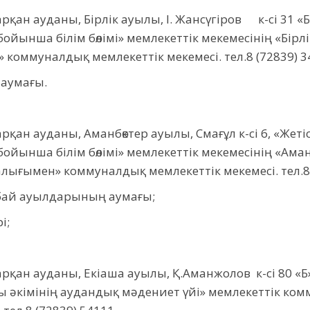
рқан ауданы, Бірлік ауылы, І. Жансүгіров к-сі 31 «
йынша білім бөлімі» мемлекеттік мекемесінің «Бірлі
коммуналдық мемлекеттік мекемесі. тел.8 (72839) 3
 аумағы.
рқан ауданы, Аманбөктер ауылы, Смағұл к-сі 6, «Жет
йынша білім бөлімі» мемлекеттік мекемесінің «Аманбө
лығымен» коммуналдық мемлекеттік мекемесі. тел.8 
нбай ауылдарының аумағы;
і;
рқан ауданы, Екіаша ауылы, Қ.Аманжолов к-сі 80 «Б
ы әкімінің аудандық мәдениет үйі» мемлекеттік к