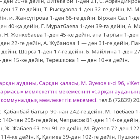
 ден 29-ға дейін, Әйтеке би 1-ден 21, С. Асфендияров 1
-ден 17-ге дейін, Т. Рысқұлова 1-ден 32-ге дейін, М. 
ін, и. Жансүгірова 1-ден 68-ге дейін, Біржан Сал 1-де
ен 40-қа дейін, Г. Мұратбаева 1-ден 39-ға дейін, А. 
н, Н. Жонкебаева 1-ден 45-ке дейін, ата Тарғын 1-ден 
-ден 22-ге дейін, А. Жұбанова 1 — ден 31-ге дейін, Па
дейін, Щорса 1-ден 17-ге дейін, Б. Майлина 1-ден 2
— ден 15-ке дейін, Терешкова 1 — ден 10-ға дейін.
рқан ауданы, Сарқан қаласы, М. Әуезов к-сі 96, «Же
армасы» мемлекеттік мекемесінің «Сарқан ауданын
» коммуналдық мемлекеттік мекемесі.
тел.8 (72839) 20
: Қабанбай батыр 90-нан 242-ге дейін, М. Төлебаев 1
ік 140-тан 298-ге дейін, Чепрасов 81-ден 114-ке дейін
н, Ж. Жабаев 63-тен 91-ге дейін, М. Әуезов 72-ден 122
 114-ке дейін, Қ. Қалиев 39-дан 102-ге дейін, Пушкин