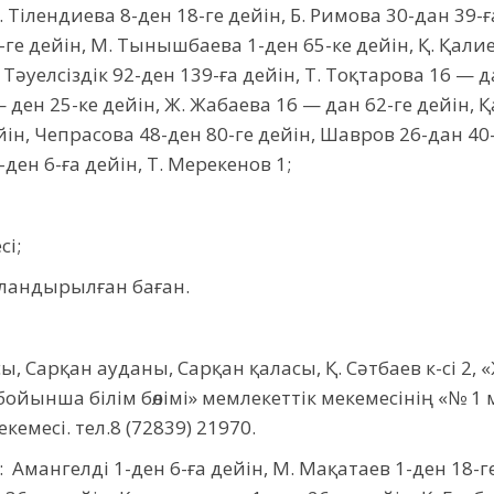
 Тілендиева 8-ден 18-ге дейін, Б. Римова 30-дан 39-ға
1-ге дейін, М. Тынышбаева 1-ден 65-ке дейін, Қ. Қалие
 Тәуелсіздік 92-ден 139-ға дейін, Т. Тоқтарова 16 — 
 ден 25-ке дейін, Ж. Жабаева 16 — дан 62-ге дейін, 
йін, Чепрасова 48-ден 80-ге дейін, Шавров 26-дан 40
-ден 6-ға дейін, Т. Мерекенов 1;
сі;
андырылған баған.
 Сарқан ауданы, Сарқан қаласы, Қ. Сәтбаев к-сі 2, 
ойынша білім бөлімі» мемлекеттік мекемесінің «№ 1
емесі. тел.8 (72839) 21970.
: Амангелді 1-ден 6-ға дейін, М. Мақатаев 1-ден 18-г