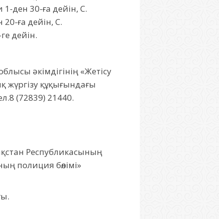
 1-ден 30-ға дейін, С.
20-ға дейін, С.
ге дейін.
облысы әкімдігінің «Жетісу
қ жүргізу құқығындағы
.8 (72839) 21440.
зақстан Республикасының
ың полиция бөлімі»
ғы.