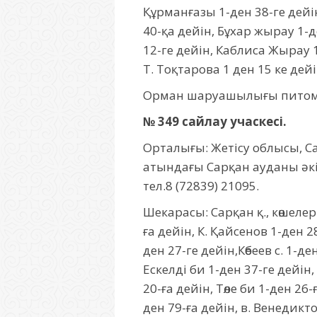
Құрманғазы 1-ден 38-ге дейін
40-қа дейін, Бұхар жырау 1-де
12-ге дейін, Каблиса Жырау 1
Т. Тоқтарова 1 ден 15 ке дейі
Орман шаруашылығы питом
№ 349 сайлау учаскесі.
Орталығы: Жетісу облысы, Са
атындағы Сарқан ауданы әкі
тел.8 (72839) 21095.
Шекарасы: Сарқан қ., көшелер
ға дейін, К. Қайсенов 1-ден 2
ден 27-ге дейін,Көбеев с. 1-д
Ескелді би 1-ден 37-ге дейін
20-ға дейін, Төле би 1-ден 26
ден 79-ға дейін, в. Венедикто