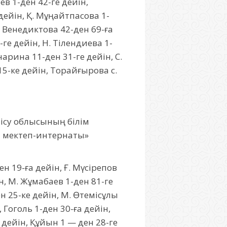
ев 1-ден 42-ге дейін,
дейін, Қ. Мұңайтпасова 1-
в. Венедиктова 42-ден 69-ға
ге дейін, Н. Тілендиева 1-
нарина 11-ден 31-ге дейін, С.
15-ке дейін, Торайғырова с.
тісу облысының білім
ы мектеп-интернаты»
н 19-ға дейін, Ғ. Мүсірепов
ін, М. Жұмабаев 1-ден 81-ге
н 25-ке дейін, М. Өтемісұлы
 Гоголь 1-ден 30-ға дейін,
 дейін, Құйын 1 — ден 28-ге