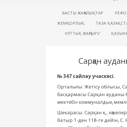
БАСТЫ ЖАҢАЛЫҚТАР
РЕФО
ЖЕМҚОРЛЫҚ
ТАЗА ҚАЗАҚСТ
ҰЛТТЫҚ ЖАҢҒЫРУ
ҚАЗЫНА
Сарқан ауда
№ 347 сайлау учаскесі.
Орталығы: Жетісу облысы, Са
басқармасы Сарқан ауданы б
мектебі» коммуналдық мемлек
Шекарасы: Сарқан қ., көшелер
батыр 1-ден 118-ге дейін, С.