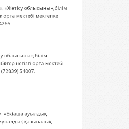
Б», «Жетісу облысының білім
к орта мектебі мектепке
4266.
ісу облысының білім
ктер негізгі орта мектебі
(72839) 54007.
», «Екіаша ауылдық
оммуналдық қазыналық