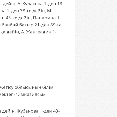
 дейін, А. Кулакова 1-ден 13-
ва 1-ден 38-ге дейін, М.
дан 45-ке дейін, Панарина 1-
Қабанбай батыр 21-ден 89-ға
-қа дейін, А. Жангелдин 1-
«Жетісу облысының білім
 мектеп-гимназиясы»
е дейін, Жұбанова 1-ден 43-