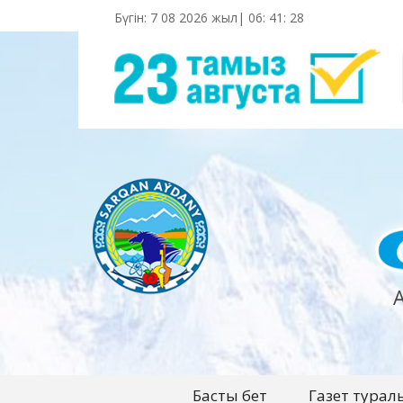
Бүгін: 7 08 2026 жыл|
06
:
41
:
29
Басты бет
Газет турал