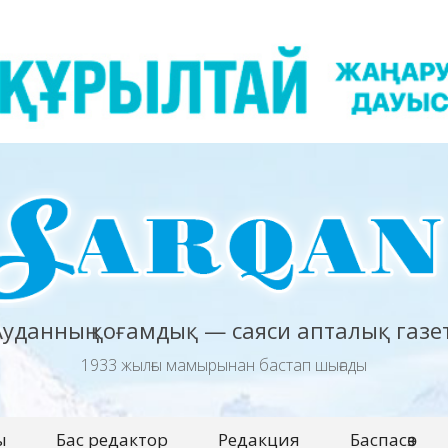
Ауданның қоғамдық — саяси апталық газет
1933 жылғы мамырынан бастап шығады
ы
Бас редактор
Редакция
Баспасөз