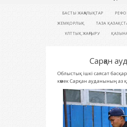
БАСТЫ ЖАҢАЛЫҚТАР
РЕФО
ЖЕМҚОРЛЫҚ
ТАЗА ҚАЗАҚСТ
ҰЛТТЫҚ ЖАҢҒЫРУ
ҚАЗЫНА
Сарқан ау
Облыстық ішкі саясат басқ
көмек Сарқан ауданының аз 