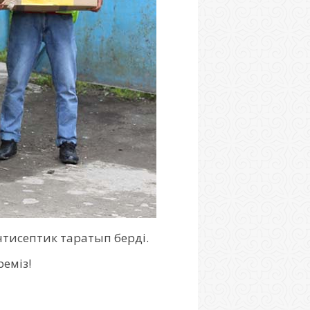
нтисептик таратып берді.
еміз!