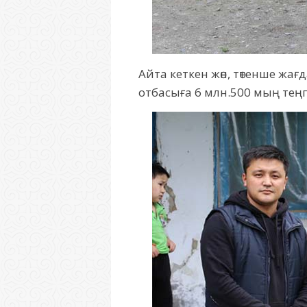
Айта кеткен жөн, төтенше ж
отбасыға 6 млн.500 мың теңг