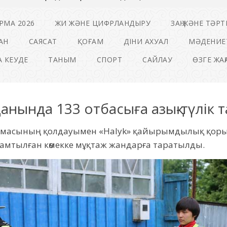
РМА 2026
ЖИ ЖӘНЕ ЦИФРЛАНДЫРУ
ЗАҢ ЖӘНЕ ТӘРТ
АН
САЯСАТ
ҚОҒАМ
ДІНИ АХУАЛ
МӘДЕНИЕ
 КЕУДЕ
ТАНЫМ
СПОРТ
САЙЛАУ
ӨЗГЕ ЖА
данында 133 отбасыға азық-түлік
армасының қолдауымен «Halyk» қайырымдылық қоры
қамтылған көмекке мұқтаж жандарға таратылды.