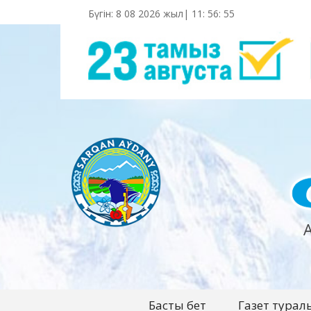
Бүгін: 8 08 2026 жыл|
11
:
56
:
58
Басты бет
Газет турал