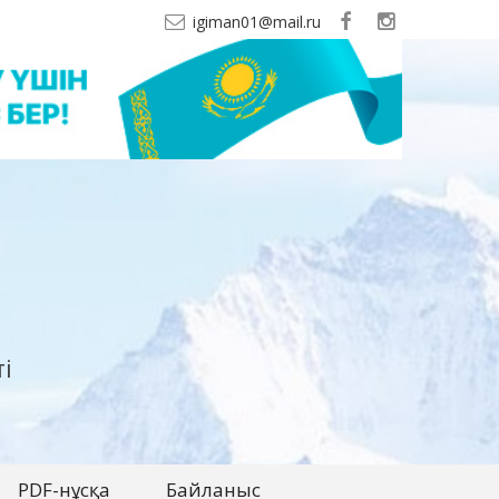
igiman01@mail.ru
і
PDF-нұсқа
Байланыс