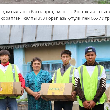
з қамтылған отбасыларға, төменгі зейнетақы алатын
 қораптан, жалпы 399 қорап азық-түлік пен 665 лит