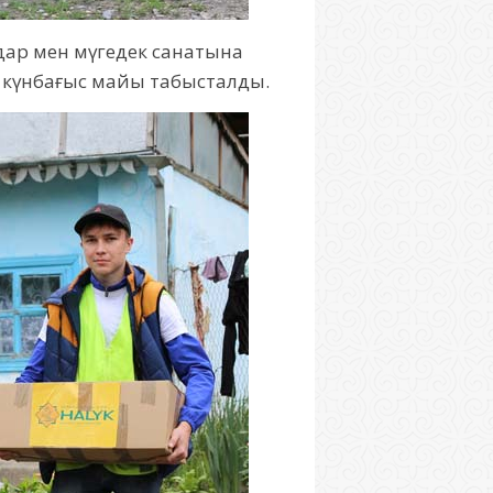
дар мен мүгедек санатына
р күнбағыс майы табысталды.