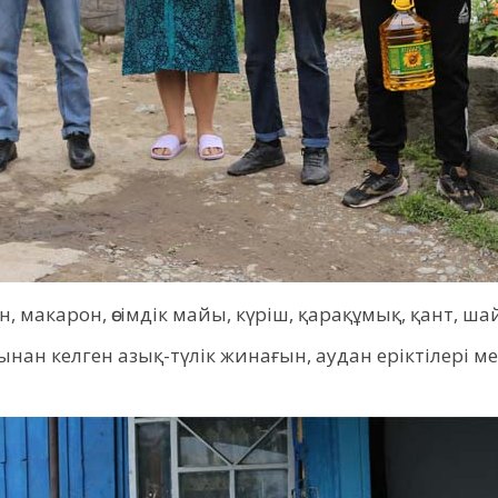
 макарон, өсімдік майы, күріш, қарақұмық, қант, шай
ан келген азық-түлік жинағын, аудан еріктілері 