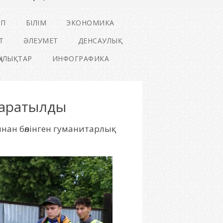
ІП
БІЛІМ
ЭКОНОМИКА
Т
ӘЛЕУМЕТ
ДЕНСАУЛЫҚ
ҢАЛЫҚТАР
ИНФОГРАФИКА
 таратылды
нан бөлінген гуманитарлық