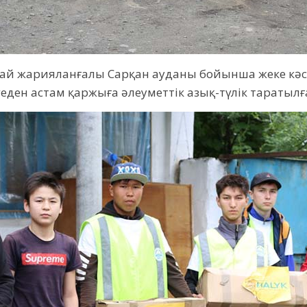
ағдай жарияланғалы Сарқан ауданы бойынша жеке кә
еден астам қаржыға әлеуметтік азық-түлік таратылғ