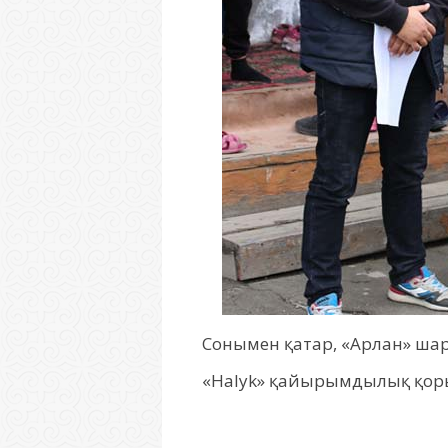
Сонымен қатар, «Арлан» шар
«Halyk» қайырымдылық қоры