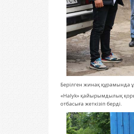
Берілген жинақ құрамында ұн,
«Halyk» қайырымдылық қорын
отбасыға жеткізіп берді.