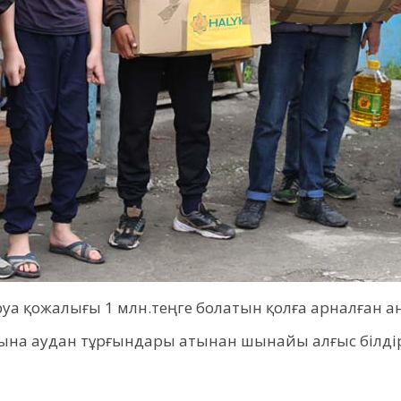
уа қожалығы 1 млн.теңге болатын қолға арналған а
на аудан тұрғындары атынан шынайы алғыс білдір