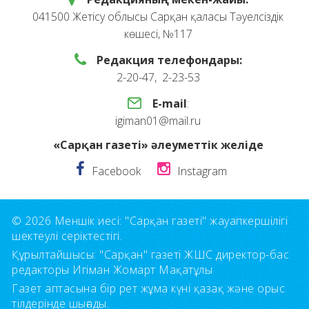
041500 Жетісу облысы Сарқан қаласы Тәуелсіздік
көшесі, №117
Редакция телефондары:
2-20-47, 2-23-53
E-mail
:
igiman01@mail.ru
«Сарқан газеті» әлеуметтік желіде
Facebook
Instagram
© 2026 Меншік иесі: "Сарқан газеті" жауапкершілігі
шектеулі серіктестігі.
Құрылтайшысы: "Сарқан" газеті ЖШС директор-бас
редакторы Игіман Жомарт Мақатұлы
Газет аптасына бір рет жұма күні қазақ және орыс
тілдерінде шығады.