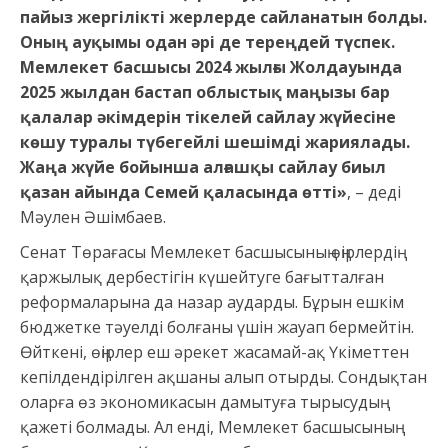
пайыз жергілікті жерлерде сайланатын болды.
Оның ауқымы одан әрі де тереңдей түспек.
Мемлекет басшысы 2024 жылғы Жолдауында
2025 жылдан бастап облыстық маңызы бар
қалалар әкімдерін тікелей сайлау жүйесіне
көшу туралы түбегейлі шешімді жариялады.
Жаңа жүйе бойынша алғашқы сайлау биыл
қазан айында Семей қаласында өтті»
, – деді
Мәулен Әшімбаев.
Сенат Төрағасы Мемлекет басшысының өңірлердің
қаржылық дербестігін күшейтуге бағытталған
реформаларына да назар аударды. Бұрын ешкім
бюджетке тәуелді болғаны үшін жауап бермейтін.
Өйткені, өңірлер еш әрекет жасамай-ақ Үкіметтен
кепілдендірілген ақшаны алып отырды. Сондықтан
оларға өз экономикасын дамытуға тырысудың
қажеті болмады. Ал енді, Мемлекет басшысының