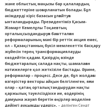
және облыстық маңызы бар қалалардың
бюджеттеріне шоғырланатын болады. Бұл
әкімдерді кіріс базасын ұлғайтуға
ынталандырады. Президентіміз Қасым-
Жомарт Кемелұлы Тоқаевтың
орталықсыздандыруға бағытталған
реформаларының мәні бір реттік акция емес,
ол – Қазақстанның бүкіл мемлекеттік басқару
жүйесін терең трансформациялауды
көздейтін қадам. Қазірдің өзінде
бюджетаралық салада нақты, шамалаған
нәтижелерге қол жеткізіле бастады. Әрине,
реформалар – процесс. Десе де, бұл жолдағы
өзгерістер векторы айқын белгіленген, яғни
олар – қатаң орталықтандырудан нақты
қаржылық тәуелсіздікке ие, өздерінің
дамуына жауап беретін өңірлер моделіне
дейінгі ауқымды үдеріс»,
– делінген Сенат