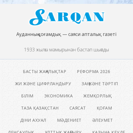
Ауданның қоғамдық — саяси апталық газеті
1933 жылғы мамырынан бастап шығады
БАСТЫ ЖАҢАЛЫҚТАР
РЕФОРМА 2026
ЖИ ЖӘНЕ ЦИФРЛАНДЫРУ
ЗАҢ ЖӘНЕ ТӘРТІП
БІЛІМ
ЭКОНОМИКА
ЖЕМҚОРЛЫҚ
ТАЗА ҚАЗАҚСТАН
САЯСАТ
ҚОҒАМ
ДІНИ АХУАЛ
МӘДЕНИЕТ
ӘЛЕУМЕТ
ДЕНСАУЛЫҚ
ҰЛТТЫҚ ЖАҢҒЫРУ
ҚАЗЫНА КЕУДЕ