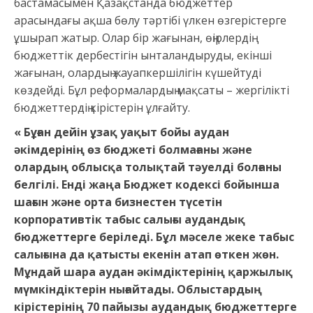
бастамасымен Қазақстанда бюджеттер
арасындағы ақша бөлу тәртібі үлкен өзгерістерге
ұшырап жатыр. Олар бір жағынан, өңірлердің
бюджеттік дербестігін ынталандыруды, екінші
жағынан, олардың жауапкершілігін күшейтуді
көздейді. Бұл реформалардың мақсаты – жергілікті
бюджеттердің кірістерін ұлғайту.
«
Бұған дейін ұзақ уақыт бойы аудан
әкімдерінің өз бюджеті болмағаны және
олардың облысқа толықтай тәуелді болғаны
белгілі. Енді жаңа Бюджет кодексі бойынша
шағын және орта бизнестен түсетін
корпоративтік табыс салығы аудандық
бюджеттерге беріледі. Бұл мәселе жеке табыс
салығына да қатысты екенін атап өткен жөн.
Мұндай шара аудан әкімдіктерінің қаржылық
мүмкіндіктерін нығайтады. Облыстардың
кірістерінің 70 пайызы аудандық бюджеттерге