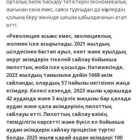
орталық билік басқару тетіктерін экономикалық
жағынан ғана емес, саяси тұрғыдан да өңірлердің
қолына беру жөнінде шешім қабылдағанын атап
өтті.
«Революция асығыс емес, эволюциялық
жолмен іске асырылады. 2021 жылдың
шілдесінен бастап ауыл, кент және ауылдық
округ әкімдерін тікелей сайлау бойынша
пилоттық жоба іске қосылды. Нәтижесінде,
2023 жылдың тамызына дейін 1668 әкім
сайланды, олардың 57 пайызы негізінен жаңа
есімдер. Келесі кезеңде, 2023 жылғы қарашада
42 ауданда және 3 өңірлік маңызы бар қалада
аудан және қала әкімдерінің пилоттық
сайлауы өтті. Пилоттық сайлау өзінің
тиімділігін көрсетті және бүкіл ел бойынша
аудан әкімдерін сайлау процесіне түрткі
болды. 2025 жылға қарай аудан әкімдері 100