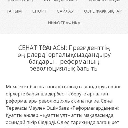
ТАНЫМ
СПОРТ
САЙЛАУ
ӨЗГЕ ЖАҢАЛЫҚТАР
ИНФОГРАФИКА
СЕНАТ ТӨРАҒАСЫ: Президенттің
өңірлерді орталықсыздандыру
бағдары – реформаның
революциялық бағыты
Мемлекет басшысының орталықсыздандыруға және
өңірлерге барынша дербестік беруге арналған
реформалары революциялық сипатқа ие. Сенат
Төрағасы Мәулен Әшімбаев «Реформалардың мәні:
Қуатты өңірлер – қуатты ұлт» атты мақаласында
осындай пікір білдірді. Ол ел тарихында алғаш рет