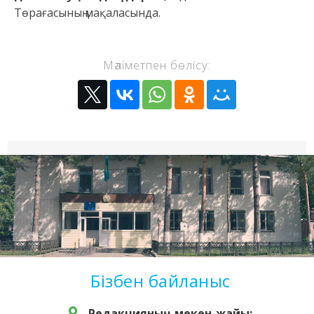
Төрағасының мақаласында.
Мәліметпен бөлісу:
Бізбен байланыс
Редакцияның мекен-жайы: