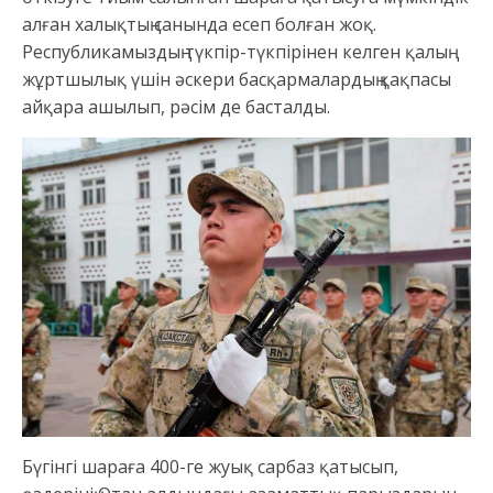
алған халықтың санында есеп болған жоқ.
Республикамыздың түкпір-түкпірінен келген қалың
жұртшылық үшін әскери басқармалардың қақпасы
айқара ашылып, рәсім де басталды.
Бүгінгі шараға 400-ге жуық сарбаз қатысып,