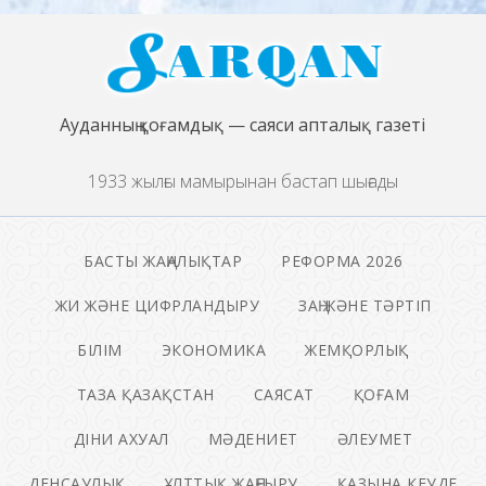
Ауданның қоғамдық — саяси апталық газеті
1933 жылғы мамырынан бастап шығады
БАСТЫ ЖАҢАЛЫҚТАР
РЕФОРМА 2026
ЖИ ЖӘНЕ ЦИФРЛАНДЫРУ
ЗАҢ ЖӘНЕ ТӘРТІП
БІЛІМ
ЭКОНОМИКА
ЖЕМҚОРЛЫҚ
ТАЗА ҚАЗАҚСТАН
САЯСАТ
ҚОҒАМ
ДІНИ АХУАЛ
МӘДЕНИЕТ
ӘЛЕУМЕТ
ДЕНСАУЛЫҚ
ҰЛТТЫҚ ЖАҢҒЫРУ
ҚАЗЫНА КЕУДЕ