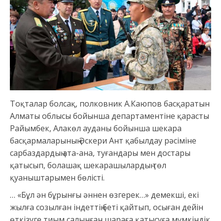
Тоқталар болсақ, полковник А.Каюпов басқаратын
Алматы облысы бойынша департаментіне қарасты
Райымбек, Алакөл ауданы бойынша шекара
басқармаларының Әскери Ант қабылдау рәсіміне
сарбаздардың ата-ана, туғандары мен достары
қатысып, болашақ шекарашылардың төл
қуаныштарымен бөлісті.
… «Бұл ән бұрынғы әннен өзгерек…» демекші, екі
жылға созылған індеттің беті қайтып, осыған дейін
өткізуге тиым салынған шараға қатысуға мүмкіндік