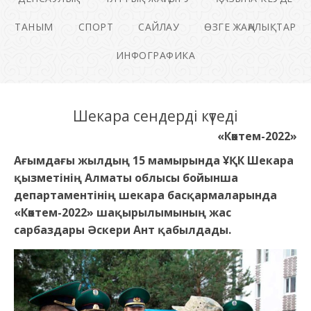
ТАНЫМ
СПОРТ
САЙЛАУ
ӨЗГЕ ЖАҢАЛЫҚТАР
ИНФОГРАФИКА
Шекара сендерді күтеді
«Көктем-2022»
Ағымдағы жылдың 15 мамырында ҰҚК Шекара
қызметінің Алматы облысы бойынша
департаментінің шекара басқармаларында
«Көктем-2022» шақырылымының жас
сарбаздары Әскери Ант қабылдады.