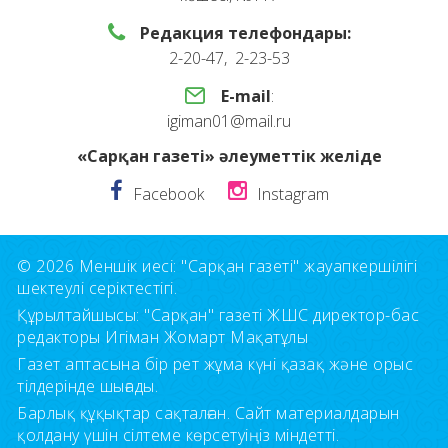
Редакция телефондары:
2-20-47, 2-23-53
E-mail
:
igiman01@mail.ru
«Сарқан газеті» әлеуметтік желіде
Facebook
Instagram
© 2026 Меншік иесі: "Сарқан газеті" жауапкершілігі
шектеулі серіктестігі.
Құрылтайшысы: "Сарқан" газеті ЖШС директор-бас
редакторы Игіман Жомарт Мақатұлы
Газет аптасына бір рет жұма күні қазақ және орыс
тілдерінде шығады.
Барлық құқықтар сақталған. Сайт материалдарын
қолдану үшін сілтеме көрсетуіңіз міндетті.