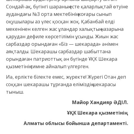
Сондай-ақ, бүгінгі шараның есте қаларлықтай өтуіне
аудандағы №3 орта мектебінің жоғары сынып
оқушылары аз үлес қосқан жоқ. Қабанбай елді
мекенінен келген жас ұландар халықтың назарына
қарудан дефиле көрсетілімін ұсынды. Жиын жас
сарбаздар орындаған «Біз — шекарада» әнімен
аяқталды. Шекарашы сарбаздар шабыттана
орындаған патриоттық ән бүгінде ҰҚК Шекара
қызметінің гимне айналып үлгерген.
Иә, ерлікте білекте емес, жүректе! Жүрегі Отан деп
соққан шекарашы тұрғанда еліміздің шекарасы
тыныш.
Майор Хандияр ӘДІЛ.
ҰҚК Шекара қызметінің
Алматы облысы бойынша департаменті.