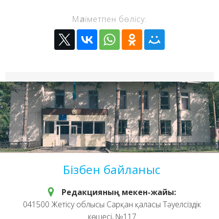
Мәліметпен бөлісу:
Бізбен байланыс
Редакцияның мекен-жайы:
041500 Жетісу облысы Сарқан қаласы Тәуелсіздік
көшесі, №117