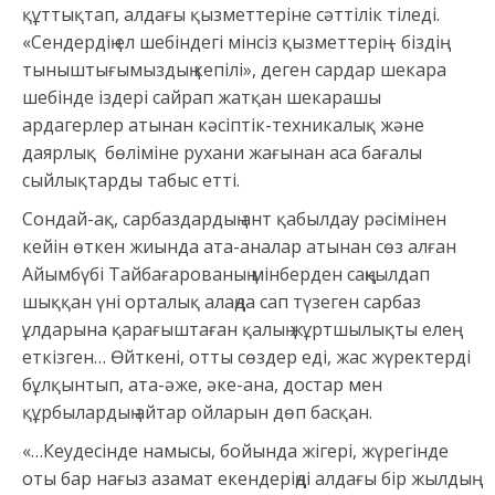
құттықтап, алдағы қызметтеріне сәттілік тіледі.
«Сендердің ел шебіндегі мінсіз қызметтерің – біздің
тыныштығымыздың кепілі», деген сардар шекара
шебінде іздері сайрап жатқан шекарашы
ардагерлер атынан кәсіптік-техникалық және
даярлық бөліміне рухани жағынан аса бағалы
сыйлықтарды табыс етті.
Сондай-ақ, сарбаздардың ант қабылдау рәсімінен
кейін өткен жиында ата-аналар атынан сөз алған
Айымбүбі Тайбағарованың мінберден саңқылдап
шыққан үні орталық алаңда сап түзеген сарбаз
ұлдарына қарағыштаған қалың жұртшылықты елең
еткізген… Өйткені, отты сөздер еді, жас жүректерді
бұлқынтып, ата-әже, әке-ана, достар мен
құрбылардың айтар ойларын дөп басқан.
«…Кеудесінде намысы, бойында жігері, жүрегінде
оты бар нағыз азамат екендеріңді алдағы бір жылдың