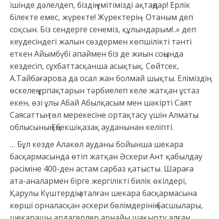
ішінде дәлелдеп, біздің үмітімізді ақтаңдар! Ерлік
білекте емес, жүректе! Жүректерің – Отаным деп
соқсын. Біз сендерге сенеміз, құлындарым!..» деп
кеудесіндегі жалын сөздермен көпшілікті тәнті
еткен Айымбүбі апаймен біз де жиын соңында
кездесіп, сұхбаттасқанша асықтық. Сөйтсек,
А.Тайбағарова да осал жан болмай шықты. Еліміздің
өскелең ұрпақтарын тәрбиелеп келе жатқан ұстаз
екен, өзі ұлы Абай Абылқасым мен шәкірті Саят
Саясаттың төл мерекесіне ортақтасу үшін Алматы
облысының Еңбекшіқазақ ауданынан келіпті.
… Бұл кезде Алакөл ауданы бойынша шекара
басқармасында өтіп жатқан Әскери Ант қабылдау
рәсіміне 400-ден астам сарбаз қатысты. Шараға
ата-аналармен бірге жергілікті билік өкілдері,
Қарулы Күштердің аталған шекара басқармасына
көрші орналасқан әскери бөлімдерінің басшылары,
шекарашы ардагерлер арнайы шақырту алған.