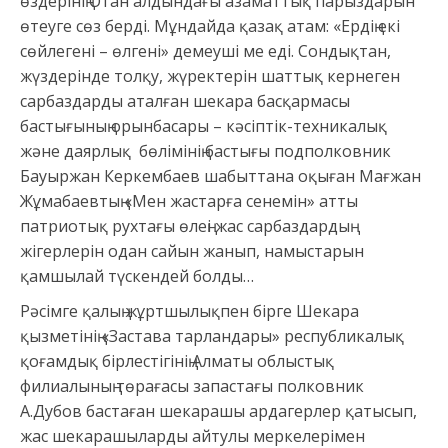
өздерінің Отан алдындағы азаматтық парыздарын
өтеуге сөз берді. Мұндайда қазақ атам: «Ердің екі
сөйлегені – өлгені» демеуші ме еді. Сондықтан,
жүздерінде толқу, жүректерін шаттық кернеген
сарбаздарды аталған шекара басқармасы
бастығының орынбасары – кәсіптік-техникалық
және даярлық бөлімінің бастығы подполковник
Бауыржан Керкембаев шабыттана оқыған Мағжан
Жұмабаевтың «Мен жастарға сенемін» атты
патриотық рухтағы өлеңі жас сарбаздардың
жігерлерін одан сайын жанып, намыстарын
қамшылай түскендей болды…
Рәсімге қалың жұртшылықпен бірге Шекара
қызметінің «Застава тарландары» республикалық
қоғамдық бірлестігінің Алматы облыстық
филиалының төрағасы запастағы полковник
А.Дубов бастаған шекарашы ардагерлер қатысып,
жас шекарашыларды айтулы меркелерімен