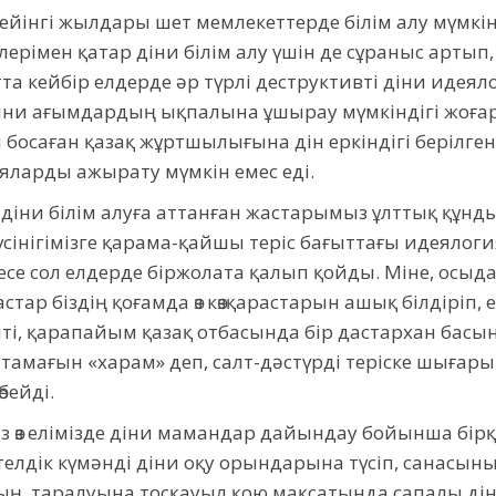
 кейінгі жылдары шет мемлекеттерде білім алу мүмкі
лерімен қатар діни білім алу үшін де сұраныс артып
та кейбір елдерде әр түрлі деструктивті діни идея
ни ағымдардың ықпалына ұшырау мүмкіндігі жоғары
босаған қазақ жұртшылығына дін еркіндігі берілген
ияларды ажырату мүмкін емес еді.
е діни білім алуға аттанған жастарымыз ұлттық құн
үсінігімізге қарама-қайшы теріс бағыттағы идеялоги
есе сол елдерде біржолата қалып қойды. Міне, осыда
астар біздің қоғамда өз көзқарастарын ашық білдіріп,
 Тіпті, қарапайым қазақ отбасында бір дастархан бас
амағын «харам» деп, салт-дәстүрді теріске шығарып
бейді.
 өз елімізде діни мамандар дайындау бойынша бір
елдік күмәнді діни оқу орындарына түсіп, санасы
дың таралуына тосқауыл қою мақсатында сапалы д