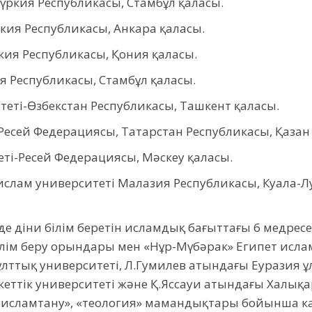
ркия Республикасы, Стамбұл қаласы.
кия Республикасы, Анкара қаласы.
кия Республикасы, Қония қаласы.
я Республикасы, Стамбұл қаласы.
еті-Өзбекстан Республикасы, Ташкент қаласы.
есей Федерациясы, Татарстан Республикасы, Қазан
ті-Ресей Федерациясы, Мәскеу қаласы.
слам университеті Малазия Республикасы, Куала-
ізде діни білім беретін исламдық бағыттағы 6 медрес
ілім беру орындары мен «Нұр-Мүбәрак» Египет ислам
ттық университеті, Л.Гумилев атындағы Еуразия ұлт
ттік университеті және Қ.Яссауи атындағы Халықар
 «исламтану», «теология» мамандықтары бойынша к