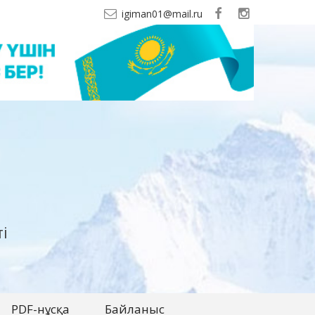
igiman01@mail.ru
і
PDF-нұсқа
Байланыс