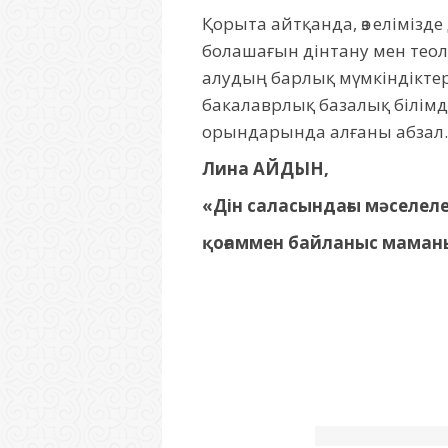
Қорыта айтқанда, өз елімізд
болашағын дінтану мен теоло
алудың барлық мүмкіндіктер
бакалаврлық базалық білімді
орындарында алғаны абзал
Лина АЙДЫН,
«Дін саласындағы мәселел
қоғаммен байланыс маман