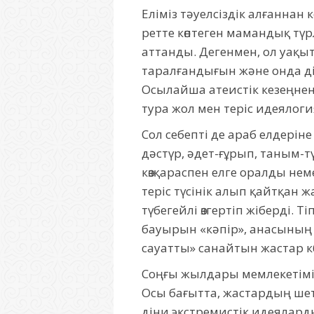
Еліміз тәуелсіздік алғаннан
ретте көптеген мамандық түр
аттанды. Дегенмен, ол уақыт
таралғандығын және онда ді
Осылайша атеистік кезеңнен 
тура жол мен теріс идеялог
Сол себепті де араб елдерін
дәстүр, әдет-ғұрып, таным-т
көзқараспен елге оралды нем
теріс түсінік алып қайтқан ж
түбегейлі өзгертіп жіберді.
бауырын «кәпір», анасының т
сауатты» санайтын жастар кө
Соңғы жылдары мемлекетіміз
Осы бағытта, жастардың шет
діни экстремистік идеялар