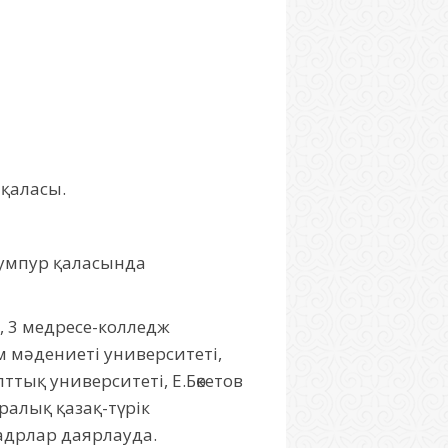
 қаласы.
Лумпур қаласында
е, 3 медресе-колледж
 мәдениеті университеті,
тық университеті, Е.Бөкетов
алық қазақ-түрік
адрлар даярлауда.