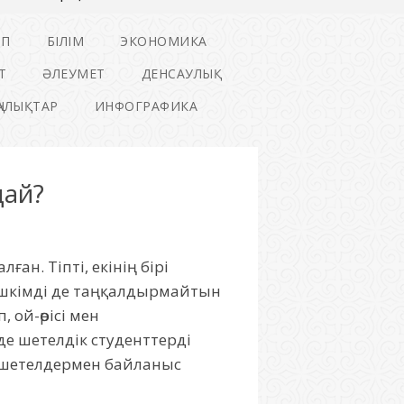
ІП
БІЛІМ
ЭКОНОМИКА
Т
ӘЛЕУМЕТ
ДЕНСАУЛЫҚ
ҢАЛЫҚТАР
ИНФОГРАФИКА
дай?
ған. Тіпті, екінің бірі
 ешкімді де таңқалдырмайтын
 ой-өрісі мен
де шетелдік студенттерді
н шетелдермен байланыс