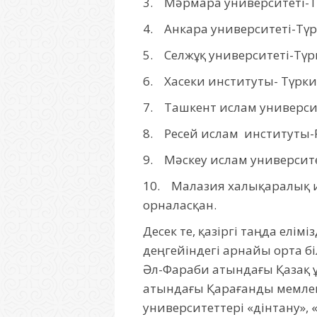
3. Мәрмара университеті-Тү
4. Анкара университеті-Түр
5. Селжұқ университеті-Түр
6. Хасеки институты- Түрки
7. Ташкент ислам университ
8. Ресей ислам институты-Р
9. Мәскеу ислам университе
10. Малазия халықаралық и
орналасқан.
Десек те, қазіргі таңда елім
деңгейіндегі арнайы орта б
Әл-Фараби атындағы Қазақ ұл
атындағы Қарағанды мемлеке
университеттері «дінтану»,