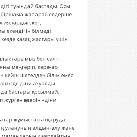
ндігі туындай бастады. Осы
, біршама жас араб елдеріне
логиялардың кең
 екендігін білмеді.
 кезде қазақ жастары үшін
дылықтарымыз бен салт-
яны меңгеріп, кереғар
н кейін шетелден білім емес
 елімізде діни ахуалды
ында бастары қосылмай,
 жүрген өздерін «діни
қатар жұмыстар атқаруда.
ның улануның алдын-алу және
ін мамандарын даярлайтын