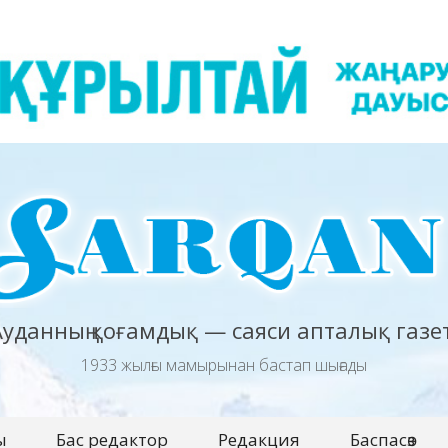
Ауданның қоғамдық — саяси апталық газет
1933 жылғы мамырынан бастап шығады
ы
Бас редактор
Редакция
Баспасөз