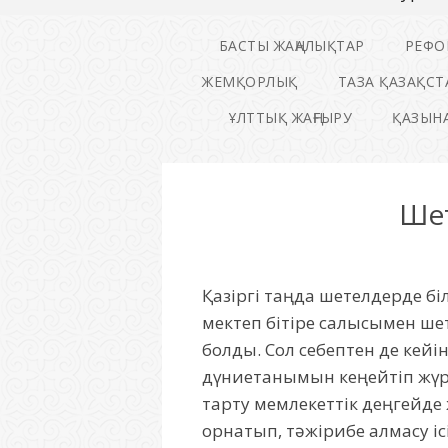
БАСТЫ ЖАҢАЛЫҚТАР
РЕФО
ЖЕМҚОРЛЫҚ
ТАЗА ҚАЗАҚСТ
ҰЛТТЫҚ ЖАҢҒЫРУ
ҚАЗЫНА
Шет
Қазіргі таңда шетелдерде бі
мектеп бітіре салысымен ше
болды. Сол себептен де кейін
дүниетанымын кеңейтіп жүрг
тарту мемлекеттік деңгейде
орнатып, тәжірибе алмасу іс