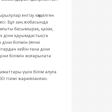
рылулар енгізу көзделген
есі. Бұл заң жобасында
бағыты басымырақ, қазақ
ік діни қауымдастықта
діни білімін (яғни
тардан кейін ғана діни
діни білімін жоғарылата
заматтары үшін білім алуға
О тізімі жарияланған.