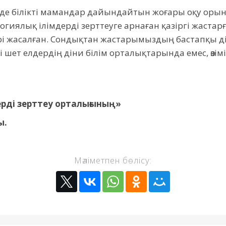
е де білікті мамандар дайындайтын жоғары оқу орын
гиялық ілімдерді зерттеуге арнаған қазіргі жастарға
і жасалған. Сондықтан жастарымыздың бастапқы дін
 шет елдердің діни білім орталықтарында емес, өзім
.
ерді зерттеу орталығының»
ы.
Мәліметпен бөлісу: