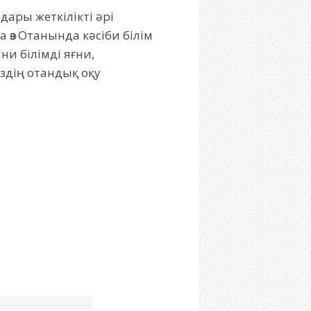
дары жеткілікті әрі
 өз Отанында кәсіби білім
и білімді яғни,
іздің отандық оқу