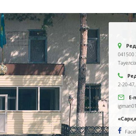
Ред
041500 
Тәуелсі
Ре
2-20-47
E-
igiman0
«Сарқа
Face