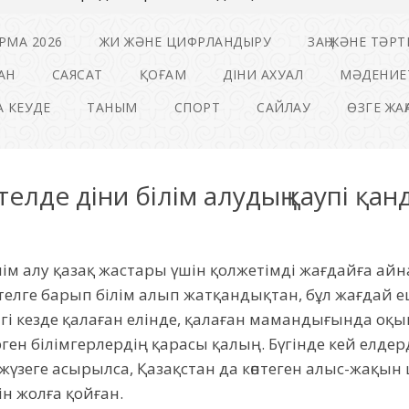
РМА 2026
ЖИ ЖӘНЕ ЦИФРЛАНДЫРУ
ЗАҢ ЖӘНЕ ТӘРТ
АН
САЯСАТ
ҚОҒАМ
ДІНИ АХУАЛ
МӘДЕНИЕ
 КЕУДЕ
ТАНЫМ
СПОРТ
САЙЛАУ
ӨЗГЕ ЖА
елде діни білім алудың қаупі қан
лім алу қазақ жастары үшін қолжетімді
жағдайға айнал
телге барып білім алып жатқандықтан, бұл жағдай
гі кезде қалаған елінде, қалаған мамандығында оқып,
ен білімгерлердің қарасы қалың. Бүгінде кей елдер
 жүзеге асырылса, Қазақстан да көптеген алыс-жақы
ін жолға қойған.