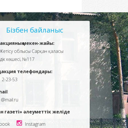
Бізбен байланыс
акцияның мекен-жайы:
Жетісу облысы Сарқан қаласы
здік көшесі, №117
дакция телефондары:
, 2-23-53
mail
:
1@mail.ru
н газеті» әлеуметтік желіде
book
Instagram