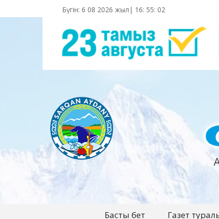
Бүгін: 6 08 2026 жыл|
16
:
55
:
03
Басты бет
Газет турал