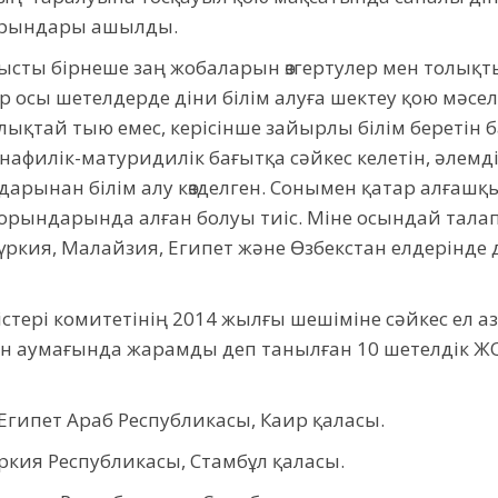
 орындары ашылды.
ысты бірнеше заң жобаларын өзгертулер мен толықты
ір осы шетелдерде діни білім алуға шектеу қою мәсел
олықтай тыю емес, керісінше зайырлы білім беретін 
афилік-матуридилік бағытқа сәйкес келетін, әлемд
рынан білім алу көзделген. Сонымен қатар алғашқы 
 орындарында алған болуы тиіс. Міне осындай талап
 Түркия, Малайзия, Египет және Өзбекстан елдерінде 
 істері комитетінің 2014 жылғы шешіміне сәйкес ел а
н аумағында жарамды деп танылған 10 шетелдік ЖО
Египет Араб Республикасы, Каир қаласы.
ркия Республикасы, Стамбұл қаласы.