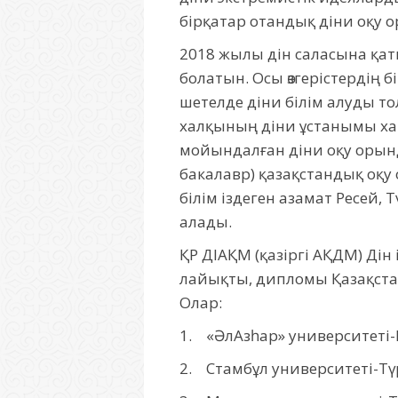
бірқатар отандық діни оқу
2018 жылы дін саласына қат
болатын. Осы өзгерістердің б
шетелде діни білім алуды т
халқының діни ұстанымы хан
мойындалған діни оқу орында
бакалавр) қазақстандық оқу
білім іздеген азамат Ресей,
алады.
ҚР ДІАҚМ (қазіргі АҚДМ) Дін
лайықты, дипломы Қазақста
Олар:
1. «ӘлАзһар» университеті-
2. Стамбұл университеті-Тү