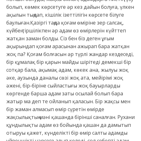
болып, көмек көрсетуге әр кез дайын болуға, үлкен
ақылын тыңдап, кішілік ізеттілігін көрсете білуге
баулыған.Қазіргі таңда қоғам өміріне зер салсақ,
күйбең тіршілікпен әр адам өз өмірлерін күйттеп
жатқан заман болды. Сіз бен біз деген ұғым
ақырындап қоғам арасынан ажырап бара жатқан
жоқ па? Қоғам болғасын әр түрлі жандар кездеседі,
бір құмалақ бір қарын майды шірітеді демекші бір
сотқар бала, ақымақ адам, көкек ана, жылуы жоқ
әке, аузында даналы сөзі жоқ ата, мейірімі жоқ
әжені, бір-біріне сыйластығы жоқ бауырларды
көргенде барша адам заты осылай болып бара
жатыр ма деп те ойланып қаласын. Бір жақсы мен
бір жаман алмасып өмір сүретін өмірде
жақсылықтың мәні қашанда бірінші саналған. Рухани
құндылықты адам өз бойында қашан да дамытып
отыруы қажет, күнделікті бір өмір салты адамды
үйреншікті нәрсеге алып келеді, сол себепті адам