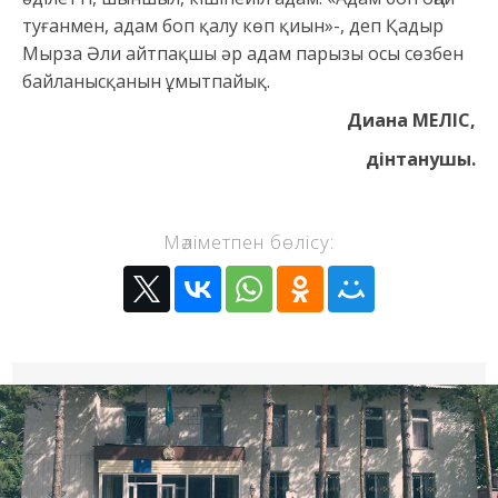
туғанмен, адам боп қалу көп қиын»-, деп Қадыр
Мырза Әли айтпақшы әр адам парызы осы сөзбен
байланысқанын ұмытпайық.
Диана МЕЛІС,
дінтанушы.
Мәліметпен бөлісу: