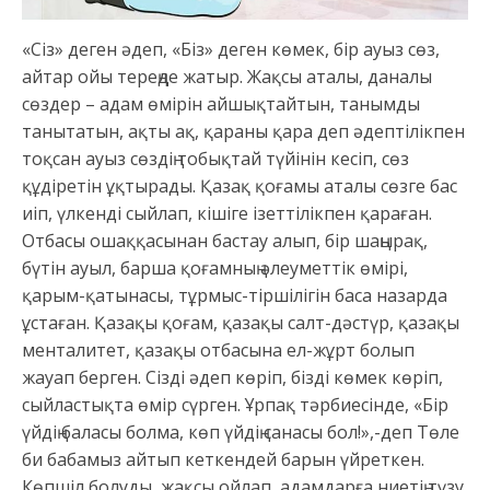
«Сіз» деген әдеп, «Біз» деген көмек, бір ауыз сөз,
айтар ойы тереңде жатыр. Жақсы аталы, даналы
сөздер – адам өмірін айшықтайтын, танымды
танытатын, ақты ақ, қараны қара деп әдептілікпен
тоқсан ауыз сөздің тобықтай түйінін кесіп, сөз
құдіретін ұқтырады. Қазақ қоғамы аталы сөзге бас
иіп, үлкенді сыйлап, кішіге ізеттілікпен қараған.
Отбасы ошаққасынан бастау алып, бір шаңырақ,
бүтін ауыл, барша қоғамның әлеуметтік өмірі,
қарым-қатынасы, тұрмыс-тіршілігін баса назарда
ұстаған. Қазақы қоғам, қазақы салт-дәстүр, қазақы
менталитет, қазақы отбасына ел-жұрт болып
жауап берген. Сізді әдеп көріп, бізді көмек көріп,
сыйластықта өмір сүрген. Ұрпақ тәрбиесінде, «Бір
үйдің баласы болма, көп үйдің санасы бол!»,-деп Төле
би бабамыз айтып кеткендей барын үйреткен.
Көпшіл болуды, жақсы ойлап, адамдарға ниетің түзу