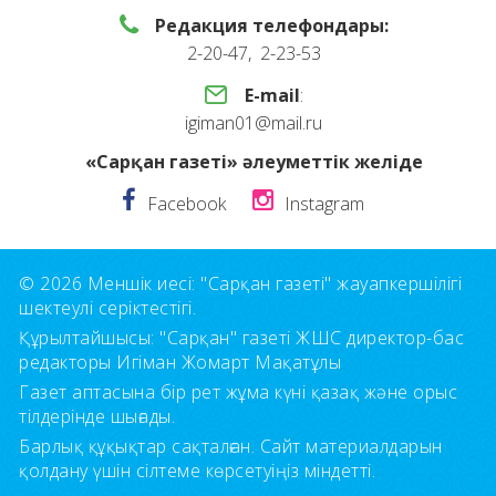
Редакция телефондары:
2-20-47, 2-23-53
E-mail
:
igiman01@mail.ru
«Сарқан газеті» әлеуметтік желіде
Facebook
Instagram
© 2026 Меншік иесі: "Сарқан газеті" жауапкершілігі
шектеулі серіктестігі.
Құрылтайшысы: "Сарқан" газеті ЖШС директор-бас
редакторы Игіман Жомарт Мақатұлы
Газет аптасына бір рет жұма күні қазақ және орыс
тілдерінде шығады.
Барлық құқықтар сақталған. Сайт материалдарын
қолдану үшін сілтеме көрсетуіңіз міндетті.