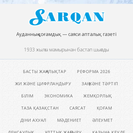
Ауданның қоғамдық — саяси апталық газеті
1933 жылғы мамырынан бастап шығады
БАСТЫ ЖАҢАЛЫҚТАР
РЕФОРМА 2026
ЖИ ЖӘНЕ ЦИФРЛАНДЫРУ
ЗАҢ ЖӘНЕ ТӘРТІП
БІЛІМ
ЭКОНОМИКА
ЖЕМҚОРЛЫҚ
ТАЗА ҚАЗАҚСТАН
САЯСАТ
ҚОҒАМ
ДІНИ АХУАЛ
МӘДЕНИЕТ
ӘЛЕУМЕТ
ДЕНСАУЛЫҚ
ҰЛТТЫҚ ЖАҢҒЫРУ
ҚАЗЫНА КЕУДЕ