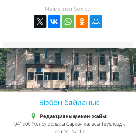
Мәліметпен бөлісу:
Бізбен байланыс
Редакцияның мекен-жайы:
041500 Жетісу облысы Сарқан қаласы Тәуелсіздік
көшесі, №117