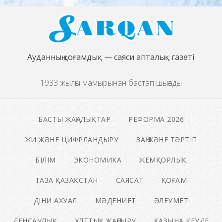
Ауданның қоғамдық — саяси апталық газеті
1933 жылғы мамырынан бастап шығады
БАСТЫ ЖАҢАЛЫҚТАР
РЕФОРМА 2026
ЖИ ЖӘНЕ ЦИФРЛАНДЫРУ
ЗАҢ ЖӘНЕ ТӘРТІП
БІЛІМ
ЭКОНОМИКА
ЖЕМҚОРЛЫҚ
ТАЗА ҚАЗАҚСТАН
САЯСАТ
ҚОҒАМ
ДІНИ АХУАЛ
МӘДЕНИЕТ
ӘЛЕУМЕТ
ДЕНСАУЛЫҚ
ҰЛТТЫҚ ЖАҢҒЫРУ
ҚАЗЫНА КЕУДЕ