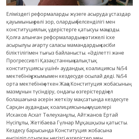
Еліміздегі реформаларды жүзеге асыруда ұстаздар
қауымының рөлі зор, олардың белсенділігі мен
конституциялық үдерістерге қатысуы маңызды.
Қолға алынған реформалардың нәтижелі іске
асырылуы ағарту саласы мамандардың кәсіби
біліктілігімен тығыз байланысты. «Әділетті және
Прогрессивті Қазақстанның халықтық
конституциясы үшін!» аудандық коалициясы №54
мектебінің ұжымымен кездесуде осылай деді. №54
орта мектебінің өткен Жаңа Конституция жобасының
мазмұнын түсіндіру, ондағы өзгерістердің ел
болашағына әсерін жеткізу мақсатында кездесуге
Сарқан аудандық коалициясының мүшелері
Искаков Асхат Төлеуханұлы, Айтжанов Ертай
Нүсіпұлы, Жетібаева Гүлнар Мұқашқызы қатысты.
Кездесу барысында Конституция жобасына
енгізіліп отырған негізгі өзгерістер мен