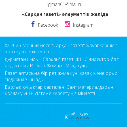
igiman01@mail.ru
«Сарқан газеті» әлеуметтік желіде
Facebook
Instagram
© 2026 Меншік иесі: "Сарқан газеті" жауапкершілігі
шектеулі серіктестігі.
Құрылтайшысы: "Сарқан" газеті ЖШС директор-бас
редакторы Игіман Жомарт Мақатұлы
Газет аптасына бір рет жұма күні қазақ және орыс
тілдерінде шығады.
Барлық құқықтар сақталған. Сайт материалдарын
қолдану үшін сілтеме көрсетуіңіз міндетті.
сайт құру
K
assymov