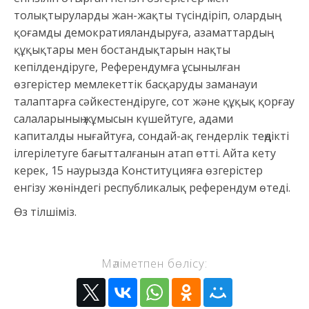
толықтыруларды жан-жақты түсіндіріп, олардың
қоғамды демократияландыруға, азаматтардың
құқықтары мен бостандықтарын нақты
кепілдендіруге, Референдумға ұсынылған
өзгерістер мемлекеттік басқаруды заманауи
талаптарға сәйкестендіруге, сот және құқық қорғау
салаларының жұмысын күшейтуге, адами
капиталды нығайтуға, сондай-ақ гендерлік теңдікті
ілгерілетуге бағытталғанын атап өтті. Айта кету
керек, 15 наурызда Конституцияға өзгерістер
енгізу жөніндегі республикалық референдум өтеді.
Өз тілшіміз.
Мәліметпен бөлісу: