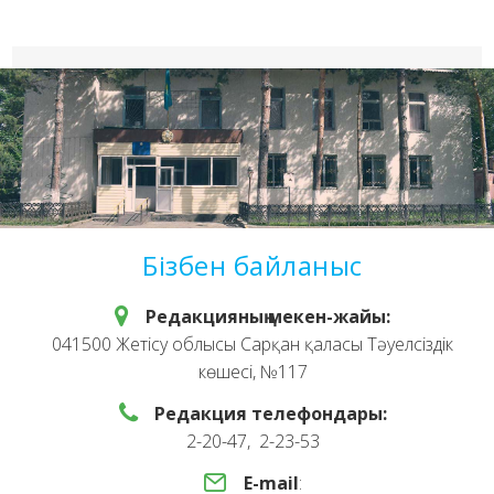
Бізбен байланыс
Редакцияның мекен-жайы:
041500 Жетісу облысы Сарқан қаласы Тәуелсіздік
көшесі, №117
Редакция телефондары:
2-20-47, 2-23-53
E-mail
: