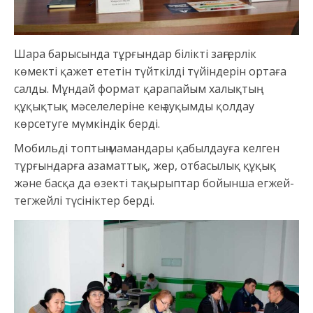
Шара барысында тұрғындар білікті заңгерлік
көмекті қажет ететін түйткілді түйіндерін ортаға
салды. Мұндай формат қарапайым халықтың
құқықтық мәселелеріне кең ауқымды қолдау
көрсетуге мүмкіндік берді.
Мобильді топтың мамандары қабылдауға келген
тұрғындарға азаматтық, жер, отбасылық құқық
және басқа да өзекті тақырыптар бойынша егжей-
тегжейлі түсініктер берді.