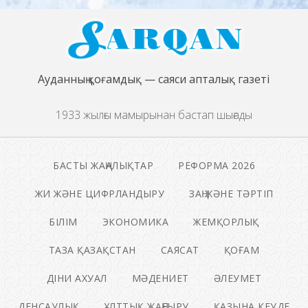
Ауданның қоғамдық — саяси апталық газеті
1933 жылғы мамырынан бастап шығады
БАСТЫ ЖАҢАЛЫҚТАР
РЕФОРМА 2026
ЖИ ЖӘНЕ ЦИФРЛАНДЫРУ
ЗАҢ ЖӘНЕ ТӘРТІП
БІЛІМ
ЭКОНОМИКА
ЖЕМҚОРЛЫҚ
ТАЗА ҚАЗАҚСТАН
САЯСАТ
ҚОҒАМ
ДІНИ АХУАЛ
МӘДЕНИЕТ
ӘЛЕУМЕТ
ДЕНСАУЛЫҚ
ҰЛТТЫҚ ЖАҢҒЫРУ
ҚАЗЫНА КЕУДЕ