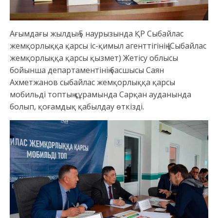
Ағымдағы жылдың 5 наурызында ҚР Сыбайлас
жемқорлыққа қарсы іс-қимыл агенттігінің (Сыбайлас
жемқорлыққа қарсы қызмет) Жетісу облысы
бойынша департаментінің басшысы Саян
Ахметжанов сыбайлас жемқорлыққа қарсы
мобильді топтың құрамында Сарқан ауданында
болып, қоғамдық қабылдау өткізді.