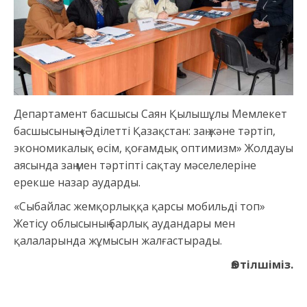
Департамент басшысы Саян Қылышұлы Мемлекет
басшысының «Әділетті Қазақстан: заң және тәртіп,
экономикалық өсім, қоғамдық оптимизм» Жолдауы
аясында заң мен тәртіпті сақтау мәселелеріне
ерекше назар аударды.
«Сыбайлас жемқорлыққа қарсы мобильді топ»
Жетісу облысының барлық аудандары мен
қалаларында жұмысын жалғастырады.
Өз тілшіміз.