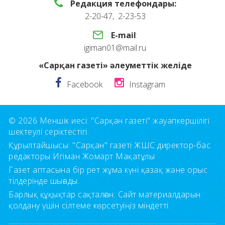
Редакция телефондары:
2-20-47, 2-23-53
E-mail
:
igiman01@mail.ru
«Сарқан газеті» әлеуметтік желіде
Facebook
Instagram
© 2026 Меншік иесі: "Сарқан газеті" жауапкершілігі
шектеулі серіктестігі.
Құрылтайшысы: "Сарқан" газеті ЖШС директор-бас
редакторы Игіман Жомарт Мақатұлы
Газет аптасына бір рет жұма күні қазақ және орыс
тілдерінде шығады.
Барлық құқықтар сақталған. Сайт материалдарын
қолдану үшін сілтеме көрсетуіңіз міндетті.