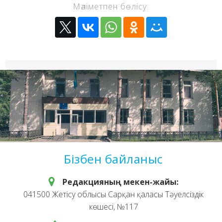
Мәліметпен бөлісу:
Бізбен байланыс
Редакцияның мекен-жайы:
041500 Жетісу облысы Сарқан қаласы Тәуелсіздік
көшесі, №117