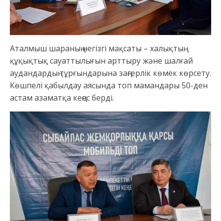
Аталмыш шараның негізгі мақсаты – халықтың
құқықтық сауаттылығын арттыру және шалғай
аудандардың тұрғындарына заңгерлік көмек көрсету.
Көшпелі қабылдау аясында топ мамандары 50-ден
астам азаматқа кеңес берді.