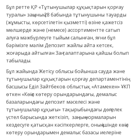
Бұл ретте ҚР «Тұтынушылар құқықтарын қорғау
туралы» заңының 28 бабында тұтынушыны тауарды
(жұмысты, көрсетілетін қызметті) өзіне қажетсіз
мөлшерде және (немесе) ассортиментте сатып
алуға мәжбүрлеуге тыйым салынған, яғни бұл
бәрімізге мәлім Депозит жайлы айта кетсек,
жоғарыда айтылған Заң талаптарына қайшы болып
табылады.
Бұл жайында Жетісу облысы бойынша сауда және
тұтынушылар құқықтарын қорғау департаментінің
басшысы Еділ Зайтбеков облыстық «Атамекен» ҰКП
өткен «Көңіл көтеру орындарындағы, демалыс
базаларындағы депозит мәселесі және
тұтынушылар құқығы» тақырыбындағы дөңгелек
үстел барысында жеткізіп, заңның нормаларын
кездесуге қатысқан кәсіпкерлерге, оның ішінде көңіл
көтеру орындарымен демалыс базасы иелеріне