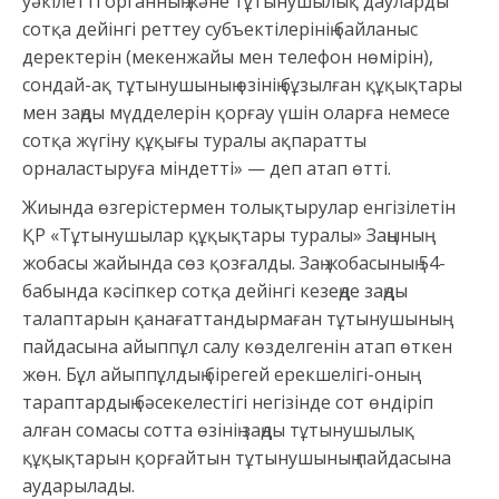
уәкілетті органның және тұтынушылық дауларды
сотқа дейінгі реттеу субъектілерінің байланыс
деректерін (мекенжайы мен телефон нөмірін),
сондай-ақ тұтынушының өзінің бұзылған құқықтары
мен заңды мүдделерін қорғау үшін оларға немесе
сотқа жүгіну құқығы туралы ақпаратты
орналастыруға міндетті» — деп атап өтті.
Жиында өзгерістермен толықтырулар енгізілетін
ҚР «Тұтынушылар құқықтары туралы» Заңының
жобасы жайында сөз қозғалды. Заң жобасының 54-
бабында кәсіпкер сотқа дейінгі кезеңде заңды
талаптарын қанағаттандырмаған тұтынушының
пайдасына айыппұл салу көзделгенін атап өткен
жөн. Бұл айыппұлдың бірегей ерекшелігі-оның
тараптардың бәсекелестігі негізінде сот өндіріп
алған сомасы сотта өзінің заңды тұтынушылық
құқықтарын қорғайтын тұтынушының пайдасына
аударылады.