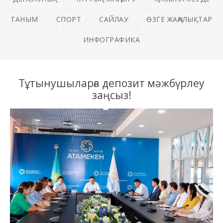
ТАНЫМ
СПОРТ
САЙЛАУ
ӨЗГЕ ЖАҢАЛЫҚТАР
ИНФОГРАФИКА
Тұтынушыларға депозит мәжбүрлеу
заңсыз!