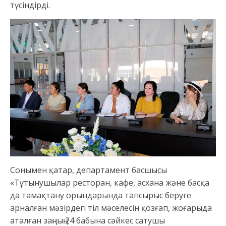
түсіндірді.
Сонымен қатар, департамент басшысы
«Тұтынушылар ресторан, кафе, асхана және басқа
да тамақтану орындарында тапсырыс беруге
арналған мәзірдегі тіл мәселесін қозғап, жоғарыда
аталған заңның 24 бабына сәйкес сатушы