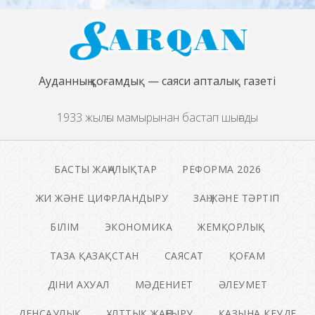
Ауданның қоғамдық — саяси апталық газеті
1933 жылғы мамырынан бастап шығады
БАСТЫ ЖАҢАЛЫҚТАР
РЕФОРМА 2026
ЖИ ЖӘНЕ ЦИФРЛАНДЫРУ
ЗАҢ ЖӘНЕ ТӘРТІП
БІЛІМ
ЭКОНОМИКА
ЖЕМҚОРЛЫҚ
ТАЗА ҚАЗАҚСТАН
САЯСАТ
ҚОҒАМ
ДІНИ АХУАЛ
МӘДЕНИЕТ
ӘЛЕУМЕТ
ДЕНСАУЛЫҚ
ҰЛТТЫҚ ЖАҢҒЫРУ
ҚАЗЫНА КЕУДЕ