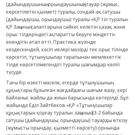
(дайындаушының, орындаушының) тауар (жұмыс,
көрсетілетін қызмет) туралы, сондай-ақ сатушы
(дайындаушы, орындаушы) туралы «ҚР тіл туралы»
ҚР Заңының талаптарына сәйкес келетін қазақ және
орыс тілдеріндегі ақпаратты беруге міндетті»
екендігін атап өтті. Практика жүзінде
кездескендей, кәсіп иелері мәзірді тек орыс тілінде
көрсетіп, тұтынушылар тарапынан мемлекеттік
тілде көрсетілмегендігі туралы шағымдар келіп
түсуде.
Тағы бір өзекті мәселе, егерде тұтынушының
құқықтары бұзылған жағдайдағы шағым жазу, кері
байланыс жайлы да жиын барысында көтерілді. Бұл
жайында Еділ Зайтбеков «ҚР «Тұтынушылар
құқықтарын қорғау туралы» заңының 33-2 бабында
сатушы (дайындаушы, орындаушы) тауарды өткізу
(жұмысты орындау, қызметті көрсету) орнында