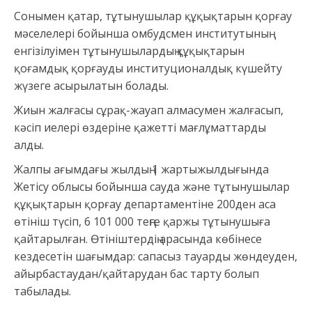
Сонымен қатар, тұтынушылар құқықтарын қорғау
мәселелері бойынша омбудсмен институтының
енгізілуімен тұтынушылардың құқықтарын
қоғамдық қорғауды институционалдық күшейту
жүзеге асырылатын болады.
Жиын жалғасы сұрақ-жауап алмасумен жалғасып,
кәсіп иелері өздеріне қажетті мағлұматтарды
алды.
Жалпы ағымдағы жылдың 1 жартыжылдығында
Жетісу облысы бойынша сауда және тұтынушылар
құқықтарын қорғау департаментіне 200ден аса
өтініш түсіп, 6 101 000 теңге қаржы тұтынушыға
қайтарылған. Өтініштердің арасында көбінесе
кездесетін шағымдар: сапасыз тауарды жөндеуден,
айырбастаудан/қайтарудан бас тарту болып
табылады.