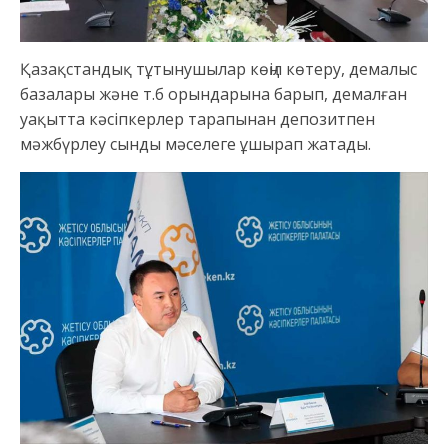
Қазақстандық тұтынушылар көңіл көтеру, демалыс
базалары және т.б орындарына барып, демалған
уақытта кәсіпкерлер тарапынан депозитпен
мәжбүрлеу сынды мәселеге ұшырап жатады.