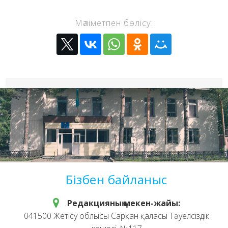
Мәліметпен бөлісу:
Бізбен байланыс
Редакцияның мекен-жайы:
041500 Жетісу облысы Сарқан қаласы Тәуелсіздік