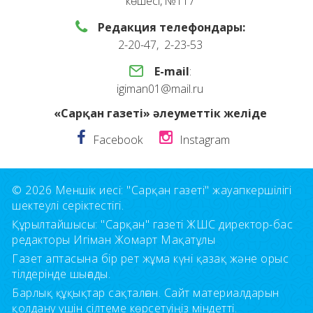
көшесі, №117
Редакция телефондары:
2-20-47, 2-23-53
E-mail
:
igiman01@mail.ru
«Сарқан газеті» әлеуметтік желіде
Facebook
Instagram
© 2026 Меншік иесі: "Сарқан газеті" жауапкершілігі
шектеулі серіктестігі.
Құрылтайшысы: "Сарқан" газеті ЖШС директор-бас
редакторы Игіман Жомарт Мақатұлы
Газет аптасына бір рет жұма күні қазақ және орыс
тілдерінде шығады.
Барлық құқықтар сақталған. Сайт материалдарын
қолдану үшін сілтеме көрсетуіңіз міндетті.