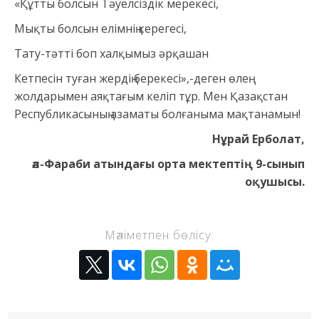
«Құтты болсын Тәуелсіздік мерекесі,
Мықты болсын елімнің керегесі,
Тату-тәтті боп халқымыз әрқашан
Кетпесін туған жердің берекесі»,-деген өлең
жолдарымен аяқтағым келіп тұр. Мен Қазақстан
Республикасының азаматы болғаныма мақтанамын!
Нұрай Ерболат,
әл-Фараби атындағы орта мектептің 9-сынып
оқушысы.
Мәліметпен бөлісу: