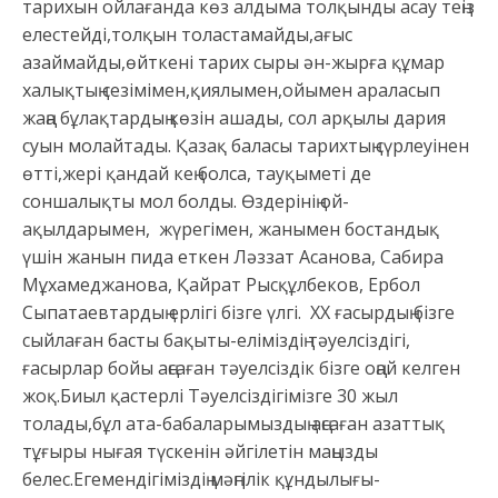
тарихын ойлағанда көз алдыма толқынды асау теңіз
елестейді,толқын толастамайды,ағыс
азаймайды,өйткені тарих сыры ән-жырға құмар
халықтың сезімімен,қиялымен,ойымен араласып
жаңа бұлақтардың көзін ашады, сол арқылы дария
суын молайтады. Қазақ баласы тарихтың сүрлеуінен
өтті,жері қандай кең болса, тауқыметі де
соншалықты мол болды. Өздерінің ой-
ақылдарымен, жүрегімен, жанымен бостандық
үшін жанын пида еткен Ләззат Асанова, Сабира
Мұхамеджанова, Қайрат Рысқұлбеков, Ербол
Сыпатаевтардың ерлігі бізге үлгі. XX ғасырдың бізге
сыйлаған басты бақыты-еліміздің тәуелсіздігі,
ғасырлар бойы аңсаған тәуелсіздік бізге оңай келген
жоқ.Биыл қастерлі Тәуелсіздігімізге 30 жыл
толады,бұл ата-бабаларымыздың аңсаған азаттық
тұғыры нығая түскенін әйгілетін маңызды
белес.Егемендігіміздің мәңгілік құндылығы-