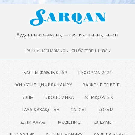
Ауданның қоғамдық — саяси апталық газеті
1933 жылғы мамырынан бастап шығады
БАСТЫ ЖАҢАЛЫҚТАР
РЕФОРМА 2026
ЖИ ЖӘНЕ ЦИФРЛАНДЫРУ
ЗАҢ ЖӘНЕ ТӘРТІП
БІЛІМ
ЭКОНОМИКА
ЖЕМҚОРЛЫҚ
ТАЗА ҚАЗАҚСТАН
САЯСАТ
ҚОҒАМ
ДІНИ АХУАЛ
МӘДЕНИЕТ
ӘЛЕУМЕТ
ДЕНСАУЛЫҚ
ҰЛТТЫҚ ЖАҢҒЫРУ
ҚАЗЫНА КЕУДЕ