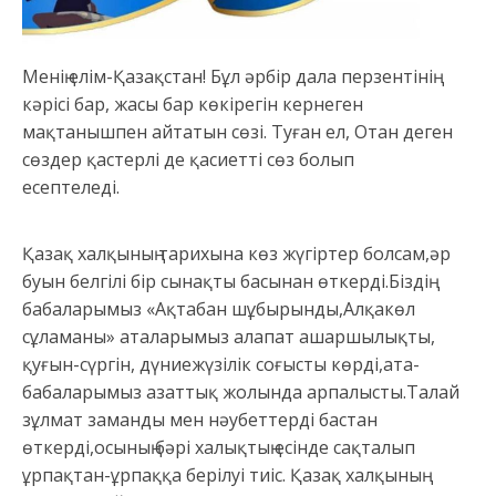
Менің елім-Қазақстан! Бұл әрбір дала перзентінің
кәрісі бар, жасы бар көкірегін кернеген
мақтанышпен айтатын сөзі. Туған ел, Отан деген
сөздер қастерлі де қасиетті сөз болып
есептеледі.
Қазақ халқының тарихына көз жүгіртер болсам,әр
буын белгілі бір сынақты басынан өткерді.Біздің
бабаларымыз «Ақтабан шұбырынды,Алқакөл
сұламаны» аталарымыз алапат ашаршылықты,
қуғын-сүргін, дүниежүзілік соғысты көрді,ата-
бабаларымыз азаттық жолында арпалысты.Талай
зұлмат заманды мен нәубеттерді бастан
өткерді,осының бәрі халықтың есінде сақталып
ұрпақтан-ұрпаққа берілуі тиіс. Қазақ халқының