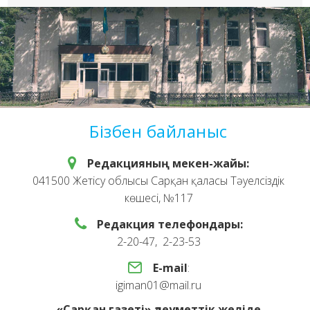
Бізбен байланыс
Редакцияның мекен-жайы:
041500 Жетісу облысы Сарқан қаласы Тәуелсіздік
көшесі, №117
Редакция телефондары:
2-20-47, 2-23-53
E-mail
:
igiman01@mail.ru
«Сарқан газеті» әлеуметтік желіде