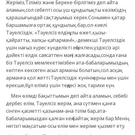
Жеріміз,Тіліміз және Береке-бірлігіміз деп айта
аламын,сол себепті осы үш құндылықты көзіміздің
қарашығындай сақтауымыз керек.Сонымен қатар
баршамызға ортақ құндылық бар,ол-киелі
Тәуелсіздік. «Тәуелсіз елдің-ұлы өжет,қызы-
қайратты, халқы-қаһарман!»,-демекші Тәуелсіздік
үшін нағыз күрес күнделікті еңбекпен,үздіксіз әрі
дәйекті елдік саясатпен мәңгі жалғасады,сонда ғана
біз Тәуелсіз мемлекетімізбен ата-бабаларымыздың
көптен көксеген асыл арманы болатын,сол асқақ
арманға қол жетті.Тәуелсіздік күнінің орны мен үшін
ерекше,бұл еліміз үшін теңдесі жоқ тарихи күн.
Мен өзімді бақыттымын деп айта аламын, себебі
дербес елім, Тәуелсіз жерім, ана сүтімен қанға
сінген қасиетті қазынам-ана тілім бар,ата-
бабаларымыздан қалған кең байтақ жерім бар.Менің
негізгі мақсатым-осы елім мен жеріме қызмет ету.