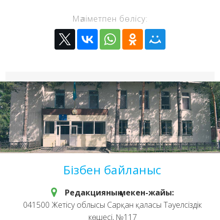
Мәліметпен бөлісу:
Бізбен байланыс
Редакцияның мекен-жайы:
041500 Жетісу облысы Сарқан қаласы Тәуелсіздік
көшесі, №117