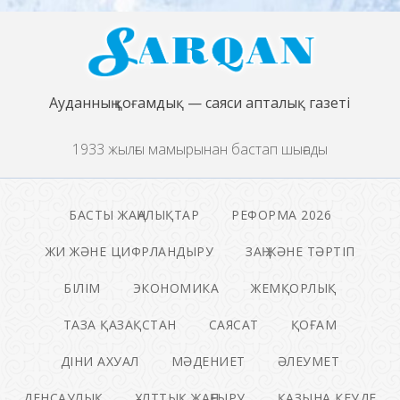
Ауданның қоғамдық — саяси апталық газеті
1933 жылғы мамырынан бастап шығады
БАСТЫ ЖАҢАЛЫҚТАР
РЕФОРМА 2026
ЖИ ЖӘНЕ ЦИФРЛАНДЫРУ
ЗАҢ ЖӘНЕ ТӘРТІП
БІЛІМ
ЭКОНОМИКА
ЖЕМҚОРЛЫҚ
ТАЗА ҚАЗАҚСТАН
САЯСАТ
ҚОҒАМ
ДІНИ АХУАЛ
МӘДЕНИЕТ
ӘЛЕУМЕТ
ДЕНСАУЛЫҚ
ҰЛТТЫҚ ЖАҢҒЫРУ
ҚАЗЫНА КЕУДЕ