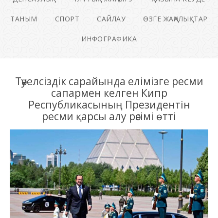
ТАНЫМ
СПОРТ
САЙЛАУ
ӨЗГЕ ЖАҢАЛЫҚТАР
ИНФОГРАФИКА
Тәуелсіздік сарайында елімізге ресми
сапармен келген Кипр
Республикасының Президентін
ресми қарсы алу рәсімі өтті