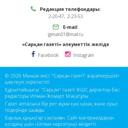
Редакция телефондары:
2-20-47, 2-23-53
E-mail
:
igiman01@mail.ru
«Сарқан газеті» әлеуметтік желіде
Facebook
Instagram
© 2026 Меншік иесі: "Сарқан газеті" жауапкершілігі
шектеулі серіктестігі.
Құрылтайшысы: "Сарқан" газеті ЖШС директор-бас
редакторы Игіман Жомарт Мақатұлы
Газет аптасына бір рет жұма күні қазақ және орыс
тілдерінде шығады.
Барлық құқықтар сақталған. Сайт материалдарын
қолдану үшін сілтеме көрсетуіңіз міндетті.