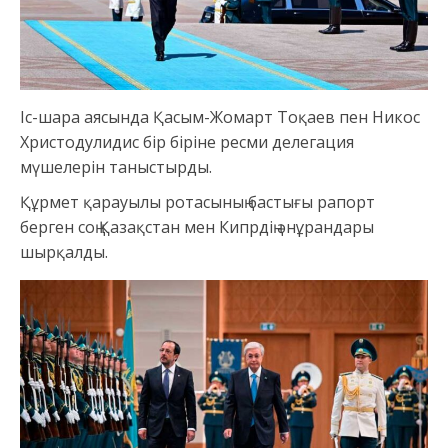
Іс-шара аясында Қасым-Жомарт Тоқаев пен Никос
Христодулидис бір біріне ресми делегация
мүшелерін таныстырды.
Құрмет қарауылы ротасының бастығы рапорт
берген соң Қазақстан мен Кипрдің әнұрандары
шырқалды.