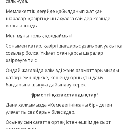
салынуда.
Мемлекеттік деңгейде қабылданып жатқан
шаралар қазіргі қиын ахуалға сай дер кезінде
қолға алынды.
Мен мұны толық қолдаймын!
Сонымен қатар, қазіргі дағдарыс ұзағырақ уақытқа
созылар болса, Үкімет оған қарсы шаралар
әзірлеуге тиіс.
Ондай жағдайда елімізді және азаматтарымызды
қатаң үнемшілдікке, кешенді орнықты даму
бағдарына шығуға дайындау керек.
Құрметті қазақстандықтар!
Дана халқымызда «Кемедегінің жаны бір» деген
ұлағатты сөз барын білесіздер.
Осынау сын сағатта ортақ істен ешкім де сырт