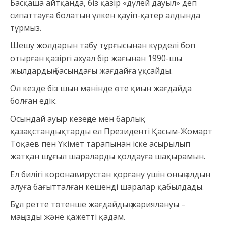
Басқаша айтқанда, біз қазір «дүлей дауыл» деп
сипаттауға болатын үлкен қауіп-қатер алдында
тұрмыз.
Шешу жолдарын табу тұрғысынан күрделі боп
отырған қазіргі ахуал бір жағынан 1990-шы
жылдардың басындағы жағдайға ұқсайды.
Ол кезде біз шын мәнінде өте қиын жағдайда
болған едік.
Осындай ауыр кезеңде мен барлық
қазақстандықтарды ел Президенті Қасым-Жомарт
Тоқаев пен Үкімет тарапынан іске асырылып
жатқан шұғыл шараларды қолдауға шақырамын.
Ел билігі коронавирустан қорғану үшін оның алдын
алуға бағытталған кешенді шаралар қабылдады.
Бұл ретте төтенше жағдайдың жариялануы –
маңызды және қажетті қадам.