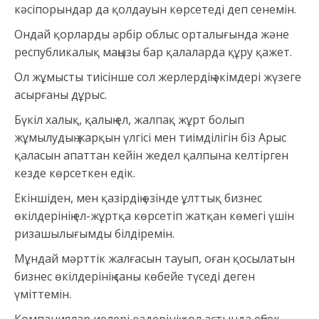
кәсіпорындар да қолдауын көрсетеді деп сенемін.
Ондай қорларды әрбір облыс орталығында және
республикалық маңызы бар қалаларда құру қажет.
Ол жұмысты тиісінше сол жерлердің әкімдері жүзеге
асырғаны дұрыс.
Бүкіл халық, қалың ел, жалпақ жұрт болып
жұмылудың жарқын үлгісі мен тиімділігін біз Арыс
қаласын апаттан кейін жедел қалпына келтірген
кезде көрсеткен едік.
Екіншіден, мен қазірдің өзінде ұлттық бизнес
өкілдерінің ел-жұртқа көрсетіп жатқан көмегі үшін
ризашылығымды білдіремін.
Мұндай мәрттік жалғасын тауып, оған қосылатын
бизнес өкілдерінің саны көбейе түседі деген
үміттемін.