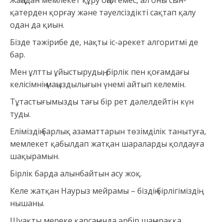
Жаңадан мемлекет құру оңай емес, ал оны сын-
қатерден қорғау және тәуелсіздікті сақтап қалу
одан да қиын.
Бізде тәжірибе де, нақты іс-әрекет алгоритмі де
бар.
Мен ұлтты ұйыстырудың, бірлік пен қоғамдағы
келісімнің маңыздылығын үнемі айтып келемін.
Тұтастығымызды тағы бір рет дәлелдейтін күн
туды.
Еліміздің барлық азаматтарын төзімділік танытуға,
мемлекет қабылдап жатқан шараларды қолдауға
шақырамын.
Бірлік барда алынбайтын асу жоқ.
Келе жатқан Наурыз мейрамы – біздің бірлігіміздің
нышаны.
Шуақты мереке қарсаңында әрбір шаңыраққа