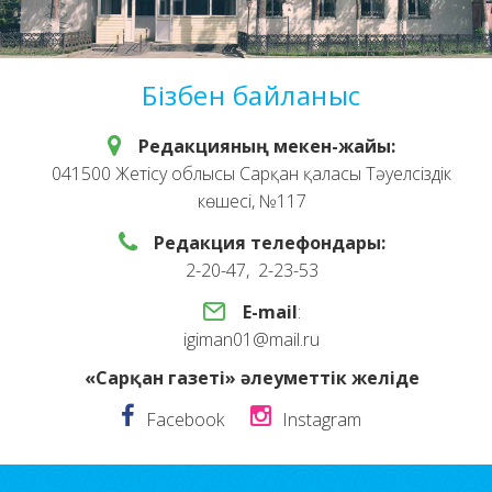
Бізбен байланыс
Редакцияның мекен-жайы:
041500 Жетісу облысы Сарқан қаласы Тәуелсіздік
көшесі, №117
Редакция телефондары:
2-20-47, 2-23-53
E-mail
:
igiman01@mail.ru
«Сарқан газеті» әлеуметтік желіде
Facebook
Instagram