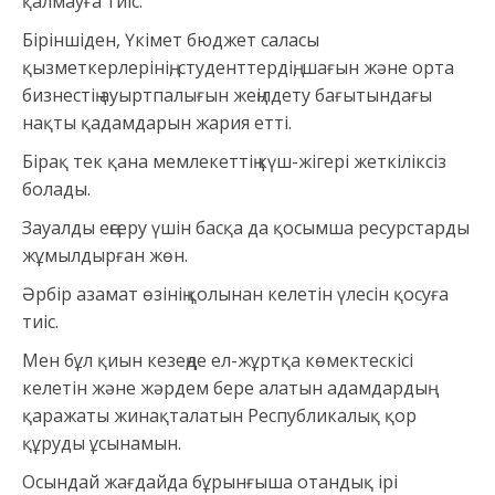
қалмауға тиіс.
Біріншіден, Үкімет бюджет саласы
қызметкерлерінің, студенттердің, шағын және орта
бизнестің ауыртпалығын жеңілдету бағытындағы
нақты қадамдарын жария етті.
Бірақ тек қана мемлекеттің күш-жігері жеткіліксіз
болады.
Зауалды еңсеру үшін басқа да қосымша ресурстарды
жұмылдырған жөн.
Әрбір азамат өзінің қолынан келетін үлесін қосуға
тиіс.
Мен бұл қиын кезеңде ел-жұртқа көмектескісі
келетін және жәрдем бере алатын адамдардың
қаражаты жинақталатын Республикалық қор
құруды ұсынамын.
Осындай жағдайда бұрынғыша отандық ірі