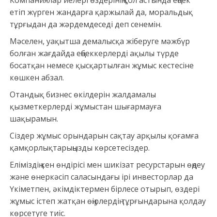
Компаниялар иелері өздерінің қол астында еңбек
етіп жүрген жандарға қаржылай да, моральдық
тұрғыдан да жәрдемдеседі деп сенемін.
Мәселен, уақытша демалысқа жіберуге мәжбүр
болған жағдайда еңбеккерлерді ақылы түрде
босатқан немесе қысқартылған жұмыс кестесіне
көшкен абзал.
Отандық бизнес өкілдерін жалдамалы
қызметкерлерді жұмыстан шығармауға
шақырамын.
Сіздер жұмыс орындарын сақтау арқылы қоғамға
қамқорлықтарыңызды көрсетесіздер.
Еліміздің кен өндірісі мен шикізат ресурстарын өңдеу
және өнеркәсіп саласындағы ірі инвесторлар да
Үкіметпен, әкімдіктермен бірлесе отырып, өздері
жұмыс істеп жатқан өңірлердің тұрғындарына қолдау
көрсетуге тиіс.