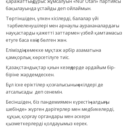
қаражаттың дұрыс жұмсалуын «Nur Otan» партиясы
бақылауында ұстайды деп ойлаймын.
Төртіншіден, үлкен кісілерді, балалар үйі
тәрбиеленушілері мен арнаулы аураханалардағы
науқастарды қажетті заттармен үзбей қамтамасыз
етуге баса көңіл бөлген жөн.
Еліміздің көмекке мұқтаж әрбір азаматына
қамқорлық көрсетілуге тиіс.
Қазақстандықтар қиын кезеңдерде әрдайым бір-
біріне жәрдемдескен.
Бұл іске еріктілер қозғалысының өкілдері де
атсалысады деп сенемін.
Бесіншіден, біз пандемиямен күрестің «алдыңғы
шебінде» жүрген дәрігерлер мен медбикелерді,
құқық қорғау органдары мен әскери
қызметкерлерді қолдауымыз керек.