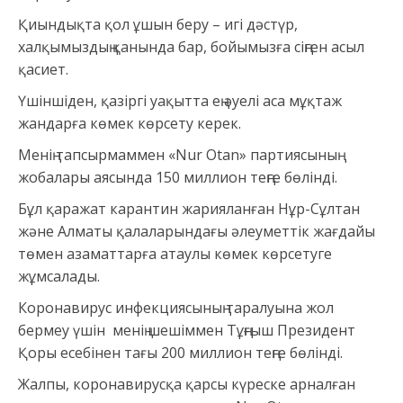
Қиындықта қол ұшын беру – игі дәстүр,
халқымыздың қанында бар, бойымызға сіңген асыл
қасиет.
Үшіншіден, қазіргі уақытта ең әуелі аса мұқтаж
жандарға көмек көрсету керек.
Менің тапсырмаммен «Nur Otan» партиясының
жобалары аясында 150 миллион теңге бөлінді.
Бұл қаражат карантин жарияланған Нұр-Сұлтан
және Алматы қалаларындағы әлеуметтік жағдайы
төмен азаматтарға атаулы көмек көрсетуге
жұмсалады.
Коронавирус инфекциясының таралуына жол
бермеу үшін менің шешіммен Тұңғыш Президент
Қоры есебінен тағы 200 миллион теңге бөлінді.
Жалпы, коронавирусқа қарсы күреске арналған