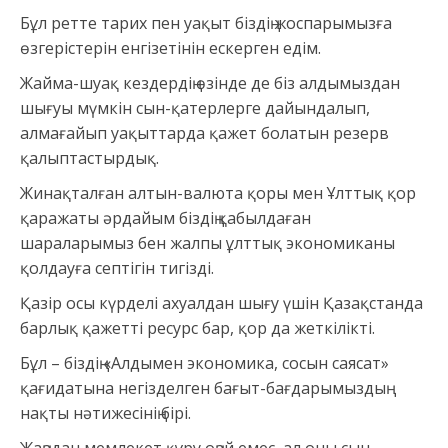
Бұл ретте тарих пен уақыт біздің жоспарымызға
өзгерістерін енгізетінін ескерген едім.
Жайма-шуақ кездердің өзінде де біз алдымыздан
шығуы мүмкін сын-қатерлерге дайындалып,
алмағайып уақыттарда қажет болатын резерв
қалыптастырдық.
Жинақталған алтын-валюта қоры мен Ұлттық қор
қаражаты әрдайым біздің қабылдаған
шараларымыз бен жалпы ұлттық экономиканы
қолдауға септігін тигізді.
Қазір осы күрделі ахуалдан шығу үшін Қазақстанда
барлық қажетті ресурс бар, қор да жеткілікті.
Бұл – біздің «Алдымен экономика, сосын саясат»
қағидатына негізделген бағыт-бағдарымыздың
нақты нәтижесінің бірі.