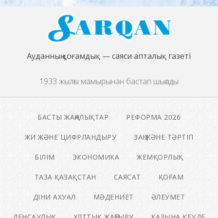
Ауданның қоғамдық — саяси апталық газеті
1933 жылғы мамырынан бастап шығады
БАСТЫ ЖАҢАЛЫҚТАР
РЕФОРМА 2026
ЖИ ЖӘНЕ ЦИФРЛАНДЫРУ
ЗАҢ ЖӘНЕ ТӘРТІП
БІЛІМ
ЭКОНОМИКА
ЖЕМҚОРЛЫҚ
ТАЗА ҚАЗАҚСТАН
САЯСАТ
ҚОҒАМ
ДІНИ АХУАЛ
МӘДЕНИЕТ
ӘЛЕУМЕТ
ДЕНСАУЛЫҚ
ҰЛТТЫҚ ЖАҢҒЫРУ
ҚАЗЫНА КЕУДЕ