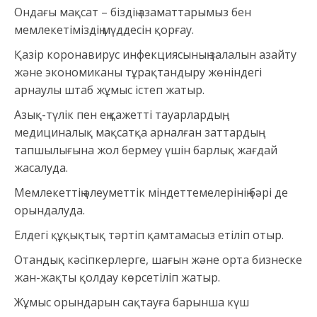
Ондағы мақсат – біздің азаматтарымыз бен
мемлекетіміздің мүддесін қорғау.
Қазір коронавирус инфекциясының залалын азайту
және экономиканы тұрақтандыру жөніндегі
арнаулы штаб жұмыс істеп жатыр.
Азық-түлік пен ең қажетті тауарлардың,
медициналық мақсатқа арналған заттардың
тапшылығына жол бермеу үшін барлық жағдай
жасалуда.
Мемлекеттің әлеуметтік міндеттемелерінің бәрі де
орындалуда.
Елдегі құқықтық тәртіп қамтамасыз етіліп отыр.
Отандық кәсіпкерлерге, шағын және орта бизнеске
жан-жақты қолдау көрсетіліп жатыр.
Жұмыс орындарын сақтауға барынша күш