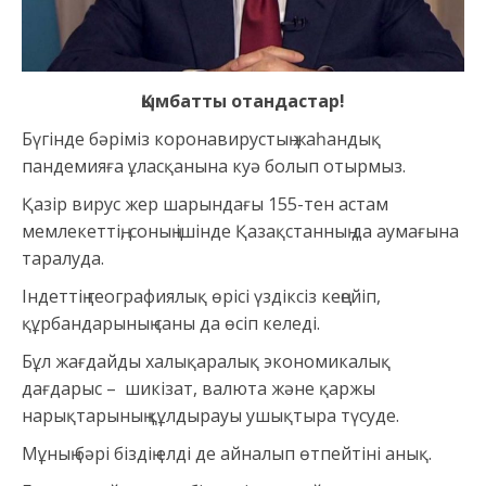
Қымбатты отандастар!
Бүгінде бәріміз коронавирустың жаһандық
пандемияға ұласқанына куә болып отырмыз.
Қазір вирус жер шарындағы 155-тен астам
мемлекеттің, соның ішінде Қазақстанның да аумағына
таралуда.
Індеттің географиялық өрісі үздіксіз кеңейіп,
құрбандарының саны да өсіп келеді.
Бұл жағдайды халықаралық экономикалық
дағдарыс – шикізат, валюта және қаржы
нарықтарының құлдырауы ушықтыра түсуде.
Мұның бәрі біздің елді де айналып өтпейтіні анық.