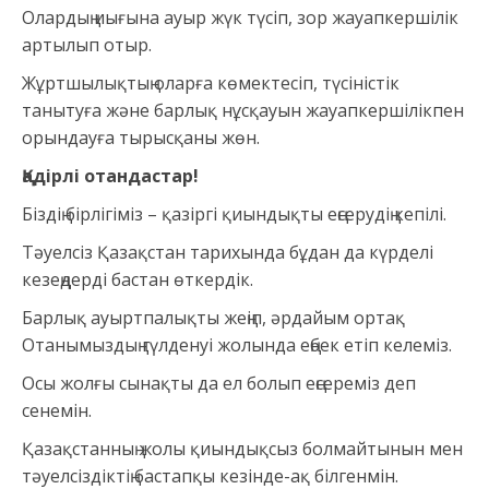
Олардың иығына ауыр жүк түсіп, зор жауапкершілік
артылып отыр.
Жұртшылықтың оларға көмектесіп, түсіністік
танытуға және барлық нұсқауын жауапкершілікпен
орындауға тырысқаны жөн.
Қадірлі отандастар!
Біздің бірлігіміз – қазіргі қиындықты еңсерудің кепілі.
Тәуелсіз Қазақстан тарихында бұдан да күрделі
кезеңдерді бастан өткердік.
Барлық ауыртпалықты жеңіп, әрдайым ортақ
Отанымыздың гүлденуі жолында еңбек етіп келеміз.
Осы жолғы сынақты да ел болып еңсереміз деп
сенемін.
Қазақстанның жолы қиындықсыз болмайтынын мен
тәуелсіздіктің бастапқы кезінде-ақ білгенмін.