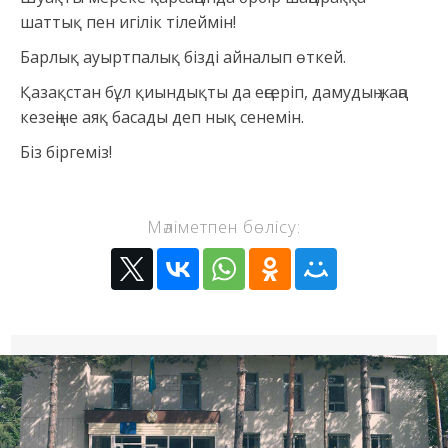
шаттық пен игілік тілеймін!
Барлық ауыртпалық бізді айналып өткей.
Қазақстан бұл қиындықты да еңсеріп, дамудың жаңа
кезеңіне аяқ басады деп нық сенемін.
Біз біргеміз!
Мәліметпен бөлісу: