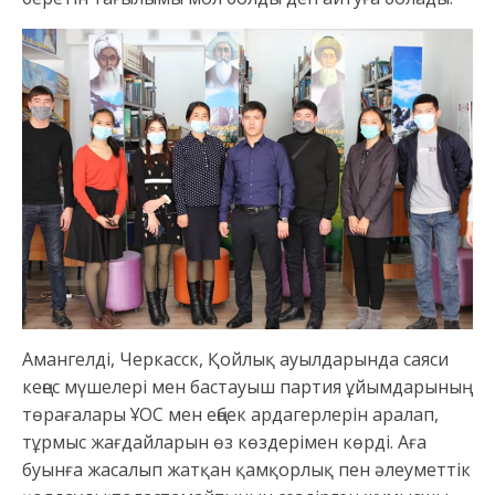
Амангелді, Черкасск, Қойлық ауылдарында саяси
кеңес мүшелері мен бастауыш партия ұйымдарының
төрағалары ҰОС мен еңбек ардагерлерін аралап,
тұрмыс жағдайларын өз көздерімен көрді. Аға
буынға жасалып жатқан қамқорлық пен әлеуметтік