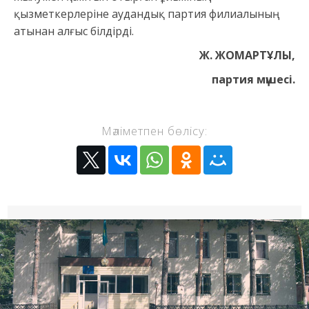
қызметкерлеріне аудандық партия филиалының
атынан алғыс білдірді.
Ж. ЖОМАРТҰЛЫ,
партия мүшесі.
Мәліметпен бөлісу: