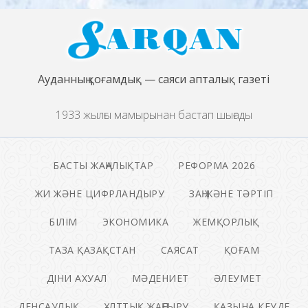
Ауданның қоғамдық — саяси апталық газеті
1933 жылғы мамырынан бастап шығады
БАСТЫ ЖАҢАЛЫҚТАР
РЕФОРМА 2026
ЖИ ЖӘНЕ ЦИФРЛАНДЫРУ
ЗАҢ ЖӘНЕ ТӘРТІП
БІЛІМ
ЭКОНОМИКА
ЖЕМҚОРЛЫҚ
ТАЗА ҚАЗАҚСТАН
САЯСАТ
ҚОҒАМ
ДІНИ АХУАЛ
МӘДЕНИЕТ
ӘЛЕУМЕТ
ДЕНСАУЛЫҚ
ҰЛТТЫҚ ЖАҢҒЫРУ
ҚАЗЫНА КЕУДЕ