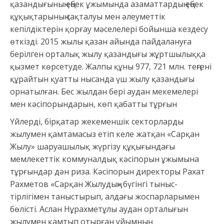
қазандығының еңбек ұжымында азаматтардың еңбек
құқықтарының сақталуы мен әлеуметтік
кепілдіктерін қорғау мәселелері бойынша кездесу
өткізді. 2015 жылы қазан айында пайдалануға
берілген орталық жылу қазандығы жұртшылыққа
қызмет көрсетуде. Жалпы құны 977, 721 млн. теңгені
құрайтын қуатты нысанда үш жылу қазандығы
орнатылған. Бес жылдан бері аудан мекемелері
мен кәсіпорындарын, көп қабатты тұрғын
Үйлерді, бірқатар жекеменшік секторларды
жылумен қамтамасыз етіп келе жатқан «Сарқан
Жылу» шаруашылық жүргізу құқығындағы
мемлекеттік коммуналдық кәсіпорын ұжымына
тұрғындар дән риза. Кәсіпорын директоры Рахат
Рахметов «Сарқан Жылудың» бүгінгі тыныс-
тірлігімен таныстырып, алдағы жоспарларымен
бөлісті. Аслан Нұрахметұлы аудан орталығын
жылумен қамтып отырған ұйымның