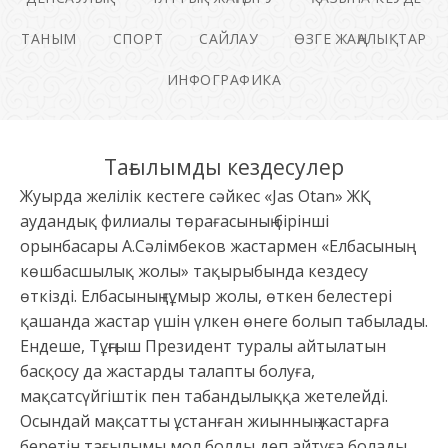
ТАНЫМ
СПОРТ
САЙЛАУ
ӨЗГЕ ЖАҢАЛЫҚТАР
ИНФОГРАФИКА
Тағылымды кездесулер
Жуырда желілік кестеге сәйкес «Jas Otan» ЖҚ
аудандық филиалы төрағасының бірінші
орынбасары А.Сәлімбеков жастармен «Елбасының
көшбасшылық жолы» тақырыбында кездесу
өткізді. Елбасының ғұмыр жолы, өткен белестері
қашанда жастар үшін үлкен өнеге болып табылады.
Ендеше, Тұңғыш Президент туралы айтылатын
басқосу да жастарды талапты болуға,
мақсатсүйгіштік пен табандылыққа жетелейді.
Осындай мақсатты ұстанған жиынның жастарға
беретін тағылымы мол болды деп айтуға болады.