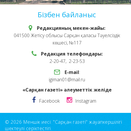
Бізбен байланыс
Редакцияның мекен-жайы:
041500 Жетісу облысы Сарқан қаласы Тәуелсіздік
көшесі, №117
Редакция телефондары:
2-20-47, 2-23-53
E-mail
:
igiman01@mail.ru
«Сарқан газеті» әлеуметтік желіде
Facebook
Instagram
© 2026 Меншік иесі: "Сарқан газеті" жауапкершілігі
шектеулі серіктестігі.