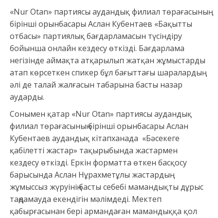
«Nur Otan» партиясы аудандық филиал төрағасының
бірінші орынбасары Аслан Кубентаев «Бақытты
отбасы» партиялық бағдарламасын түсіндіру
бойынша онлайн кездесу өткізді. Бағдарлама
негізінде аймақта атқарылып жатқан жұмыстарды
атап көрсеткен спикер бұл бағыттағы шаралардың
әлі де талай жалғасын табарына басты назар
аударды.
Сонымен қатар «Nur Otan» партиясы аудандық
филиал төрағасының бірінші орынбасары Аслан
Кубентаев аудандық кітапханада «Бәсекеге
қабілетті жастар» тақырыбында жастармен
кездесу өткізді. Еркін форматта өткен басқосу
барысында Аслан Нұрахметұлы жастардың
жұмыссыз жүруінің басты себебі мамандықты дұрыс
таңдамауда екендігін мәлімдеді. Мектеп
қабырғасынан бері армандаған мамандыққа қол