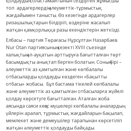
қолдаудың толастамайтынын сездірген жұмысшы
топ ардагерлердің әлеуметтік-тұрмыстық
жағдайымен танысты. Өз кезегінде ардагерлер
ризашылықтарын білдіріп, өздеріне жасалып
жатқан қамқорлыққа разы екендіктерін жеткізді.
Елбасы – партия Төрағасы Нұрсұлтан Назарбаев
Nur Otan партиясының кезекті XVIII съезінде
халықтың әл-ауқатын арттыруға бағытталған төрт
басымдықты анықтап берген болатын. Соның бірі –
әлеуметтік аз қамтылған және көпбалалы
отбасыларды қолдауды көздеген «Бақытты
отбасы» жобасы. Бұл бастама тікелей көпбалалы
және әлеуметтік аз қамтылған отбасыларға жүйелі
қолдау көрсетуге бағытталған. Аталған жоба
аясында саяси кеңес мүшелері көпбалалы аналардың
үйлерін аралап, тұрмыстық жағдайларын бақылап,
мемлекет және демеушілер тарапынан көрсетіліп
жатқан әлеуметтік қолдауды байқады.