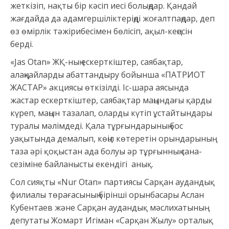
жеткізіп, нақты бір кәсіп иесі болыңдар. Қандай
жағдайда да адамгершіліктеріңді жоғалтпаңдар, деп
өз өмірлік тәжірибесімен бөлісіп, ақыл-кеңесін
берді.
«Jas Otan» ЖҚ-ның ескерткіштер, саябақтар,
алаңқайларды абаттандыру бойынша «ПАТРИОТ
ЖАСТАР» акциясы өткізілді. Іс-шара аясында
жастар ескерткіштер, саябақтар маңындағы қарды
күреп, маңын тазалап, оларды күтіп ұстайтындары
туралы мәлімдеді. Қала тұрғындарының бос
уақытында демалып, көңіл көтеретін орындарының
таза әрі қоқыстан ада болуы әр тұрғынның сана-
сезіміне байланысты екендігі анық.
Сол сияқты «Nur Otan» партиясы Сарқан аудандық
филиалы төрағасының бірінші орынбасары Аcлан
Кубентаев және Сарқан аудандық мәслихатының
депутаты Жомарт Игіман «Сарқан Жылу» орталық