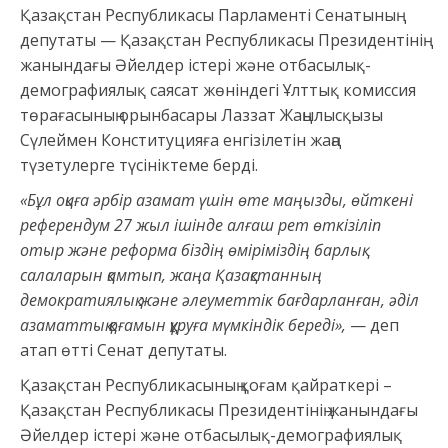
Қазақстан Республикасы Парламенті Сенатының
депутаты — Қазақстан Республикасы Президентінің
жанындағы Әйелдер істері және отбасылық-
демографиялық саясат жөніндегі Ұлттық комиссия
төрағасының орынбасары Лаззат Жаңылысқызы
Сүлеймен Конституцияға енгізілетін жаңа
түзетулерге түсініктеме берді.
«Бұл оқиға әрбір азамат үшін өте маңызды, өйткені
референдум 27 жыл ішінде алғаш рет өткізіліп
отыр және реформа біздің өміріміздің барлық
салаларын қамтып, жаңа Қазақстанның
демократиялық және әлеуметтік бағдарланған, әділ
азаматтық қоғамын құруға мүмкіндік береді»,
— деп
атап өтті Сенат депутаты.
Қазақстан Республикасының қоғам қайраткері –
Қазақстан Республикасы Президентінің жанындағы
Әйелдер істері және отбасылық-демографиялық