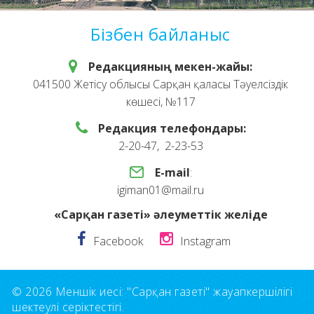
Бізбен байланыс
Редакцияның мекен-жайы:
041500 Жетісу облысы Сарқан қаласы Тәуелсіздік
көшесі, №117
Редакция телефондары:
2-20-47, 2-23-53
E-mail
:
igiman01@mail.ru
«Сарқан газеті» әлеуметтік желіде
Facebook
Instagram
© 2026 Меншік иесі: "Сарқан газеті" жауапкершілігі
шектеулі серіктестігі.