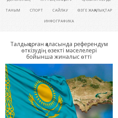
ТАНЫМ
СПОРТ
САЙЛАУ
ӨЗГЕ ЖАҢАЛЫҚТАР
ИНФОГРАФИКА
Талдықорған қаласында референдум
өткізудің өзекті мәселелері
бойынша жиналыс өтті