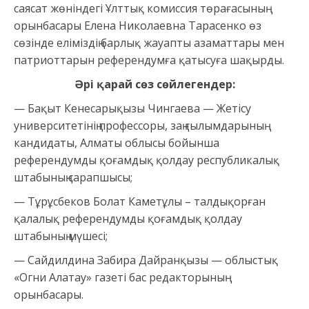
саясат жөніндегі Ұлттық комиссия төрағасының
орынбасары Елена Николаевна Тарасенко өз
сөзінде еліміздің барлық жауапты азаматтары мен
патриоттарын референдумға қатысуға шақырды.
Әрі қарай сөз сөйлегендер:
— Бақыт Кенесарықызы Чингаева — Жетісу
университетінің профессоры, заң ғылымдарының
кандидаты, Алматы облысы бойынша
референдумды қоғамдық қолдау республикалық
штабының сарапшысы;
— Тұрұсбеков Болат Каметұлы – талдықорған
қалалық референдумды қоғамдық қолдау
штабының мүшесі;
— Сайдилдина Забира Дайранқызы — облыстық
«Огни Алатау» газеті бас редакторының
орынбасары.