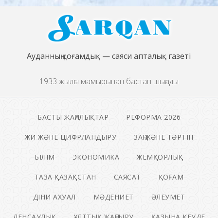
Ауданның қоғамдық — саяси апталық газеті
1933 жылғы мамырынан бастап шығады
БАСТЫ ЖАҢАЛЫҚТАР
РЕФОРМА 2026
ЖИ ЖӘНЕ ЦИФРЛАНДЫРУ
ЗАҢ ЖӘНЕ ТӘРТІП
БІЛІМ
ЭКОНОМИКА
ЖЕМҚОРЛЫҚ
ТАЗА ҚАЗАҚСТАН
САЯСАТ
ҚОҒАМ
ДІНИ АХУАЛ
МӘДЕНИЕТ
ӘЛЕУМЕТ
ДЕНСАУЛЫҚ
ҰЛТТЫҚ ЖАҢҒЫРУ
ҚАЗЫНА КЕУДЕ