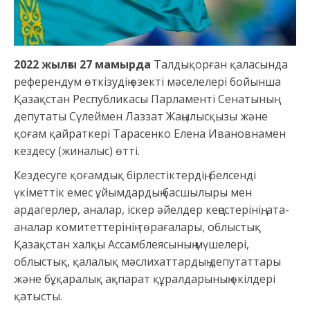
2022 жылғы 27 мамырда
Талдықорған қаласында
референдум өткізудің өзекті мәселелері бойынша
Қазақстан Республикасы Парламенті Сенатының
депутаты Сүлеймен Лаззат Жаңылысқызы және
қоғам қайраткері Тарасенко Елена Ивановнамен
кездесу (жиналыс) өтті.
Кездесуге қоғамдық бірлестіктердің, белсенді
үкіметтік емес ұйымдардың басшылыры мен
ардагерлер, аналар, іскер әйелдер кеңестерінің, ата-
аналар комитеттерінің төрағалары, облыстық
Қазақстан халқы Ассамблеясының мүшелері,
облыстық, қалалық мәслихаттардың депутаттары
және бұқаралық ақпарат құралдарының өкілдері
қатысты.