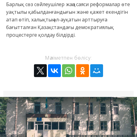
Барлық сөз сөйлеушілер жаңа саяси реформалар өте
уақтылы қабылданғандығын және қажет екендігін
атап өтіп, халықтың әл-ауқатын арттыруға
бағытталған Қазақстандағы демократиялық
процестерге қолдау білдірді.
Мәліметпен бөлісу: