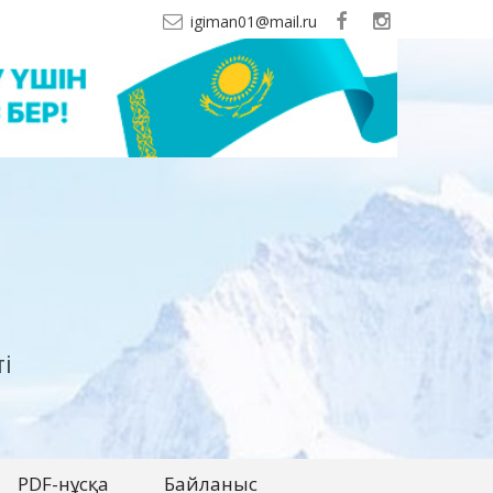
igiman01@mail.ru
і
PDF-нұсқа
Байланыс