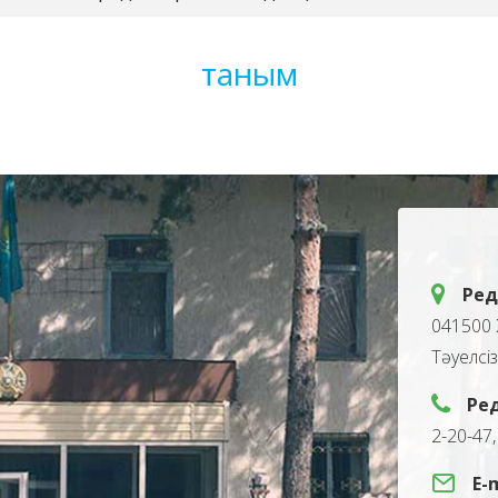
таным
Ред
041500 
Тәуелсі
Ре
2-20-47
E-