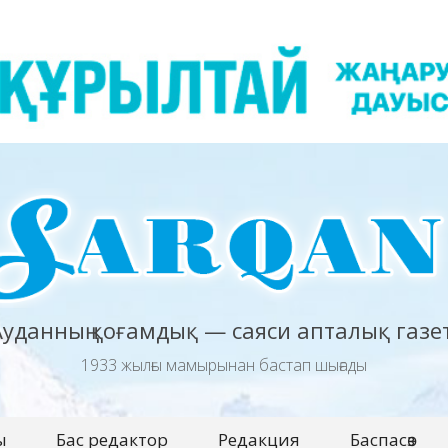
Ауданның қоғамдық — саяси апталық газет
1933 жылғы мамырынан бастап шығады
ы
Бас редактор
Редакция
Баспасөз