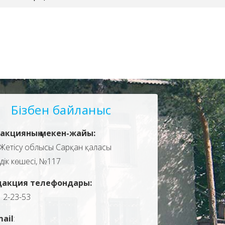
Бізбен байланыс
акцияның мекен-жайы:
Жетісу облысы Сарқан қаласы
здік көшесі, №117
дакция телефондары:
, 2-23-53
mail
: