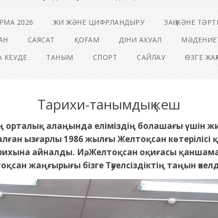
РМА 2026
ЖИ ЖӘНЕ ЦИФРЛАНДЫРУ
ЗАҢ ЖӘНЕ ТӘРТ
АН
САЯСАТ
ҚОҒАМ
ДІНИ АХУАЛ
МӘДЕНИЕ
 КЕУДЕ
ТАНЫМ
СПОРТ
САЙЛАУ
ӨЗГЕ ЖА
Тарихи-танымдық кеш
ың орталық алаңында еліміздің болашағы үшін жи
лған ызғарлы 1986 жылғы Желтоқсан көтерілісі қ
арихына айналды. Иә, Желтоқсан оқиғасы қаншама
қсан жаңғырығы бізге Тәуелсіздіктің таңын әкелд