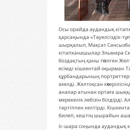
Осы орайда аудандық кітап
қарсаңында «Тәуелсіздік-тұ
шырқалып, Мақсат Сансызбай
кітапханашылар Эльмира Ска
боздақтың қаны төгілген Же
есімді кішкентай оқырман Тәу
құрбандарының портреттерін
әкелді. Желтоқсан көтерілісі
аналар атынан ортаға шыққа
мерекелік лебізін білдірді. 
тәртіппен келтірді. Кішкент
билеп, кештің шырайын аша 
Іс-шара соңында аудандық к