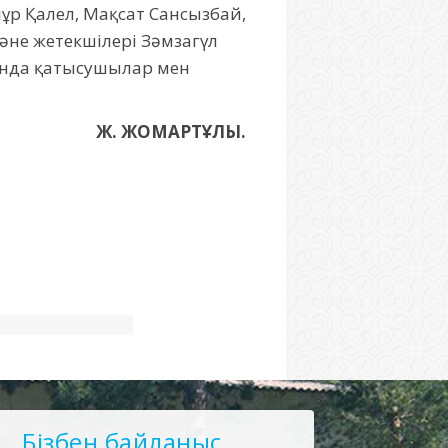
лнұр Қалел, Мақсат Сансызбай,
әне жетекшілері Зәмзагүл
ңында қатысушылар мен
Ж. ЖОМАРТҰЛЫ.
Бізбен байланыс