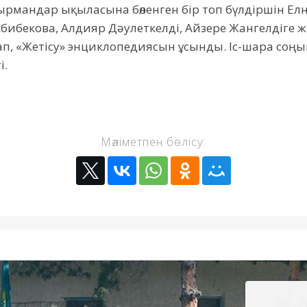
п, оқырмандар ықыласына бөленген бір топ бүлдіршін Е
бибекова, Алдияр Дәулеткелді, Айзере Жангелдіге ж
ап, «Жетісу» энциклопедиясын ұсынды. Іс-шара со
і.
Мәліметпен бөлісу: