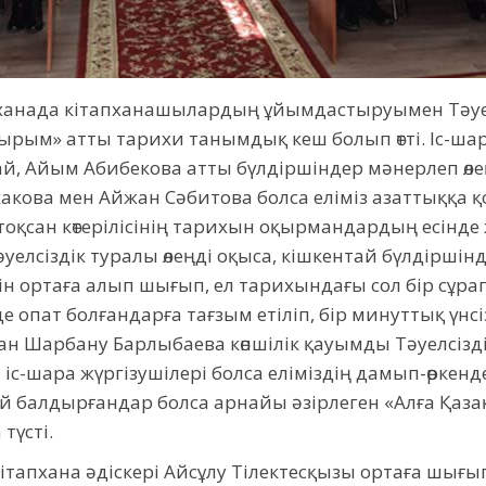
ханада кітапханашылардың ұйымдастыруымен Тәуел
ғырым» атты тарихи танымдық кеш болып өтті. Іс-ш
, Айым Абибекова атты бүлдіршіндер мәнерлеп өлең
кова мен Айжан Сәбитова болса еліміз азаттыққа қо
лтоқсан көтерілісінің тарихын оқырмандардың есінд
елсіздік туралы өлеңді оқыса, кішкентай бүлдіршінде
 ортаға алып шығып, ел тарихындағы сол бір сұрап
нде опат болғандарға тағзым етіліп, бір минуттық үн
н Шарбану Барлыбаева көпшілік қауымды Тәуелсізді
Ал іс-шара жүргізушілері болса еліміздің дамып-өрке
ай балдырғандар болса арнайы әзірлеген «Алға Қаза
түсті.
ітапхана әдіскері Айсұлу Тілектесқызы ортаға шығ