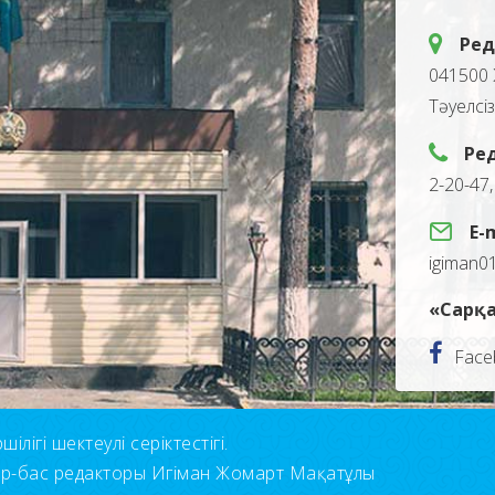
Ред
041500 
Тәуелсі
Ре
2-20-47
E-
igiman0
«Сарқа
Face
лігі шектеулі серіктестігі.
ор-бас редакторы Игіман Жомарт Мақатұлы