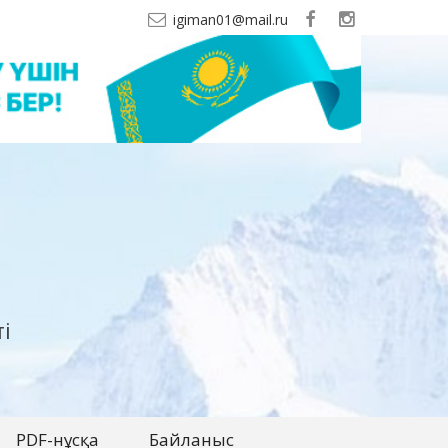
igiman01@mail.ru
і
PDF-нұсқа
Байланыс