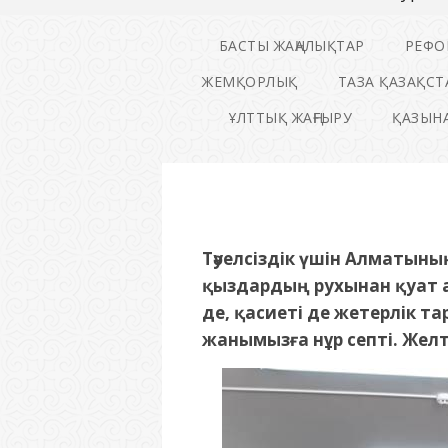
БАСТЫ ЖАҢАЛЫҚТАР
РЕФО
ЖЕМҚОРЛЫҚ
ТАЗА ҚАЗАҚСТ
ҰЛТТЫҚ ЖАҢҒЫРУ
ҚАЗЫНА
Тәуелсіздік үшін Алматын
қыздардың рухынан қуат а
де, қасиеті де жетерлік т
жанымызға нұр септі. Желто