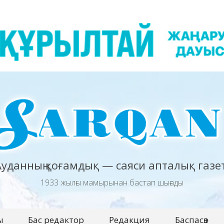
Ауданның қоғамдық — саяси апталық газет
1933 жылғы мамырынан бастап шығады
ы
Бас редактор
Редакция
Баспасөз