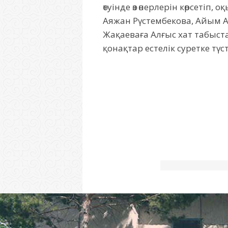
өтуінде өз өнерлерін көрсеті
Аяжан Рүстембекова, Айым А
Жақаеваға Алғыс хат табыст
қонақтар естелік суретке түст