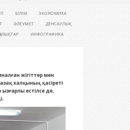
ІП
БІЛІМ
ЭКОНОМИКА
Т
ӘЛЕУМЕТ
ДЕНСАУЛЫҚ
ҢАЛЫҚТАР
ИНФОГРАФИКА
налған жігіттер мен
азақ халқының қасіреті
 ызғарлы естілсе де,
і.