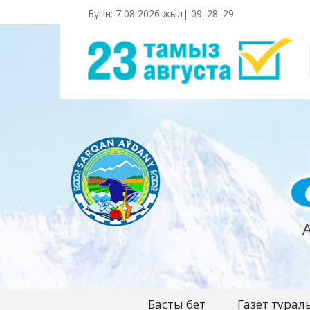
Бүгін: 7 08 2026 жыл|
09
:
28
:
30
Басты бет
Газет турал