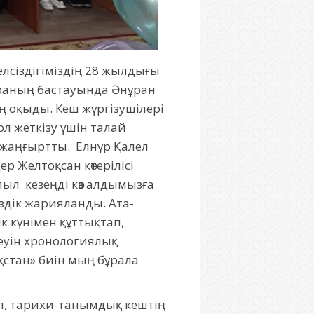
сіздігіміздің 28 жылдығы
араның бастауында Әнұран
 оқыды. Кеш жүргізушілері
л жеткізу үшін талай
е жаңғыртты. Елнұр Қалел
р Желтоқсан көтерілісі
ыл кезеңді көз алдымызға
сіздік жарияланды. Ата-
к күнімен құттықтап,
ндеуін хронологиялық
қстан» биін мың бұрала
ып, тарихи-танымдық кештің