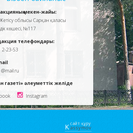
акцияның мекен-жайы:
Жетісу облысы Сарқан қаласы
здік көшесі, №117
дакция телефондары:
, 2-23-53
mail
:
1@mail.ru
н газеті» әлеуметтік желіде
book
Instagram
сайт құру
K
assymov