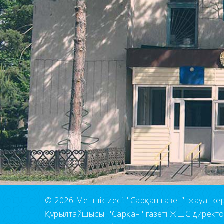
© 2026 Меншік иесі: "Сарқан газеті" жауапкерші
Құрылтайшысы: "Сарқан" газеті ЖШС директ