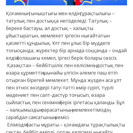
Қоғамның тыныштығы мен елдің тұрақтылығы –
татулық пен достыққа негізделеді. Татулық –
береке бастауы, ал достық – халықты
ұйыстыратын, мемлекет іргесін нығайтатын
қасиетті құндылық. Ұлт пен ұлыс бір мүддеге
тоғысқанда, жүректер бір арнада соққанда – ондай
елдің болашағы кемел, іргесі берік болары сөзсіз.
Қазақстан – бейбітшілік пен келісімнің, достық пен
өзара құрметтің шынайы үлгісін әлемге паш етіп
отырған бірегей мемлекет. Мұнда жүзден аса ұлт
пен этнос өкілдері тату-тәтті өмір сүріп, түрлі
мәдениет пен салт-дәстүр тоғысып, өзара
сыйластық пен сенімнің берік іргетасы қаланды. Бұл
– халқымыздың парасатының, мемлекетіміздің
сарабдал саясатының жемісі.
Еліміздің басты мұраты – қоғамдағы тұрақтылықты
сақтау, бейбіт өмірді, ортақ келісімді нығайту.