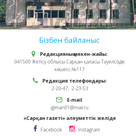
Бізбен байланыс
Редакцияның мекен-жайы:
041500 Жетісу облысы Сарқан қаласы Тәуелсіздік
көшесі, №117
Редакция телефондары:
2-20-47, 2-23-53
E-mail
:
igiman01@mail.ru
«Сарқан газеті» әлеуметтік желіде
Facebook
Instagram