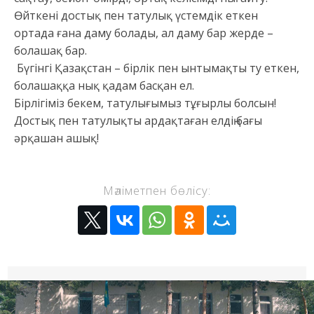
Өйткені достық пен татулық үстемдік еткен
ортада ғана даму болады, ал даму бар жерде –
болашақ бар.
Бүгінгі Қазақстан – бірлік пен ынтымақты ту еткен,
болашаққа нық қадам басқан ел.
Бірлігіміз бекем, татулығымыз тұғырлы болсын!
Достық пен татулықты ардақтаған елдің бағы
әрқашан ашық!
Мәліметпен бөлісу: