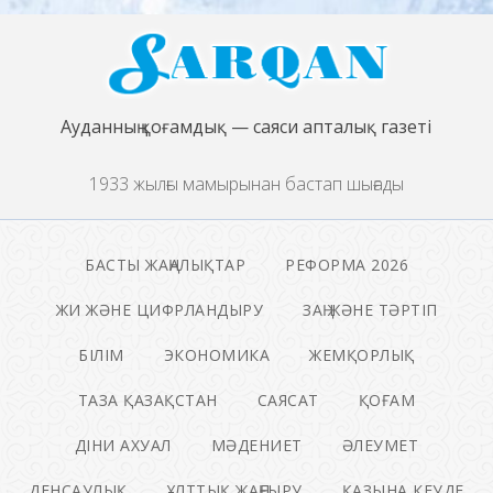
Ауданның қоғамдық — саяси апталық газеті
1933 жылғы мамырынан бастап шығады
БАСТЫ ЖАҢАЛЫҚТАР
РЕФОРМА 2026
ЖИ ЖӘНЕ ЦИФРЛАНДЫРУ
ЗАҢ ЖӘНЕ ТӘРТІП
БІЛІМ
ЭКОНОМИКА
ЖЕМҚОРЛЫҚ
ТАЗА ҚАЗАҚСТАН
САЯСАТ
ҚОҒАМ
ДІНИ АХУАЛ
МӘДЕНИЕТ
ӘЛЕУМЕТ
ДЕНСАУЛЫҚ
ҰЛТТЫҚ ЖАҢҒЫРУ
ҚАЗЫНА КЕУДЕ