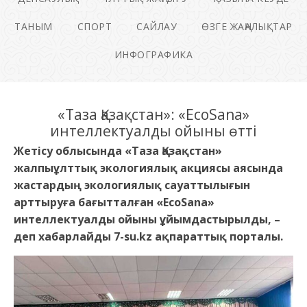
ТАНЫМ
СПОРТ
САЙЛАУ
ӨЗГЕ ЖАҢАЛЫҚТАР
ИНФОГРАФИКА
«Таза Қазақстан»: «EcoSana»
интеллектуалды ойыны өтті
Жетісу облысында «Таза Қазақстан»
жалпыұлттық экологиялық акциясы аясында
жастардың экологиялық сауаттылығын
арттыруға бағытталған «EcoSana»
интеллектуалды ойыны ұйымдастырылды, –
деп хабарлайды 7-su.kz ақпараттық порталы.