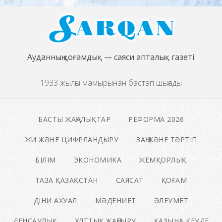
Ауданның қоғамдық — саяси апталық газеті
1933 жылғы мамырынан бастап шығады
БАСТЫ ЖАҢАЛЫҚТАР
РЕФОРМА 2026
ЖИ ЖӘНЕ ЦИФРЛАНДЫРУ
ЗАҢ ЖӘНЕ ТӘРТІП
БІЛІМ
ЭКОНОМИКА
ЖЕМҚОРЛЫҚ
ТАЗА ҚАЗАҚСТАН
САЯСАТ
ҚОҒАМ
ДІНИ АХУАЛ
МӘДЕНИЕТ
ӘЛЕУМЕТ
ДЕНСАУЛЫҚ
ҰЛТТЫҚ ЖАҢҒЫРУ
ҚАЗЫНА КЕУДЕ