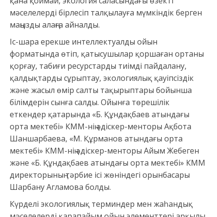
қана қоймай, экология саласындағы өзекті
мәселелерді бірлесіп талқылауға мүмкіндік берген
маңызды алаңға айналды.
Іс-шара ерекше интеллектуалды ойын
форматында өтіп, қатысушылар қоршаған ортаны
қорғау, табиғи ресурстарды тиімді пайдалану,
қалдықтарды сұрыптау, экологиялық қауіпсіздік
және жасыл өмір салты тақырыптары бойынша
білімдерін сынға салды. Ойынға төрешілік
еткендер қатарында «Б. Құндақбаев атындағы
орта мектебі» КММ-нің әдіскер-менторы Ақбота
Шаншарбаева, «М. Құрманов атындағы орта
мектебі» КММ-нің әдіскер-менторы Айым Жебеген
және «Б. Құндақбаев атындағы орта мектебі» КММ
директорының тәрбие ісі жөніндегі орынбасары
Шарбану Агламова болды.
Күрделі экологиялық терминдер мен жаһандық
мәселелерді қарапайым ойын элементтері арқылы