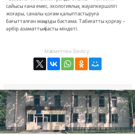
сайысы ғана емес, экологиялық жауапкершілігі
жоғары, саналы қоғам қалыптастыруға
бағытталған маңызды бастама. Табиғатты қорғау –
әрбір азаматтың басты міндеті.
Мәліметпен бөлісу: