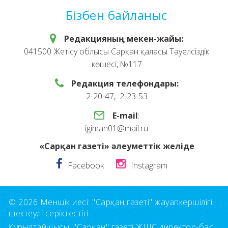
Бізбен байланыс
Редакцияның мекен-жайы:
041500 Жетісу облысы Сарқан қаласы Тәуелсіздік
көшесі, №117
Редакция телефондары:
2-20-47, 2-23-53
E-mail
:
igiman01@mail.ru
«Сарқан газеті» әлеуметтік желіде
Facebook
Instagram
© 2026 Меншік иесі: "Сарқан газеті" жауапкершілігі
шектеулі серіктестігі.
Құрылтайшысы: "Сарқан" газеті ЖШС директор-бас