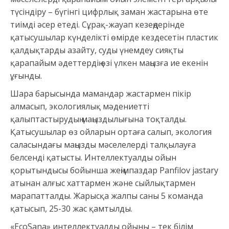
түсіндіру – бүгінгі цифрлық заман жастарына өте
тиімді әсер етеді. Сұрақ-жауап кезеңдерінде
қатысушылар күнделікті өмірде кездесетін пластик
қалдықтарды азайту, суды үнемдеу сияқты
қарапайым әдеттердің өзі үлкен маңызға ие екенін
ұғынды.
Шара барысында мамандар жастармен пікір
алмасып, экологиялық мәдениетті
қалыптастырудың маңыздылығына тоқталды.
Қатысушылар өз ойларын ортаға салып, экология
саласындағы маңызды мәселелерді талқылауға
белсенді қатысты. Интеллектуалды ойын
қорытындысы бойынша жеңімпаздар Panfilov jastary
атынан алғыс хаттармен және сыйлықтармен
марапатталды. Жарысқа жалпы саны 5 команда
қатысып, 25-30 жас қамтылды.
«EcoSana» интеллектуалды ойыны – тек білім