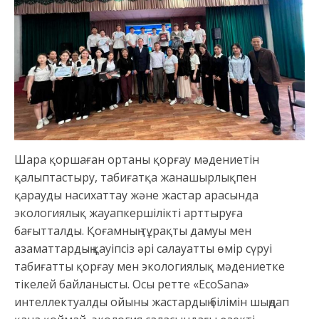
Шара қоршаған ортаны қорғау мәдениетін
қалыптастыру, табиғатқа жанашырлықпен
қарауды насихаттау және жастар арасында
экологиялық жауапкершілікті арттыруға
бағытталды. Қоғамның тұрақты дамуы мен
азаматтардың қауіпсіз әрі салауатты өмір сүруі
табиғатты қорғау мен экологиялық мәдениетке
тікелей байланысты. Осы ретте «EcoSana»
интеллектуалды ойыны жастардың білімін шыңдап