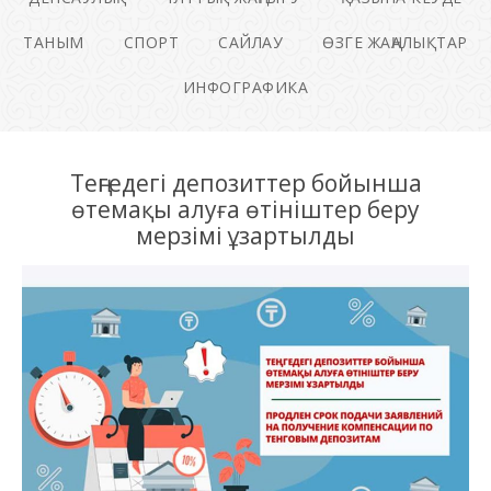
ТАНЫМ
СПОРТ
САЙЛАУ
ӨЗГЕ ЖАҢАЛЫҚТАР
ИНФОГРАФИКА
Теңгедегі депозиттер бойынша
өтемақы алуға өтініштер беру
мерзімі ұзартылды