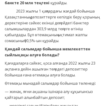
банкте 20 млн теңгені
құрайды.
2023 жылғы 1 қаңтардағы жағдай бойынша
Қазақстанның депозиттерге кепілдік беру қорының
деректеріне сәйкес екінші деңгейдегі банктер
салымшылардан 303,9 млрд теңгеге өтініш
қабылдады. Бұл өтемақының ықтимал жалпы
сомасының 90,5%-ын құрайды.
Қандай салымдар бойынша мемлекеттен
сыйлықақы алуға болады?
Қағидаларға сәйкес, қоса алғанда 2022 жылғы 23
ақпанға дейін ашылған теңгедегі депозиттер
бойынша ғана өтемақы алуға болады.
Өтемақы мынадай салымдар бойынша төленеді:
— жинақ, яғни ақшаны ішінара алу құқығынсыз
қайтарып алынбайтын депозит;
— мерзімді салым (білім беру жинақтау