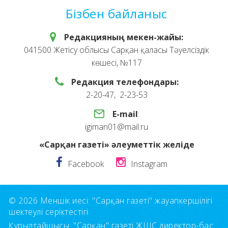
Бізбен байланыс
Редакцияның мекен-жайы:
041500 Жетісу облысы Сарқан қаласы Тәуелсіздік
көшесі, №117
Редакция телефондары:
2-20-47, 2-23-53
E-mail
:
igiman01@mail.ru
«Сарқан газеті» әлеуметтік желіде
Facebook
Instagram
© 2026 Меншік иесі: "Сарқан газеті" жауапкершілігі
шектеулі серіктестігі.
Құрылтайшысы: "Сарқан" газеті ЖШС директор-бас