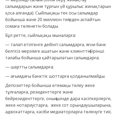
салымдарын және тұрғын үй құрылыс жинақтарын
қоса алғанда). Сыйлықақы тек осы салымдар
бойынша және 20 миллион теңгеден аспайтын
сомаға төленетін болады.
Бұл ретте, сыйлықақы мыналарға:
— талап етілгенге дейінгі салымдарға, яғни банк
белгісіз мерзімге ашатын және клиенттің бірінші
талабы бойынша қайтарылатын салымдарға;
— шартты салымдарға;
— ағымдағы банктік шоттарға қолданылмайды.
Депозиттер бойынша өтемақы төлеу жеке
тұлғаларға, резиденттерге және
бейрезиденттерге, оның ішінде дара кәсіпкерлерге,
жеке нотариустарға, жеке сот орындаушыларына,
адвокаттарға, кәсіби медиаторларға төленуге тиіс.