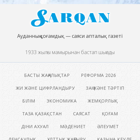
Ауданның қоғамдық — саяси апталық газеті
1933 жылғы мамырынан бастап шығады
БАСТЫ ЖАҢАЛЫҚТАР
РЕФОРМА 2026
ЖИ ЖӘНЕ ЦИФРЛАНДЫРУ
ЗАҢ ЖӘНЕ ТӘРТІП
БІЛІМ
ЭКОНОМИКА
ЖЕМҚОРЛЫҚ
ТАЗА ҚАЗАҚСТАН
САЯСАТ
ҚОҒАМ
ДІНИ АХУАЛ
МӘДЕНИЕТ
ӘЛЕУМЕТ
ДЕНСАУЛЫҚ
ҰЛТТЫҚ ЖАҢҒЫРУ
ҚАЗЫНА КЕУДЕ