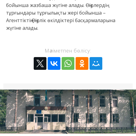
бойынша жазбаша жүгіне алады. Өңірлердің
тұрғындары тұрғылықты жері бойынша –
Агенттіктің Өңірлік өкілдіктері басқармаларына
жүгіне алады.
Мәліметпен бөлісу: