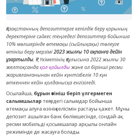
Қазақстанның депозиттерге кепілдік беру қорының
деректеріне сәйкес теңгедегі депозиттер бойынша
10%
мөлшерінде өтемақы (сыйлықақы) төлеуге
өтініш беру мерзімі
2023 жылғы 10 ақпанға дейін
ұзартылды
. ҚР Үкіметінің Қаулысына 2022 жылғы 30
желтоқсанда
қол қойылды
және ол бірінші ресми
жарияланғанынан кейін күнтізбелік 10 күн
өткеннен кейін қолданысқа енгізіледі.
Осылайша,
бұрын өтініш беріп үлгермеген
салымшылар
теңгедегі салымдар бойынша
өтемақы алуға өзінің келісімін растауы қажет. Мұны
депозит ашылған банк бөлімшесінде, сондай-ақ
ресми мобильді қосымшалар арқылы онлайн
режимінде де жасауға болады.