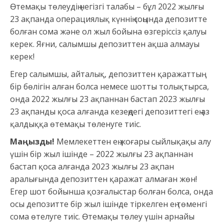
Өтемақы төлеудің негізгі талабы – бұл 2022 жылғы
23 ақпанда операциялық күннің соңында депозитте
болған сома және ол жыл бойына өзгеріссіз қалуы
керек. Яғни, салымшы депозиттен ақша алмауы
керек!
Егер салымшы, айталық, депозиттен қаражаттың
бір бөлігін алған болса немесе шотты толықтырса,
онда 2022 жылғы 23 ақпаннан бастап 2023 жылғы
23 ақпанды қоса алғанда кезеңдегі депозиттегі ең аз
қалдыққа өтемақы төленуге тиіс.
Маңызды!
Мемлекеттен ең жоғары сыйлықақы алу
үшін бір жыл ішінде – 2022 жылғы 23 ақпаннан
бастап қоса алғанда 2023 жылғы 23 ақпан
аралығында депозиттен қаражат алмаған жөн!
Егер шот бойынша қозғалыстар болған болса, онда
осы депозитте бір жыл ішінде тіркелген ең төменгі
сома өтелуге тиіс. Өтемақы төлеу үшін арнайы