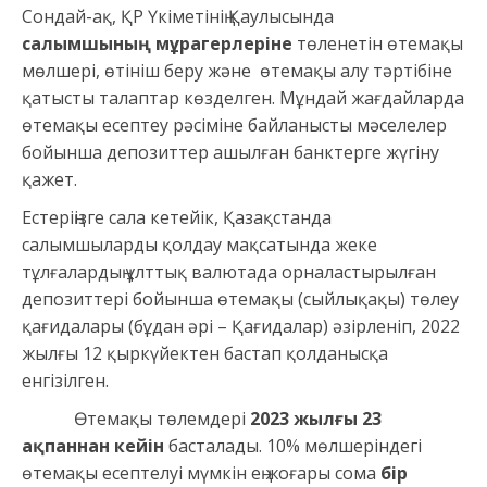
Сондай-ақ, ҚР Үкіметінің Қаулысында
салымшының мұрагерлеріне
төленетін өтемақы
мөлшері, өтініш беру және өтемақы алу тәртібіне
қатысты талаптар көзделген. Мұндай жағдайларда
өтемақы есептеу рәсіміне байланысты мәселелер
бойынша депозиттер ашылған банктерге жүгіну
қажет.
Естеріңізге сала кетейік, Қазақстанда
салымшыларды қолдау мақсатында жеке
тұлғалардың ұлттық валютада орналастырылған
депозиттері бойынша өтемақы (сыйлықақы) төлеу
қағидалары (бұдан әрі – Қағидалар) әзірленіп, 2022
жылғы 12 қыркүйектен бастап қолданысқа
енгізілген.
Өтемақы төлемдері
2023 жылғы 23
ақпаннан кейін
басталады. 10% мөлшеріндегі
өтемақы есептелуі мүмкін ең жоғары сома
бір