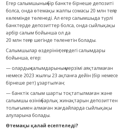
Егер салымшының бір банкте бірнеше депозиті
болса, онда өтемақы жалпы сомасы 20 млн теңге
көлемінде төленеді. Ал егер салымшыда түрлі
банктерде депозиттер болса, онда сыйлықақы
әрбір салым бойынша ол да
20 млн теңге шегінде төленетін болады.
Салымшылар өздерінің теңгедегі салымдары
бойынша, егер:
— олардың салымдарының мерзімі аяқталмаған
немесе 2023 жылғы 23 ақпанға дейін (бір немесе
бірнеше рет) ұзартылған;
— банктік салым шарты тоқтатылмаған және
салымшы өзінің барлық жинақтарын депозиттен
толығымен алмаған жағдайларда сыйлықақы
алуларына болады.
Өтемақы қалай есептеледі?