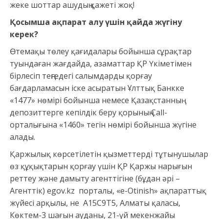
жеке шоттар ашудың қажеті жоқ!
Қосымша ақпарат алу үшін қайда жүгіну
керек?
Өтемақы төлеу қағидалары бойынша сұрақтар
туындаған жағдайда, азаматтар ҚР Үкіметімен
бірлесіп теңгедегі салымдарды қорғау
бағдарламасын іске асыратын Ұлттық Банкке
«1477» нөмірі бойынша немесе Қазақстанның
депозиттерге кепілдік беру қорының Call-
орталығына «1460» тегін нөмірі бойынша жүгіне
алады.
Қаржылық көрсетілетін қызметтерді тұтынушылар
өз құқықтарын қорғау үшін ҚР Қаржы нарығын
реттеу және дамыту агенттігіне (бұдан әрі –
Агенттік) egov.kz порталы, «e-Otinish» ақпараттық
жүйесі арқылы, не А15С9Т5, Алматы қаласы,
Көктем-3 шағын ауданы, 21-үй мекенжайы