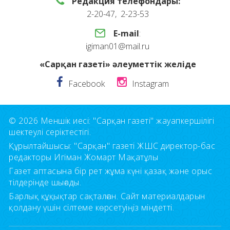
Редакция телефондары:
2-20-47, 2-23-53
E-mail
:
igiman01@mail.ru
«Сарқан газеті» әлеуметтік желіде
Facebook
Instagram
© 2026 Меншік иесі: "Сарқан газеті" жауапкершілігі
шектеулі серіктестігі.
Құрылтайшысы: "Сарқан" газеті ЖШС директор-бас
редакторы Игіман Жомарт Мақатұлы
Газет аптасына бір рет жұма күні қазақ және орыс
тілдерінде шығады.
Барлық құқықтар сақталған. Сайт материалдарын
қолдану үшін сілтеме көрсетуіңіз міндетті.