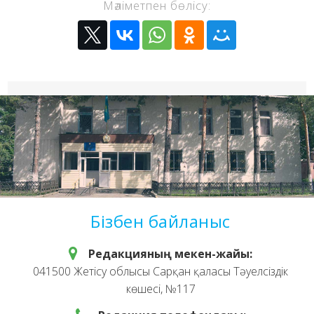
Мәліметпен бөлісу:
Бізбен байланыс
Редакцияның мекен-жайы:
041500 Жетісу облысы Сарқан қаласы Тәуелсіздік
көшесі, №117