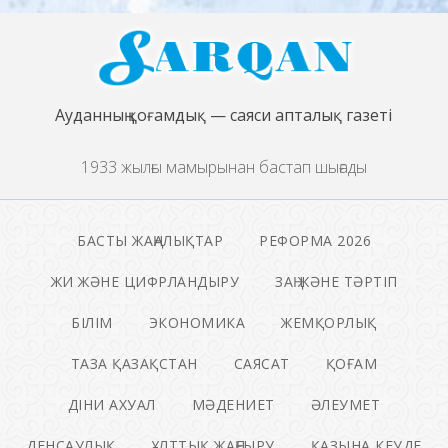
Ауданның қоғамдық — саяси апталық газеті
1933 жылғы мамырынан бастап шығады
БАСТЫ ЖАҢАЛЫҚТАР
РЕФОРМА 2026
ЖИ ЖӘНЕ ЦИФРЛАНДЫРУ
ЗАҢ ЖӘНЕ ТӘРТІП
БІЛІМ
ЭКОНОМИКА
ЖЕМҚОРЛЫҚ
ТАЗА ҚАЗАҚСТАН
САЯСАТ
ҚОҒАМ
ДІНИ АХУАЛ
МӘДЕНИЕТ
ӘЛЕУМЕТ
ДЕНСАУЛЫҚ
ҰЛТТЫҚ ЖАҢҒЫРУ
ҚАЗЫНА КЕУДЕ