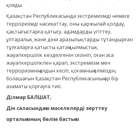
қояды.
Қазақстан Республикасында экстремизмді немесе
терроризмді насихаттау, оны қаржылай қолдау,
қақтығыстарға қатысу, адамдарды үгіттеу,
ұлтаралық және діни аразылықтарды тұтандырған
тұлғаларға қатысты қатаң қылмыстық
жауапкершілік көзделгенін сезініп, оған аса
жауапкершілікпен қарап, экстремизм мен
терроризмнің алдын кесіп, қоғамның еліміздің
болашағын Қазақстан Республикасының әр бір
азаматы қорғауға тиіс.
Ділмар БАЛШАТ,
Дін саласындағы мәселелерді зерттеу
орталығының бөлім бастығы