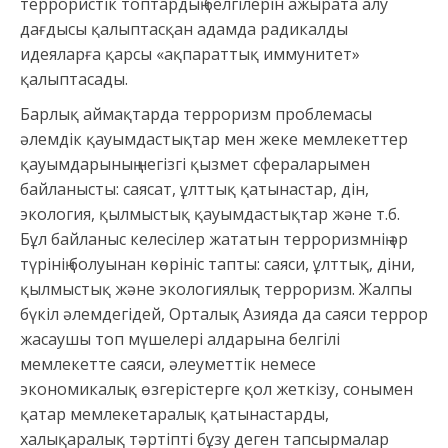
террористік топтардың белгілерін ажырата алу
дағдысы қалыптасқан адамда радикалды
идеяларға қарсы «ақпараттық иммунитет»
қалыптасады.
Барлық аймақтарда терроризм проблемасы
әлемдік қауымдастықтар мен жеке мемлекеттер
қауымдарының негізгі қызмет сфераларымен
байланысты: саясат, ұлттық қатынастар, дін,
экология, қылмыстық қауымдастықтар және т.б.
Бұл байланыс келесілер жататын терроризмнің әр
түрінің болуынан көрініс тапты: саяси, ұлттық, діни,
қылмыстық және экологиялық терроризм. Жалпы
бүкіл әлемдегідей, Орталық Азияда да саяси террор
жасаушы топ мүшелері алдарына белгілі
мемлекетте саяси, әлеуметтік немесе
экономикалық өзгерістерге қол жеткізу, сонымен
қатар мемлекетаралық қатынастарды,
халықаралық тәртіпті бұзу деген тапсырмалар