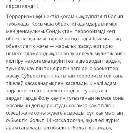
көрсеткендігі.
Терроризмнің обьектісі қоғамның қауіпсіздігі болып
табылады. Қосымша обьектісі адамдардың өмірі
мен денсаулығы. Сондықтан, терроризмді көп
обьектілі қылмыс түріне жатқызады. Қылмыстың
обьективтік жағы — жарылыс жасау, өрт қою
немесе адамдардың қаза болуы,елеулі мүліктік зиян
келтіру не қоғамға қауіпті өзге де зардаптардың
туындау қауіпін төндіретін өзге де іс-әрекеттер
жасау. Субъективтік жағынан терроризм тек қана
тікелей қасақаналықпен жасалады. Кінәлі адам
заңда көрсетілген әрекеттерді істеу арқылы
зардаптардың болу қаупін туғызғанын немесе соны
жасаймын деп қорқытудың қоғамға қауіптілігін
сезеді және соны жүзеге асырады. Бұл қылмыстың
субьектісі болып 14 жасқа толған, ақыл есі дұрыс
адам саналады, ал объектісі болып қоғамдық