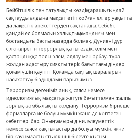
Бейбітшілік пен татулықты көздің қарашығындай
сақтауды алдына мақсат етіп қойған ел, әр уақытта
да лаңкестік әрекеттерден сақтанады. Себебі,
қандай ел болмасын халықтың амандығы мен
бостандығы басты назарда болмақ. Дүниені дүр
сілкіндіретін террорлық қатыгездік, өлім мен
қастандыққа толы әлем, алдау мен арбау, тура
жолдан адастыру сияқты теріс бағыттағы діндер
қоғам үшін қауіпті. Қоғамда сақтық шараларын
насихаттау біздің адами парызымыз.
Терроризм дегеніміз анық, саяси немесе
идеологиялық мақсатқа жетуге бағытталған жалпы
зорлық-зомбылықты қолдану. Терроризм бірнеше
формаларға ие болуы мүмкін және де көптеген
себептері бар. Оның тамыры діни, әлеуметтік
немесе саяси қақтығыстар да болуы мүмкін, яғни
бір қауымдастықтың екінші біреуге қысым