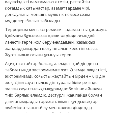
қауіпсіздікті қамтамасыз ететін, реттейтін
қоғамдық қатынастар, азаматтардың өмірі,
денсаулығы, меншігі, мүліктік немесе сезім
мүдделері болып табылады.
Терроризм мен экстремизм – адамзаттың қас жауы.
Қаймағы бұзылмаған қазақ жерінде осындай
лаңкестіктерге жол беру ең алдымен, жазықсыз
жандардың зардап шегуіне алып келетіні сөзсіз.
Жұртшылық осыны ұғынуы керек.
Ақиқатын айтар болсақ, әлемдегі қай дін де өз
табиғатында экстремизмге жат. Әлемде лаңкестікті,
экстремизмді, соғысты жақтайтын бірден – бір дін
жоқ. Діни сауаттылық дін туралы білім ретінде
жалпы сауаттылықтың құрамдас бөлігіне айналуы
тиіс. Барлық әлемдік, дәстүрлі, жаңа пайда болған
діни ағымдардың тарихын, ілімін, құндылықтар
жүйесінен танып-білу мен жалған діндердің,