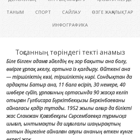
ТАНЫМ
СПОРТ
САЙЛАУ
ӨЗГЕ ЖАҢАЛЫҚТАР
ИНФОГРАФИКА
Тоқсанның төріндегі текті анамыз
Біле білген адамға әйелдің ең зор бақыты ана болу,
өмірге ұрпақ әкелу, артына із қалдыру. Өйткені ана
— тіршіліктің көзі, тіршіліктің нәрі. Сондықтан да
ардақты Батыр ана, 11 бала өсіріп, 30 немере, 40
шөбере сүйіп, ұрпағының ортасында 90 жасқа келіп
отырған Гүлбисара Бүркітбекқызы Беркінбаеваны
айналасы қадір тұтады. 1952 жылы алғыр да білікті
жас Сламжан Қағазбекұлы Сәрсембаевқа тұрмысқа
шығып, ынтымақты да шұғылалы шаңырақтың
алтын діңгегіне айналған аяулы ананың өткен күнге
өкпесі жоқ.