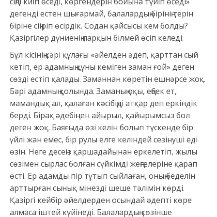
сіңлі киіп өседі, көргендерін бойына түйіп өседі»
дегенді естен шығармай, балалардың бірінің терін
біріне сіңіріп өсірдік. Содан қайсысы кем болды?
Қазіргілер дүниенің парқын білмей өсіп келеді.
Бұл кісінің кәрі құлағы «әйелден әдеп, қарттан сый
кетіп, ер адамның құны кеміген заман ғой» деген
сөзді естіп қалады. Заманнан көретін ешнәрсе жоқ.
Бәрі адамның қолында. Заманың оқы, еңбек ет,
мамандық ал, қалаған кәсібіңді атқар деп еркіндік
берді. Бірақ әдебіңнен айырыл, қайырымсыз бол
деген жоқ. Баяғыда өзі келін болып түскенде бір
үйлі жан емес, бір рулы елге келіндей сезінуші еді
өзін. Неге десеңіз қаршадайынан еркелетіп, жылы
сөзімен сырлас болған сүйкімді жеңгелеріне қарап
өсті. Ер адамды пір тұтып сыйлаған, оның беделін
арттырған сынық мінезді шеше тәлімін көрді.
Қазіргі кейбір әйелдерден осындай әдепті көре
алмаса іштей күйінеді. Балалардың көзінше