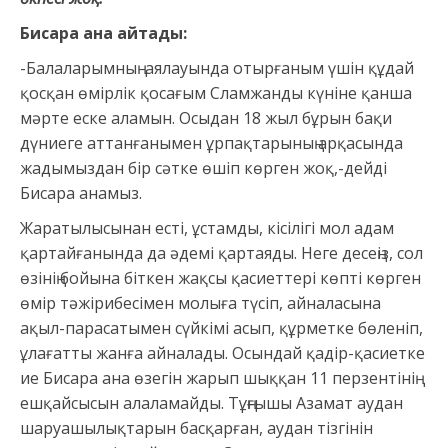
Бисара ана айтады:
-Балаларымның аялауында отырғаным үшін құдай
қосқан өмірлік қосағым Сламжанды күніне қанша
мәрте еске аламын. Осыдан 18 жыл бұрын бақи
дүниеге аттанғанымен ұрпақтарының арқасында
жадымыздан бір сәтке өшіп көрген жоқ,-дейді
Бисара анамыз.
Жаратылысынан есті, ұстамды, кісілігі мол адам
қартайғанында да әдемі қартаяды. Неге десеңіз, сол
өзінің бойына біткен жақсы қасиеттері көпті көрген
өмір тәжірибесімен молыға түсіп, айналасына
ақыл-парасатымен сүйкімі асып, құрметке бөленіп,
ұлағатты жанға айналады. Осындай қадір-қасиетке
ие Бисара ана өзегін жарып шыққан 11 перзентінің
ешқайсысын алаламайды. Тұңғышы Азамат аудан
шаруашылықтарын басқарған, аудан тізгінін