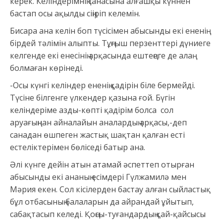
керек. Келіндерімнің санасына алғашқы күннен
бастап осы ақылды сіңіріп келемін.
Бисара ана келін боп түсісімен абысынды екі ененің
бірдей тәлімін алыпты. Тұңғыш перзенттері дүниеге
келгенде екі енесінің арқасында ештеңеге де алаң
болмаған көрінеді.
-Осы күнгі келіндер ененің қадірін біле бермейді.
Түсіне білгенге үлкендер қазына ғой. Бүгін
келіндеріме азды-көпті қадірім болса сол
аруағыңнан айналайын аналардың арқасы,-деп
санадан өшпеген жастық шақтан қалған есті
естеліктерімен бөліседі батыр ана.
Әлі күнге дейін атын атамай әспеттеп отырған
абысынды екі ананың есімдері Гүлжамилә мен
Мәрия екен. Сол кісілерден бастау алған сыйластық
бұл отбасының балаларын да айрандай ұйытып,
сабақтасып келеді. Қоңсы-туғандардың қай-қайсысы