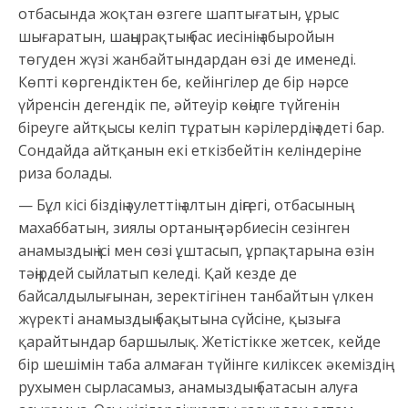
отбасында жоқтан өзгеге шаптығатын, ұрыс
шығаратын, шаңырақтың бас иесінің абыройын
төгуден жүзі жанбайтындардан өзі де именеді.
Көпті көргендіктен бе, кейінгілер де бір нәрсе
үйренсін дегендік пе, әйтеуір көңілге түйгенін
біреуге айтқысы келіп тұратын кәрілердің әдеті бар.
Сондайда айтқанын екі еткізбейтін келіндеріне
риза болады.
— Бұл кісі біздің әулеттің алтын діңгегі, отбасының
махаббатын, зиялы ортаның тәрбиесін сезінген
анамыздың ісі мен сөзі ұштасып, ұрпақтарына өзін
тәңірдей сыйлатып келеді. Қай кезде де
байсалдылығынан, зеректігінен танбайтын үлкен
жүректі анамыздың бақытына сүйсіне, қызыға
қарайтындар баршылық. Жетістікке жетсек, кейде
бір шешімін таба алмаған түйінге киліксек әкеміздің
рухымен сырласамыз, анамыздың батасын алуға