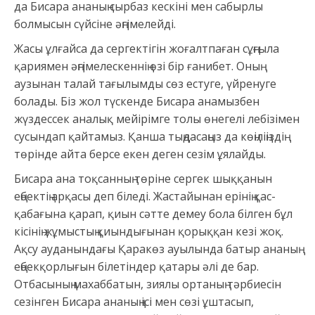
да Бисара ананың сырбаз кескіні мен сабырлы
болмысын сүйсіне әңгімелейді.
Жасы ұлғайса да сергектігін жоғалтпаған сұңғыла
қариямен әңгімелескеннің өзі бір ғанибет. Оның
аузынан талай тағылымды сөз естуге, үйренуге
болады. Біз жол түскенде Бисара анамызбен
жүздессек аналық мейірімге толы өнегелі лебізімен
сусындап қайтамыз. Қанша тыңдасаңыз да көңіліңіздің
төрінде айта берсе екен деген сезім ұялайды.
Бисара ана тоқсанның төріне сергек шыққанын
еңбектің арқасы деп біледі. Жастайынан ерінің қас-
қабағына қарап, қиын сәтте демеу бола білген бұл
кісінің жұмыстың қиындығынан қорыққан кезі жоқ.
Ақсу ауданындағы Қаракөз ауылында батыр ананың
еңбекқорлығын білетіндер қатары әлі де бар.
Отбасының махаббатын, зиялы ортаның тәрбиесін
сезінген Бисара ананың ісі мен сөзі ұштасып,