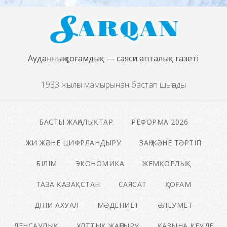
Ауданның қоғамдық — саяси апталық газеті
1933 жылғы мамырынан бастап шығады
БАСТЫ ЖАҢАЛЫҚТАР
РЕФОРМА 2026
ЖИ ЖӘНЕ ЦИФРЛАНДЫРУ
ЗАҢ ЖӘНЕ ТӘРТІП
БІЛІМ
ЭКОНОМИКА
ЖЕМҚОРЛЫҚ
ТАЗА ҚАЗАҚСТАН
САЯСАТ
ҚОҒАМ
ДІНИ АХУАЛ
МӘДЕНИЕТ
ӘЛЕУМЕТ
ДЕНСАУЛЫҚ
ҰЛТТЫҚ ЖАҢҒЫРУ
ҚАЗЫНА КЕУДЕ