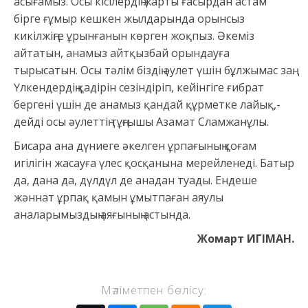
асығамыз. Осы кісілердің жарты ғасырдан астам
бірге ғұмыр кешкен жылдарында орынсыз
кикілжіңге ұрынғанын көрген жоқпыз. Әкеміз
айтатын, анамыз айтқызбай орындауға
тырысатын. Осы тәлім біздің әулет үшін бұлжымас заң.
Үлкендердің қадірін сезіндіріп, кейінгіге ғибрат
бергені үшін де анамыз қандай құрметке лайық,-
дейді осы әулеттің тұңғышы Азамат Сламжанұлы.
Бисара ана дүниеге әкелген ұрпағының қоғам
игілігін жасауға үлес қосқанына мерейленеді. Батыр
да, дана да, дүлдүл де анадан туады. Ендеше
жәннат ұрпақ қамын ұмытпаған аяулы
аналарымыздың аяғының астында.
Жомарт ИГІМАН.
Мәліметпен бөлісу: