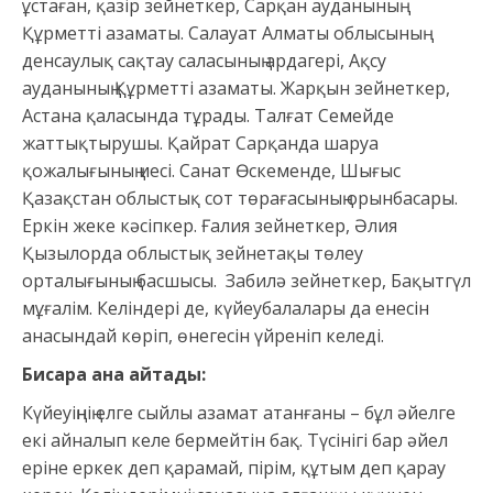
ұстаған, қазір зейнеткер, Сарқан ауданының
Құрметті азаматы. Салауат Алматы облысының
денсаулық сақтау саласының ардагері, Ақсу
ауданының Құрметті азаматы. Жарқын зейнеткер,
Астана қаласында тұрады. Талғат Семейде
жаттықтырушы. Қайрат Сарқанда шаруа
қожалығының иесі. Санат Өскеменде, Шығыс
Қазақстан облыстық сот төрағасының орынбасары.
Еркін жеке кәсіпкер. Ғалия зейнеткер, Әлия
Қызылорда облыстық зейнетақы төлеу
орталығының басшысы. Забилә зейнеткер, Бақытгүл
мұғалім. Келіндері де, күйеубалалары да енесін
анасындай көріп, өнегесін үйреніп келеді.
Бисара ана айтады:
Күйеуіңнің елге сыйлы азамат атанғаны – бұл әйелге
екі айналып келе бермейтін бақ. Түсінігі бар әйел
еріне еркек деп қарамай, пірім, құтым деп қарау