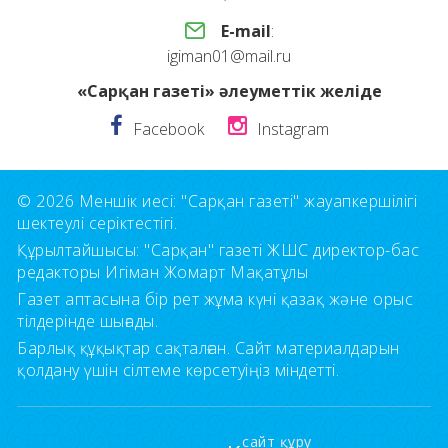
E-mail
:
igiman01@mail.ru
«Сарқан газеті» әлеуметтік желіде
Facebook
Instagram
© 2026 Меншік иесі: "Сарқан газеті" жауапкершілігі
шектеулі серіктестігі.
Құрылтайшысы: "Сарқан" газеті ЖШС директор-бас
редакторы Игіман Жомарт Мақатұлы
Газет аптасына бір рет жұма күні қазақ және орыс
тілдерінде шығады.
Барлық құқықтар сақталған. Сайт материалдарын
қолдану үшін сілтеме көрсетуіңіз міндетті.
сайт құру