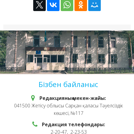
Бізбен байланыс
Редакцияның мекен-жайы:
041500 Жетісу облысы Сарқан қаласы Тәуелсіздік
көшесі, №117
Редакция телефондары:
2-20-47, 2-23-53