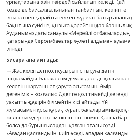
ұрпақтарына өзін тәңірдей сыйлатып келеді. Қай
кезде де байсалдылығынан танбайтын, кейінгіге
ілтипатпен қарайтын үлкен жүректі батыр ананың
бақытына сүйсіне, қызыға қарайтындар баршылық.
Ауданымыздағы санаулы «Мерейлі отбасылардың»
қатарында Сәрсембаевтар әулеті алдымен ауызға
ілінеді.
Бисара ана айтады:
— Жас келді деп қол қусырып отыруға дәтің
шыдамайды. Балаларым демал десе де қолымнан
келетін шаруаны атқаруға асығамын. Өмір
дегеніміз – қозғалыс. Әдетте қол тимейді дегенді
уақыттың қадірін білмейтін кісі айтады. Үй
жұмысымен қоса құрақ құрап, балаларымның жеңіл-
желпі киімдерін өзім пішіп-тігетінмін. Қанша бар
болса да бұрынғылардан қалған аталы сөзді –
«Ағадан қалғанды іні киіп өседі, ападан қалғанды