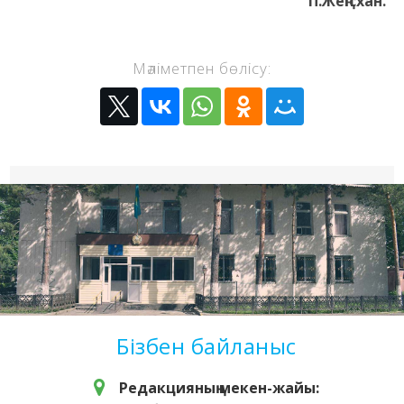
П.Жеңісхан.
Мәліметпен бөлісу:
Бізбен байланыс
Редакцияның мекен-жайы: