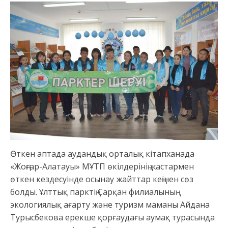
Өткен аптада аудандық орталық кітапханада
«Жоңғар-Алатауы» МҰТП өкілдерінің жастармен
өткен кездесуінде осынау жайттар кеңінен сөз
болды. Ұлттық парктің Сарқан филиалының
экологиялық ағарту және туризм маманы Айдана
Турысбекова ерекше қорғаудағы аумақ турасында