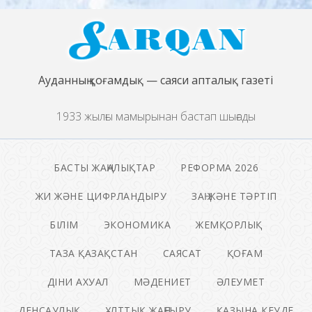
Ауданның қоғамдық — саяси апталық газеті
1933 жылғы мамырынан бастап шығады
БАСТЫ ЖАҢАЛЫҚТАР
РЕФОРМА 2026
ЖИ ЖӘНЕ ЦИФРЛАНДЫРУ
ЗАҢ ЖӘНЕ ТӘРТІП
БІЛІМ
ЭКОНОМИКА
ЖЕМҚОРЛЫҚ
ТАЗА ҚАЗАҚСТАН
САЯСАТ
ҚОҒАМ
ДІНИ АХУАЛ
МӘДЕНИЕТ
ӘЛЕУМЕТ
ДЕНСАУЛЫҚ
ҰЛТТЫҚ ЖАҢҒЫРУ
ҚАЗЫНА КЕУДЕ