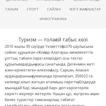
ТАНЫМ
СПОРТ
САЙЛАУ
ӨЗГЕ ЖАҢАЛЫҚТАР
ИНФОГРАФИКА
Туризм — толағай табыс көзі
2010 жылы 30 сәуірде Үкіметтің №370 қаулысына
сәйкес құрылған «Жоңғар-Алатауы» мемлекеттік
ұлттық табиғи паркі еліміздегі осы тектес
құрылымдардың жасы санатында. Дегенмен жеті
өзен өрнектеген өлкенің Ақсу, Сарқан, Алакөл
аудандарының аумағында орналасып, 356022 га
көлемді алып жатқан аталмыш парктің «Біздерде
мынадай бар, мынадай бар» деп көрсетерлік
көрікті жерлері жетерлік. Ұшқан құс, жүгірген аңнан
бөлек туристер тамсанарлық табиғат
ғажайыптары аймақ әлеуетін арттырудың