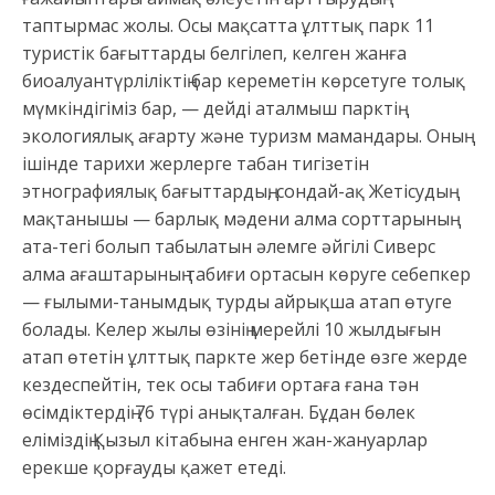
таптырмас жолы. Осы мақсатта ұлттық парк 11
туристік бағыттарды белгілеп, келген жанға
биоалуантүрліліктің бар кереметін көрсетуге толық
мүмкіндігіміз бар, — дейді аталмыш парктің
экологиялық ағарту және туризм мамандары. Оның
ішінде тарихи жерлерге табан тигізетін
этнографиялық бағыттардың, сондай-ақ Жетісудың
мақтанышы — барлық мәдени алма сорттарының
ата-тегі болып табылатын әлемге әйгілі Сиверс
алма ағаштарының табиғи ортасын көруге себепкер
— ғылыми-танымдық турды айрықша атап өтуге
болады. Келер жылы өзінің мерейлі 10 жылдығын
атап өтетін ұлттық паркте жер бетінде өзге жерде
кездеспейтін, тек осы табиғи ортаға ғана тән
өсімдіктердің 76 түрі анықталған. Бұдан бөлек
еліміздің Қызыл кітабына енген жан-жануарлар
ерекше қорғауды қажет етеді.