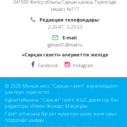
041500 Жетісу облысы Сарқан қаласы Тәуелсіздік
көшесі, №117
Редакция телефондары:
2-20-47, 2-23-53
E-mail
:
igiman01@mail.ru
«Сарқан газеті» әлеуметтік желіде
Facebook
Instagram
© 2026 Меншік иесі: "Сарқан газеті" жауапкершілігі
шектеулі серіктестігі.
Құрылтайшысы: "Сарқан" газеті ЖШС директор-бас
редакторы Игіман Жомарт Мақатұлы
Газет аптасына бір рет жұма күні қазақ және орыс
тілдерінде шығады.