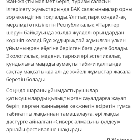
жан-жақты мәлімет беріп, туризм саласын
ілгерілету жұмыстарында БАҚ саласының алар орны
зор екендігіне тоқталды. Ұлттық парк сондай-ақ
мерзімді өткізілетін Республикалық «Парктер
шеруі» байқауында жылда жүлделі орындардан
көрініп келеді. Бұл жұдырықтай жұмылған үлкен
ұйымның ерен еңбегіне берілген баға деуге болады.
Экологиялық, мәдени, тарихи әрі эстетикалық
құндылығы маңызды аумақты табиғи қалпында
сақтау мақсатында әлі де жүйелі жұмыстар жасала
беретін болады.
Соңында шараны ұйымдастырушылар
қатысушыларды қызықтырған сауалдарға жауап
беріп, көрген жанның көңіл көкжиегін өсіретін тұмса
табиғатты жақыннан тамашалауға, әрі жақсы
дәстүрге айналған «Сиверс алмасының гүлдеуі»
арнайы фестиваліне шақырды.