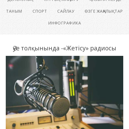
ТАНЫМ
СПОРТ
САЙЛАУ
ӨЗГЕ ЖАҢАЛЫҚТАР
ИНФОГРАФИКА
Әуе толқынында -«Жетісу» радиосы