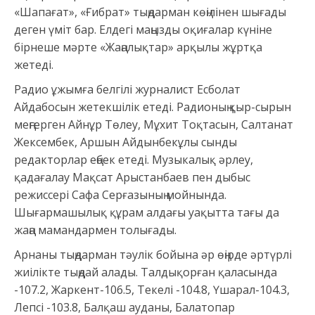
«Шапағат», «Ғибрат» тыңдарман көңілінен шығады
деген үміт бар. Елдегі маңызды оқиғалар күніне
бірнеше мәрте «Жаңалықтар» арқылы жұртқа
жетеді.
Радио ұжымға белгілі журналист Есболат
Айдабосын жетекшілік етеді. Радионың қыр-сырын
меңгерген Айнұр Төлеу, Мұхит Тоқтасын, Салтанат
Жексембек, Аршын Айдынбекұлы сынды
редакторлар еңбек етеді. Музыкалық әрлеу,
қадағалау Мақсат Арыстанбаев пен дыбыс
режиссері Сафа Серғазының мойнында.
Шығармашылық құрам алдағы уақытта тағы да
жаңа мамандармен толығады.
Арнаны тыңдарман тәулік бойына әр өңірде әртүрлі
жиілікте тыңдай алады. Талдықорған қаласында
-107.2, Жаркент-106.5, Текелі -104.8, Үшарал-104.3,
Лепсі -103.8, Балқаш ауданы, Балатопар