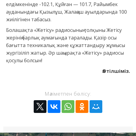
елдімкенінде -102.1, Құйған — 101.7, Райымбек
ауданындағы Қызылұш, Жалаңаш ауылдарында 100
жиілігінен табасыз.
Болашақта «Жетісу» радиосының толқыны Жетісу
жерінің барлық аумағында таралады. Қазір осы
бағытта техникалық және құжаттандыру жұмысы
жүргізіліп жатыр. Әр шаңырақта «Жетісу» радиосы
қосулы болсын!
Өз тілшіміз.
Мәліметпен бөлісу: