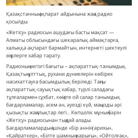
Қазақстанның ақпарат айдынына жаңа радио
қосылды.
«Жетісу» радиосын ашудағы басты мақсат —
Алматы облысындағы шекаралық аймақтарға,
халыққа ақпарат бармайтын, интернеті шектеулі
өңірлерге хабар тарату.
Радионың негізгі бағыты – ақпараттық-танымдық.
Қазақтың ұлттық, рухани дүниелерін көбірек
насихаттауға басымдылық беріледі. Таңғы
ақпараттық-сауықтық хабар, түрлі саладағы
тұлғалармен сұхбат, көңілге ой салар танымдық
бағдарламалар, әсем ән, әуезді күй, маңызды әрі
қызықты жаңалықтар легі… Көпшілік мұның бәрін
«Жетісу» радиосынан тыңдай алады.
Бағдарламалардың ішінде «Бір әннің тарихы»,
«Қайраткер», «Білте шамның жарығы», «Ойтолғақ»,