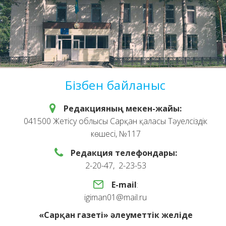
Бізбен байланыс
Редакцияның мекен-жайы:
041500 Жетісу облысы Сарқан қаласы Тәуелсіздік
көшесі, №117
Редакция телефондары:
2-20-47, 2-23-53
E-mail
:
igiman01@mail.ru
«Сарқан газеті» әлеуметтік желіде