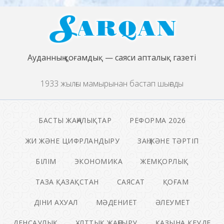
Ауданның қоғамдық — саяси апталық газеті
1933 жылғы мамырынан бастап шығады
БАСТЫ ЖАҢАЛЫҚТАР
РЕФОРМА 2026
ЖИ ЖӘНЕ ЦИФРЛАНДЫРУ
ЗАҢ ЖӘНЕ ТӘРТІП
БІЛІМ
ЭКОНОМИКА
ЖЕМҚОРЛЫҚ
ТАЗА ҚАЗАҚСТАН
САЯСАТ
ҚОҒАМ
ДІНИ АХУАЛ
МӘДЕНИЕТ
ӘЛЕУМЕТ
ДЕНСАУЛЫҚ
ҰЛТТЫҚ ЖАҢҒЫРУ
ҚАЗЫНА КЕУДЕ