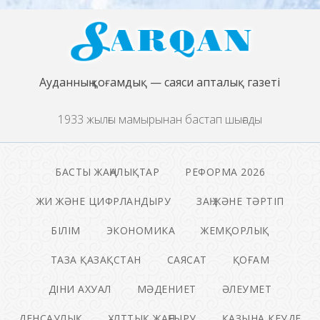
Ауданның қоғамдық — саяси апталық газеті
1933 жылғы мамырынан бастап шығады
БАСТЫ ЖАҢАЛЫҚТАР
РЕФОРМА 2026
ЖИ ЖӘНЕ ЦИФРЛАНДЫРУ
ЗАҢ ЖӘНЕ ТӘРТІП
БІЛІМ
ЭКОНОМИКА
ЖЕМҚОРЛЫҚ
ТАЗА ҚАЗАҚСТАН
САЯСАТ
ҚОҒАМ
ДІНИ АХУАЛ
МӘДЕНИЕТ
ӘЛЕУМЕТ
ДЕНСАУЛЫҚ
ҰЛТТЫҚ ЖАҢҒЫРУ
ҚАЗЫНА КЕУДЕ