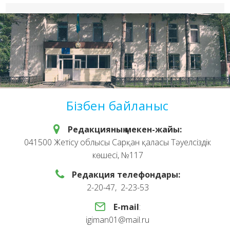
Бізбен байланыс
Редакцияның мекен-жайы:
041500 Жетісу облысы Сарқан қаласы Тәуелсіздік
көшесі, №117
Редакция телефондары:
2-20-47, 2-23-53
E-mail
:
igiman01@mail.ru