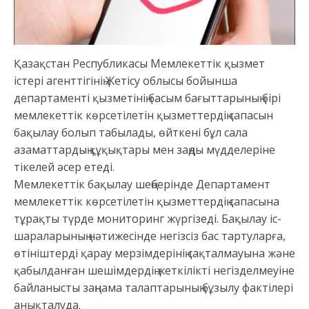
Қазақстан Республикасы Мемлекеттік қызмет
істері агенттігінің Жетісу облысы бойынша
департаменті қызметінің басым бағыттарының бірі
мемлекеттік көрсетілетін қызметтердің сапасын
бақылау болып табылады, өйткені бұл сала
азаматтардың құқықтары мен заңды мүдделеріне
тікелей әсер етеді.
Мемлекеттік бақылау шеңберінде Департамент
мемлекеттік көрсетілетін қызметтердің сапасына
тұрақты түрде мониторинг жүргізеді. Бақылау іс-
шараларының нәтижесінде негізсіз бас тартуларға,
өтініштерді қарау мерзімдерінің сақталмауына және
қабылданған шешімдердің жеткілікті негізделмеуіне
байланысты заңнама талаптарының бұзылу фактілері
анықталуда.