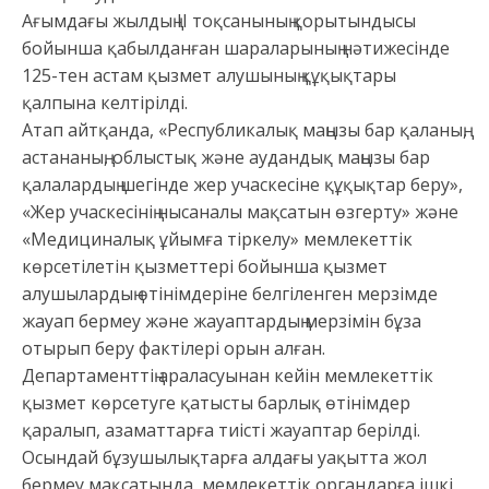
Ағымдағы жылдың II тоқсанының қорытындысы
бойынша қабылданған шараларының нәтижесінде
125-тен астам қызмет алушының құқықтары
қалпына келтірілді.
Атап айтқанда, «Республикалық маңызы бар қаланың,
астананың, облыстық және аудандық маңызы бар
қалалардың шегінде жер учаскесіне құқықтар беру»,
«Жер учаскесінің нысаналы мақсатын өзгерту» және
«Медициналық ұйымға тіркелу» мемлекеттік
көрсетілетін қызметтері бойынша қызмет
алушылардың өтінімдеріне белгіленген мерзімде
жауап бермеу және жауаптардың мерзімін бұза
отырып беру фактілері орын алған.
Департаменттің араласуынан кейін мемлекеттік
қызмет көрсетуге қатысты барлық өтінімдер
қаралып, азаматтарға тиісті жауаптар берілді.
Осындай бұзушылықтарға алдағы уақытта жол
бермеу мақсатында, мемлекеттік органдарға ішкі