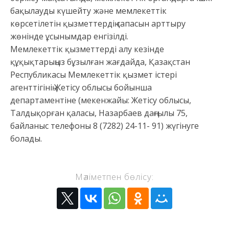
бақылауды күшейту және мемлекеттік
көрсетілетін қызметтердің сапасын арттыру
жөнінде ұсынымдар енгізілді.
Мемлекеттік қызметтерді алу кезінде
құқықтарыңыз бұзылған жағдайда, Қазақстан
Республикасы Мемлекеттік қызмет істері
агенттігінің Жетісу облысы бойынша
департаментіне (мекенжайы: Жетісу облысы,
Талдықорған қаласы, Назарбаев даңғылы 75,
байланыс телефоны 8 (7282) 24-11- 91) жүгінуге
болады.
Мәліметпен бөлісу: