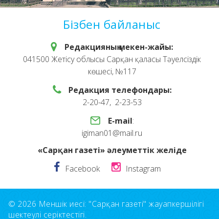
Бізбен байланыс
Редакцияның мекен-жайы:
041500 Жетісу облысы Сарқан қаласы Тәуелсіздік
көшесі, №117
Редакция телефондары:
2-20-47, 2-23-53
E-mail
:
igiman01@mail.ru
«Сарқан газеті» әлеуметтік желіде
Facebook
Instagram
© 2026 Меншік иесі: "Сарқан газеті" жауапкершілігі
шектеулі серіктестігі.