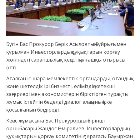
Бүгін Бас Прокурор Берік Асыловтың бұйрығымен
құрылған Инвесторлардың құқықтарын қорғау
жөніндегі сарапшылық кеңестің алғашқы отырысы
өтті.
Аталған іс-шара мемлекеттік органдарды, отандық
және шетелдік ірі бизнесті, еліміздің жетекші
заңгерлері мен экономистерін біріктірген тұрақты
жұмыс істейтін беделді диалог алаңының іске
қосылғанын білдіреді.
Кеңес жұмысына Бас Прокурордың бірінші
орынбасары Жандос Өмірәлиев, Инвесторлардың
құқықтарын қорғау комитетінің төрағасы Бауыржан