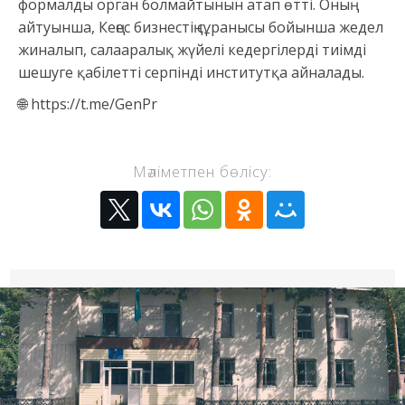
формалды орган болмайтынын атап өтті. Оның
айтуынша, Кеңес бизнестің сұранысы бойынша жедел
жиналып, салааралық жүйелі кедергілерді тиімді
шешуге қабілетті серпінді институтқа айналады.
🌐 https://t.me/GenPr
Мәліметпен бөлісу: