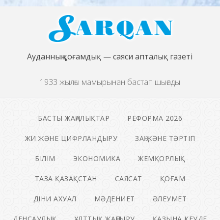
Ауданның қоғамдық — саяси апталық газеті
1933 жылғы мамырынан бастап шығады
БАСТЫ ЖАҢАЛЫҚТАР
РЕФОРМА 2026
ЖИ ЖӘНЕ ЦИФРЛАНДЫРУ
ЗАҢ ЖӘНЕ ТӘРТІП
БІЛІМ
ЭКОНОМИКА
ЖЕМҚОРЛЫҚ
ТАЗА ҚАЗАҚСТАН
САЯСАТ
ҚОҒАМ
ДІНИ АХУАЛ
МӘДЕНИЕТ
ӘЛЕУМЕТ
ДЕНСАУЛЫҚ
ҰЛТТЫҚ ЖАҢҒЫРУ
ҚАЗЫНА КЕУДЕ