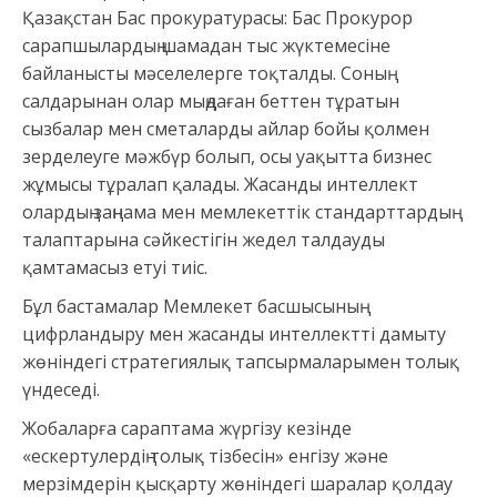
Қазақстан Бас прокуратурасы: Бас Прокурор
сарапшылардың шамадан тыс жүктемесіне
байланысты мәселелерге тоқталды. Соның
салдарынан олар мыңдаған беттен тұратын
сызбалар мен сметаларды айлар бойы қолмен
зерделеуге мәжбүр болып, осы уақытта бизнес
жұмысы тұралап қалады. Жасанды интеллект
олардың заңнама мен мемлекеттік стандарттардың
талаптарына сәйкестігін жедел талдауды
қамтамасыз етуі тиіс.
Бұл бастамалар Мемлекет басшысының
цифрландыру мен жасанды интеллектті дамыту
жөніндегі стратегиялық тапсырмаларымен толық
үндеседі.
Жобаларға сараптама жүргізу кезінде
«ескертулердің толық тізбесін» енгізу және
мерзімдерін қысқарту жөніндегі шаралар қолдау