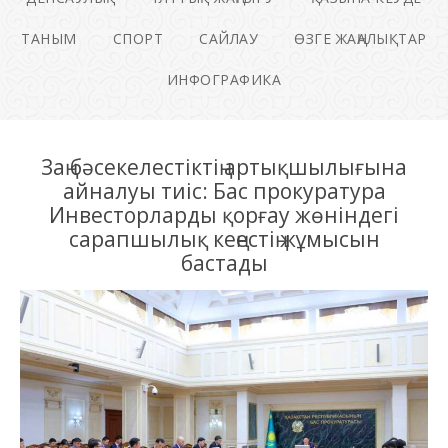
ТАНЫМ
СПОРТ
САЙЛАУ
ӨЗГЕ ЖАҢАЛЫҚТАР
ИНФОГРАФИКА
Заң бәсекелестіктің артықшылығына
айналуы тиіс: Бас прокуратура
Инвесторларды қорғау жөніндегі
сарапшылық кеңестің жұмысын
бастады