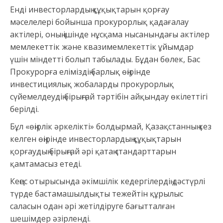
Енді инвесторлардың құқықтарын қорғау
мәселелері бойынша прокурорлық қадағалау
актілері, оның ішінде нұсқама нысанындағы актілер
мемлекеттік және квазимемлекеттік ұйымдар
үшін міндетті болып табылады. Бұдан бөлек, Бас
Прокурорға еліміздің барлық өңірінде
инвестициялық жобаларды прокурорлық
сүйемелдеудің бірыңғай тәртібін айқындау өкілеттігі
берілді.
Бұл «өңірлік әркелікті» болдырмай, Қазақстанның кез
келген өңірінде инвесторлардың құқықтарын
қорғаудың бірыңғай әрі қатаң стандарттарын
қамтамасыз етеді.
Кеңес отырысында әкімшілік кедергілердің дәстүрлі
түрде бастамашылдықты тежейтін құрылыс
саласын одан әрі жетілдіруге бағытталған
шешімдер әзірленді.