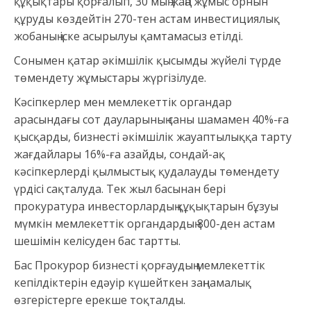
құқықтары қорғалып, 30 мың жаңа жұмыс орнын
құруды көздейтін 270-тен астам инвестициялық
жобаның іске асырылуы қамтамасыз етілді.
Сонымен қатар әкімшілік қысымды жүйелі түрде
төмендету жұмыстары жүргізілуде.
Кәсіпкерлер мен мемлекеттік органдар
арасындағы сот дауларының саны шамамен 40%-ға
қысқарды, бизнесті әкімшілік жауаптылыққа тарту
жағдайлары 16%-ға азайды, сондай-ақ
кәсіпкерлерді қылмыстық қудалауды төмендету
үрдісі сақталуда. Тек жыл басынан бері
прокуратура инвесторлардың құқықтарын бұзуы
мүмкін мемлекеттік органдардың 800-ден астам
шешімін келісуден бас тартты.
Бас Прокурор бизнесті қорғаудың мемлекеттік
кепілдіктерін едәуір күшейткен заңнамалық
өзгерістерге ерекше тоқталды.