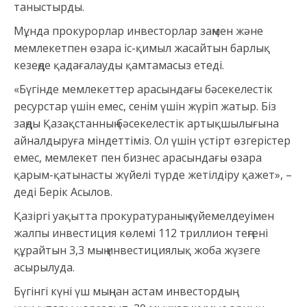
таныстырды.
Мұнда прокурорлар инвесторлар заңмен және
мемлекетпен өзара іс-қимыл жасайтын барлық
кезеңде қадағалауды қамтамасыз етеді.
«Бүгінде мемлекеттер арасындағы бәсекелестік
ресурстар үшін емес, сенім үшін жүріп жатыр. Біз
заңды Қазақстанның бәсекелестік артықшылығына
айналдыруға міндеттіміз. Ол үшін үстірт өзгерістер
емес, мемлекет пен бизнес арасындағы өзара
қарым-қатынасты жүйелі түрде жетілдіру қажет», –
деді Берік Асылов.
Қазіргі уақытта прокуратураның сүйемелдеуімен
жалпы инвестиция көлемі 112 триллион теңгені
құрайтын 3,3 мың инвестициялық жоба жүзеге
асырылуда.
Бүгінгі күні үш мыңнан астам инвестордың