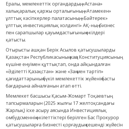
Ералы, мемлекеттік органдардың, «Астана»
халықаралық қаржы орталығының, «Атамекен»
ұлттық кәсіпкерлер палатасының, «Бәйтерек»
ұлттық инвестициялық холдингі» АҚ-ның, бизнес
пен сарапшылар қауымдастығының өкілдері
қатысты.
Отырысты ашқан Берік Асылов қатысушыларды
Қазақстан Республикасының жаңа Конституциясының
күшіне енуімен құттықтап, онда айқындалған
«Әділетті Қазақстан» және «Заң мен тәртіп»
қағидаттарының бүкіл мемлекеттік жүйенің басты
бағдарына айналғанын атап өтті.
Мемлекет басшысы Қасым-Жомарт Тоқаевтың
тапсырмаларын (2025 жылғы 17 желтоқсандағы
Жарлық) іске асыру аясында Инвестициялық
омбудсменнің өкілеттіктері берілген Бас Прокурор
қатысушыларға бизнесті қорғаудың кешенді жүйесін