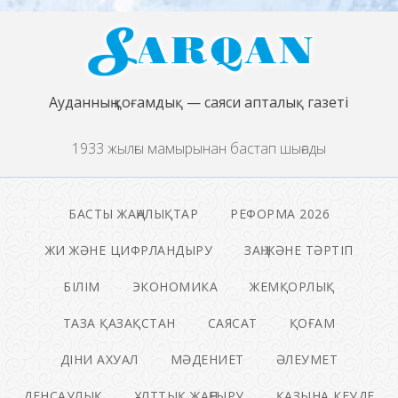
Ауданның қоғамдық — саяси апталық газеті
1933 жылғы мамырынан бастап шығады
БАСТЫ ЖАҢАЛЫҚТАР
РЕФОРМА 2026
ЖИ ЖӘНЕ ЦИФРЛАНДЫРУ
ЗАҢ ЖӘНЕ ТӘРТІП
БІЛІМ
ЭКОНОМИКА
ЖЕМҚОРЛЫҚ
ТАЗА ҚАЗАҚСТАН
САЯСАТ
ҚОҒАМ
ДІНИ АХУАЛ
МӘДЕНИЕТ
ӘЛЕУМЕТ
ДЕНСАУЛЫҚ
ҰЛТТЫҚ ЖАҢҒЫРУ
ҚАЗЫНА КЕУДЕ