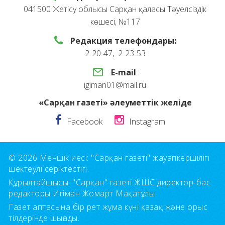
041500 Жетісу облысы Сарқан қаласы Тәуелсіздік
көшесі, №117
Редакция телефондары:
2-20-47, 2-23-53
E-mail
:
igiman01@mail.ru
«Сарқан газеті» әлеуметтік желіде
Facebook
Instagram
© 2026 Меншік иесі: "Сарқан газеті" жауапкершілігі
шектеулі серіктестігі.
Құрылтайшысы: "Сарқан" газеті ЖШС директор-бас
редакторы Игіман Жомарт Мақатұлы
Газет аптасына бір рет жұма күні қазақ және орыс
тілдерінде шығады.