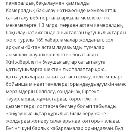
камералдық бақылаумен қамтылды.
Камералдық бақылау нәтижесінде мемлекеттік
сатып алу веб-порталы арқылы мемлекеттік
мекемелерге 1,3 млрд. теңгеден астам камералдық
бақылау нәтижесінде анықталған бұзушылықтарды
жою туралы 169 хабарламалар жолданып, сол
арқылы 40-тан астам лауазымды тұлғалар
әкімшілік жауапкершіліктен босатылды.
Жиі жіберілетін бұзушылықтар сатып алуға
қатысушыларға шектен тыс талаптар қою,
қатысушыларды заңсыз қатыстырмау, келісім-шарт
бойынша міндеттемелерді орындаудың мүмкін емес
мерзімдерін белгілеу, сондай-ақ біртекті
тауарларды, жұмыстарды, көрсетілетін
қызметтерді лоттарға бөлмеу болып табылады.
Заң бұзушылықтар құрылыс, білім беру және
жолдарды жөндеу салаларында көп орын алады.
Бүгінгі күні барлық хабарламалар орындалған. Бұл