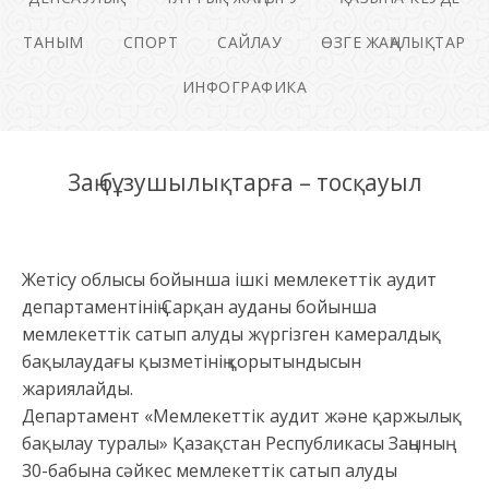
ТАНЫМ
СПОРТ
САЙЛАУ
ӨЗГЕ ЖАҢАЛЫҚТАР
ИНФОГРАФИКА
Заң бұзушылықтарға – тосқауыл
Жетісу облысы бойынша ішкі мемлекеттік аудит
департаментінің Сарқан ауданы бойынша
мемлекеттік сатып алуды жүргізген камералдық
бақылаудағы қызметінің қорытындысын
жариялайды.
Департамент «Мемлекеттік аудит және қаржылық
бақылау туралы» Қазақстан Республикасы Заңының
30-бабына сәйкес мемлекеттік сатып алуды