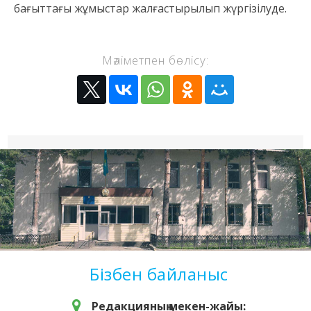
бағыттағы жұмыстар жалғастырылып жүргізілуде.
Мәліметпен бөлісу:
Бізбен байланыс
Редакцияның мекен-жайы: