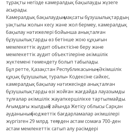
тұрақты негізде камералдық бақылауды жүзеге
асырады.
Камералдық бақылаудың мақсаты бұзушылықтардың
уақтылы жолын кесу және жол бермеу, камералдық
бақылау нәтижелері бойынша анықталған
бұзушылықтарды өз бетінше жою құқығын
мемлекеттік аудит объектісіне беру және
мемлекеттік аудит объектілеріне әкімшілік
жүктемені төмендету болып табылады.
Бұл ретте, Қазақстан Республикасының «Әкімшілік
құқық бұзушылық туралы» Кодексіне сәйкес,
камералдық бақылау нәтижесінде анықталған
бұзушылықтарды өзі жойған жағдайда лауазымды
тұлғалар әкімшілік жауапкершілікке тартылмайды.
Ағымдағы жылдың 8 айында Жетісу облысы Сарқан
ауданының бюджеттік бағдарламалар әкімшілері
жүргізген 29 млрд. теңгеден астам сомаға 700-ден
астам мемлекеттік сатып алу рәсімдері