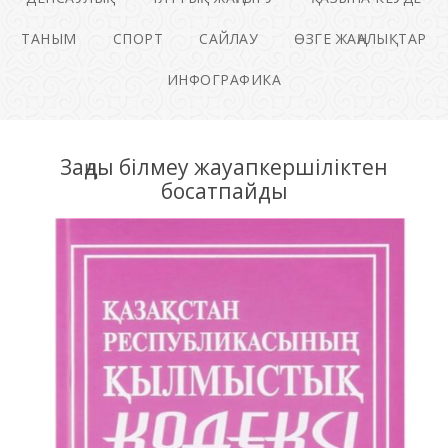
ТАНЫМ
СПОРТ
САЙЛАУ
ӨЗГЕ ЖАҢАЛЫҚТАР
ИНФОГРАФИКА
Заңды білмеу жауапкершіліктен
босатпайды