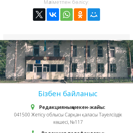
Мәліметпен бөлісу:
Бізбен байланыс
Редакцияның мекен-жайы:
041500 Жетісу облысы Сарқан қаласы Тәуелсіздік
көшесі, №117