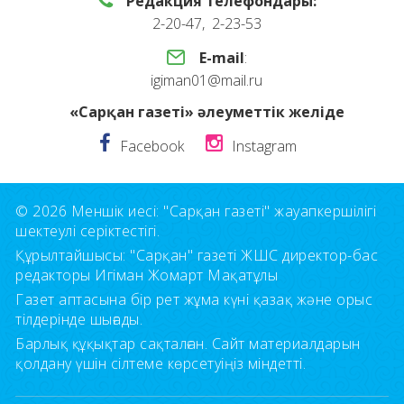
Редакция телефондары:
2-20-47, 2-23-53
E-mail
:
igiman01@mail.ru
«Сарқан газеті» әлеуметтік желіде
Facebook
Instagram
© 2026 Меншік иесі: "Сарқан газеті" жауапкершілігі
шектеулі серіктестігі.
Құрылтайшысы: "Сарқан" газеті ЖШС директор-бас
редакторы Игіман Жомарт Мақатұлы
Газет аптасына бір рет жұма күні қазақ және орыс
тілдерінде шығады.
Барлық құқықтар сақталған. Сайт материалдарын
қолдану үшін сілтеме көрсетуіңіз міндетті.