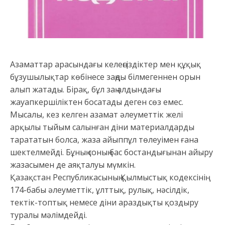
Азаматтар арасындағы келеңсіздіктер мен құқық
бұзушылықтар көбінесе заңды білмегеннен орын
алып жатады. Бірақ, бұл заң алдындағы
жауапкершіліктен босатады деген сөз емес.
Мысалы, кез келген азамат әлеуметтік желі
арқылы тыйым салынған діни материалдарды
тарататын болса, жаза айыппұл төлеуімен ғана
шектелмейді. Бұның соның бас бостандығынан айыру
жазасымен де аяқталуы мүмкін.
Қазақстан Республикасының Қылмыстық кодексінің
174-бабы әлеуметтік, ұлттық, рулық, нәсілдік,
тектік-топтық немесе діни араздықты қоздыру
туралы мәлімдейді.