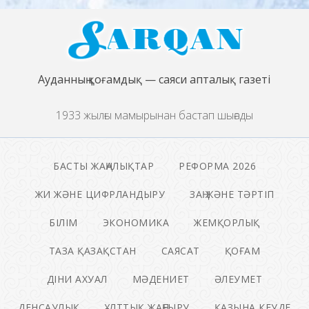
Ауданның қоғамдық — саяси апталық газеті
1933 жылғы мамырынан бастап шығады
БАСТЫ ЖАҢАЛЫҚТАР
РЕФОРМА 2026
ЖИ ЖӘНЕ ЦИФРЛАНДЫРУ
ЗАҢ ЖӘНЕ ТӘРТІП
БІЛІМ
ЭКОНОМИКА
ЖЕМҚОРЛЫҚ
ТАЗА ҚАЗАҚСТАН
САЯСАТ
ҚОҒАМ
ДІНИ АХУАЛ
МӘДЕНИЕТ
ӘЛЕУМЕТ
ДЕНСАУЛЫҚ
ҰЛТТЫҚ ЖАҢҒЫРУ
ҚАЗЫНА КЕУДЕ