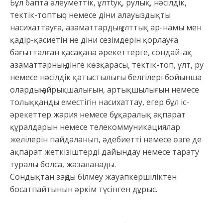
Бұл бапта әлеуметтiк, ұлтtyқ, рулық, нәсiлдік,
тeктiк-топтыq немесе дiни алауыздықты
насихаттауға, азаматтардың ұлттық ар-намы мен
қадiр-қасиетiн не дiни сезiмдерiн қорлауға
бағытталған қасақана әрекеттерге, сондай-ақ
азаматтарның дiнге көзқарасы, тeктік-топ, ұлт, ру
немесе нәсiлдiк қатыстылығы белгiлерi бойынша
олардың айрықшалығын, артықшылығын немесе
толыққанды еместігін насихаттау, егер бұл іс-
әрекеттер жария немесе бұқаралық ақпарат
құралдарын немесе телекоммуникациялар
желілерін пайдаланып, әдебиетті немесе өзге де
ақпарат жеткізіштерді дайындау немесе тарату
туралы болса, жазаланады.
Сондықтан заңды білмеу жауапкершіліктен
босатпайтынын әркім түсінген дұрыс.