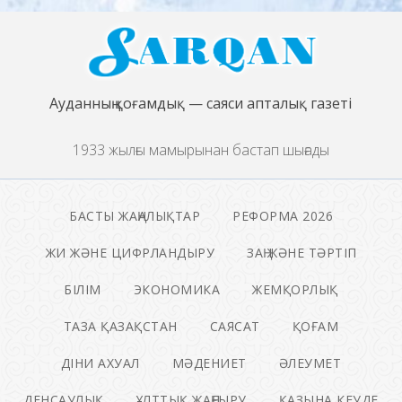
Ауданның қоғамдық — саяси апталық газеті
1933 жылғы мамырынан бастап шығады
БАСТЫ ЖАҢАЛЫҚТАР
РЕФОРМА 2026
ЖИ ЖӘНЕ ЦИФРЛАНДЫРУ
ЗАҢ ЖӘНЕ ТӘРТІП
БІЛІМ
ЭКОНОМИКА
ЖЕМҚОРЛЫҚ
ТАЗА ҚАЗАҚСТАН
САЯСАТ
ҚОҒАМ
ДІНИ АХУАЛ
МӘДЕНИЕТ
ӘЛЕУМЕТ
ДЕНСАУЛЫҚ
ҰЛТТЫҚ ЖАҢҒЫРУ
ҚАЗЫНА КЕУДЕ