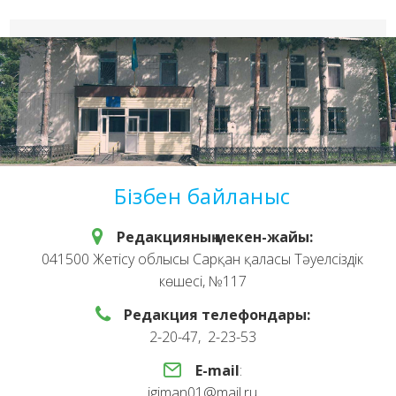
Бізбен байланыс
Редакцияның мекен-жайы:
041500 Жетісу облысы Сарқан қаласы Тәуелсіздік
көшесі, №117
Редакция телефондары:
2-20-47, 2-23-53
E-mail
:
igiman01@mail.ru