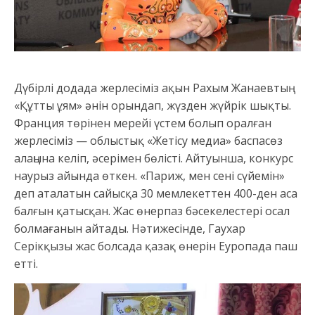
Дүбірлі додада жерлесіміз ақын Рахым Жанаевтың
«Құтты ұям» әнін орындап, жүзден жүйрік шықты.
Франция төрінен мерейі үстем болып оралған
жерлесіміз — облыстық «Жетісу медиа» баспасөз
алаңына келіп, әсерімен бөлісті. Айтуынша, конкурс
наурыз айында өткен. «Париж, мен сені сүйемін»
деп аталатын сайысқа 30 мемлекеттен 400-ден аса
балғын қатысқан. Жас өнерпаз бәсекелестері осал
болмағанын айтады. Нәтижесінде, Гаухар
Серікқызы жас болсада қазақ өнерін Еуропада паш
етті.