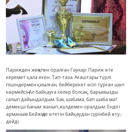
Парижден жеңіспен оралған Гаухар: Париж өте
керемет қала екен. Тап-таза. Ағаштары түрлі
пішіндермен қиылған, бейберекет өсіп тұрған шөп
көрмейсің. Ал байқауға келер болсақ, барымызды
салып дайындалдым. Бақ шабама, бап шаба ма?
демекші бағым жанып,жүлдемен оралдым. Ендігі
арманым Бейжіңде өтетін байқаудан сүрінбей өту,-
дейді.