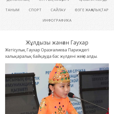
ТАНЫМ
СПОРТ
САЙЛАУ
ӨЗГЕ ЖАҢАЛЫҚТАР
ИНФОГРАФИКА
Жұлдызы жанған Гаухар
Жетісулық Гаухар Оразғалиева Париждегі
халықаралық байқауда бас жүлдені жеңіп алды.