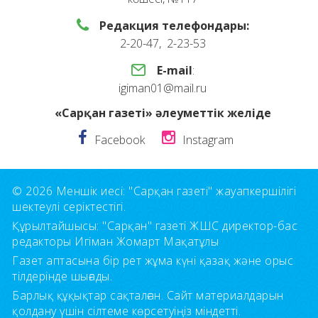
Редакция телефондары:
2-20-47, 2-23-53
E-mail
:
igiman01@mail.ru
«Сарқан газеті» әлеуметтік желіде
Facebook
Instagram
© 2026 Меншік иесі: "Сарқан газеті" жауапкершілігі
шектеулі серіктестігі.
Құрылтайшысы: "Сарқан" газеті ЖШС директор-бас
редакторы Игіман Жомарт Мақатұлы
Газет аптасына бір рет жұма күні қазақ және орыс
тілдерінде шығады.
Барлық құқықтар сақталған. Сайт материалдарын
қолдану үшін сілтеме көрсетуіңіз міндетті.