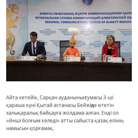
Айта кетейік, Сарқан ауданының тумасы 3-ші
қараша күні Қытай астанасы Бейжіңде өтетін
халықаралық байқауға жолдама алған. Енді ол
«Әнші болғым келеді» атты сайыста қазақ елінің
намысын қорғамақ.