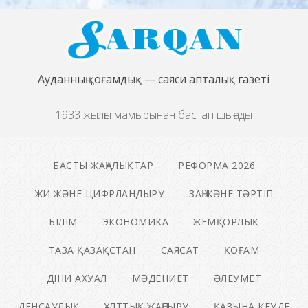
Ауданның қоғамдық — саяси апталық газеті
1933 жылғы мамырынан бастап шығады
БАСТЫ ЖАҢАЛЫҚТАР
РЕФОРМА 2026
ЖИ ЖӘНЕ ЦИФРЛАНДЫРУ
ЗАҢ ЖӘНЕ ТӘРТІП
БІЛІМ
ЭКОНОМИКА
ЖЕМҚОРЛЫҚ
ТАЗА ҚАЗАҚСТАН
САЯСАТ
ҚОҒАМ
ДІНИ АХУАЛ
МӘДЕНИЕТ
ӘЛЕУМЕТ
ДЕНСАУЛЫҚ
ҰЛТТЫҚ ЖАҢҒЫРУ
ҚАЗЫНА КЕУДЕ