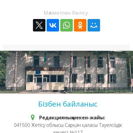
Мәліметпен бөлісу:
Бізбен байланыс
Редакцияның мекен-жайы:
041500 Жетісу облысы Сарқан қаласы Тәуелсіздік
көшесі, №117