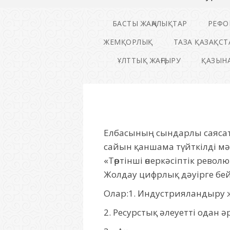
БАСТЫ ЖАҢАЛЫҚТАР
РЕФО
ЖЕМҚОРЛЫҚ
ТАЗА ҚАЗАҚСТ
ҰЛТТЫҚ ЖАҢҒЫРУ
ҚАЗЫНА
Елбасының сындарлы саясаты
сайын қаншама түйткілді мәс
«Төртінші өнеркәсіптік рев
Жолдау цифрлық дәуірге бейі
Олар:1. Индустрияландыру ж
2. Ресурстық әлеуетті одан ә