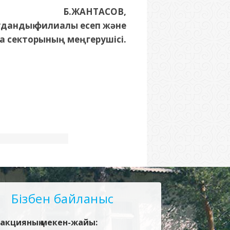
Б.ЖАНТАСОВ,
удандық филиалы есеп және
а секторының меңгерушісі.
Бізбен байланыс
акцияның мекен-жайы: