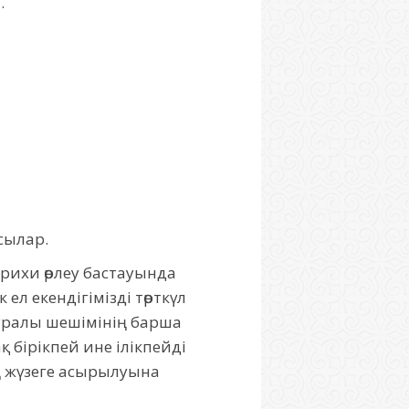
.
сылар.
арихи өрлеу бастауында
ел екендігімізді төрткүл
уралы шешімінің барша
қ бірікпей ине ілікпейді
ың жүзеге асырылуына