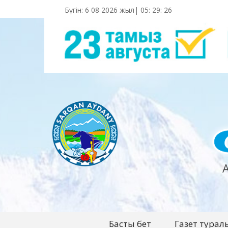
Бүгін: 6 08 2026 жыл|
05
:
29
:
27
Басты бет
Газет турал