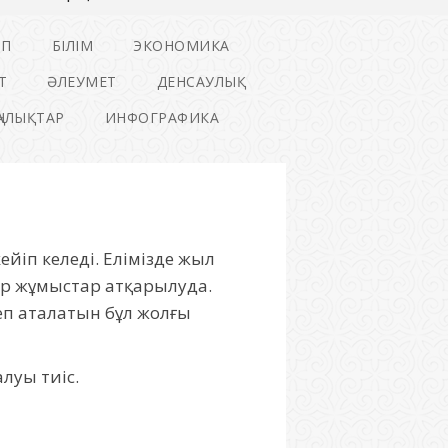
ІП
БІЛІМ
ЭКОНОМИКА
Т
ӘЛЕУМЕТ
ДЕНСАУЛЫҚ
ҢАЛЫҚТАР
ИНФОГРАФИКА
йіп келеді. Елімізде жыл
уар жұмыстар атқарылуда.
еп аталатын бұл жолғы
луы тиіс.