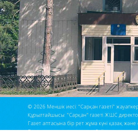
© 2026 Меншік иесі: "Сарқан газеті" жауапкерші
Құрылтайшысы: "Сарқан" газеті ЖШС директ
Газет аптасына бір рет жұма күні қазақ және 
Барлық құқықтар сақталған. Сайт материалдары