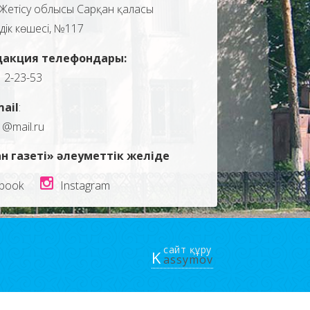
Жетісу облысы Сарқан қаласы
здік көшесі, №117
дакция телефондары:
, 2-23-53
mail
:
1@mail.ru
н газеті» әлеуметтік желіде
book
Instagram
сайт құру
K
assymov