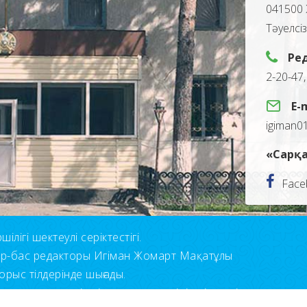
041500 
Тәуелсі
Ре
2-20-47
E-
igiman0
«Сарқа
Face
лігі шектеулі серіктестігі.
ор-бас редакторы Игіман Жомарт Мақатұлы
орыс тілдерінде шығады.
н қолдану үшін сілтеме көрсетуіңіз міндетті.