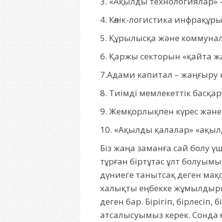
3. «Ақылды технологиялар» –
4. Көлік-логистика инфрақұ
5. Құрылысқа және коммунал
6. Қаржы секторын «қайта ж
7.Адами капитал – жаңғыру н
8. Тиімді мемлекеттік басқар
9. Жемқорлықпен күрес және 
10. «Ақылды қалалар» «ақылд
Біз жаңа заманға сай болу ү
тұрған біртұтас ұлт болуымыз
дүниеге танытсақ деген ма
халықты еңбекке жұмылдырып, 
деген бар. Бірігіп, бірлесі
атсалысуымыз керек. Сонда 