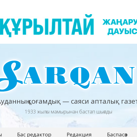
Ауданның қоғамдық — саяси апталық газет
1933 жылғы мамырынан бастап шығады
ы
Бас редактор
Редакция
Баспасөз