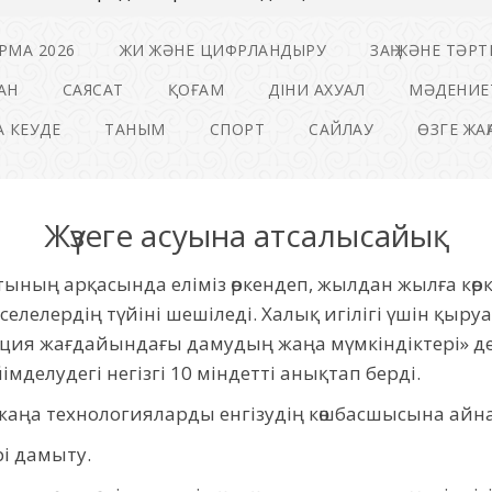
РМА 2026
ЖИ ЖӘНЕ ЦИФРЛАНДЫРУ
ЗАҢ ЖӘНЕ ТӘРТ
АН
САЯСАТ
ҚОҒАМ
ДІНИ АХУАЛ
МӘДЕНИЕ
 КЕУДЕ
ТАНЫМ
СПОРТ
САЙЛАУ
ӨЗГЕ ЖА
Жүзеге асуына атсалысайық
ның арқасында еліміз өркендеп, жылдан жылға көрке
елелердің түйіні шешіледі. Халық игілігі үшін қыр
олюция жағдайындағы дамудың жаңа мүмкіндіктері» д
мделудегі негізгі 10 міндетті анықтап берді.
аңа технологияларды енгізудің көшбасшысына айна
рі дамыту.