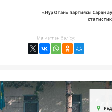
«Нұр Отан» партиясы Сарқан а
статистик
Мәліметпен бөлісу:
Ред