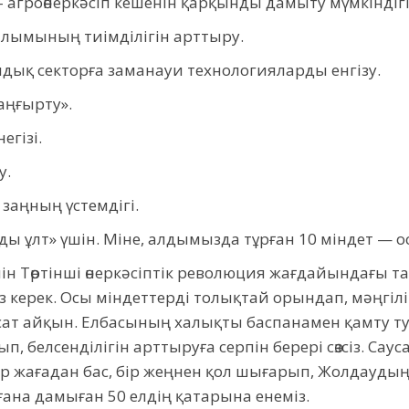
 агроөнеркәсіп кешенін қарқынды дамыту мүмкіндігі
рылымының тиімділігін арттыру.
дық секторға заманауи технологияларды енгізу.
аңғырту».
егізі.
у.
заңның үстемдігі.
ы ұлт» үшін. Міне, алдымызда тұрған 10 міндет — о
шін Төртінші өнеркәсіптік революция жағдайындағы т
 керек. Осы міндеттерді толықтай орындап, мәңгілік 
қсат айқын. Елбасының халықты баспанамен қамту т
белсенділігін арттыруға серпін берері сөзсіз. Сауса
п, бір жағадан бас, бір жеңнен қол шығарып, Жолдауд
ғана дамыған 50 елдің қатарына енеміз.