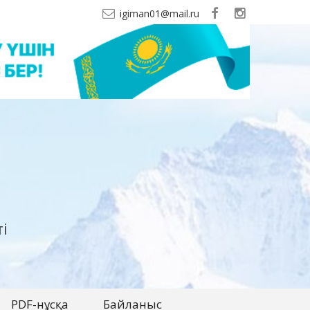
igiman01@mail.ru
і
PDF-нұсқа
Байланыс