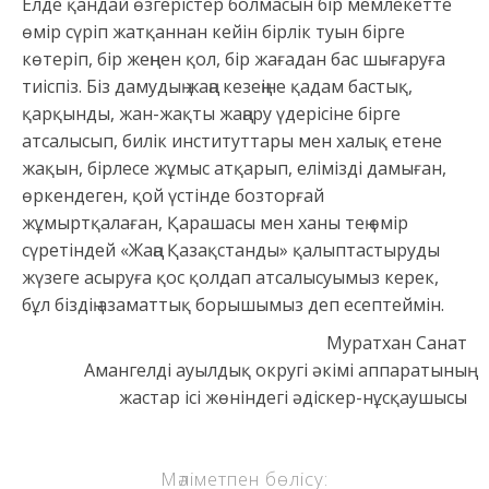
Елде қандай өзгерістер болмасын бір мемлекетте
өмір сүріп жатқаннан кейін бірлік туын бірге
көтеріп, бір жеңнен қол, бір жағадан бас шығаруға
тиіспіз. Біз дамудың жаңа кезеңіне қадам бастық,
қарқынды, жан-жақты жаңару үдерісіне бірге
атсалысып, билік институттары мен халық етене
жақын, бірлесе жұмыс атқарып, елімізді дамыған,
өркендеген, қой үстінде бозторғай
жұмыртқалаған, Қарашасы мен ханы тең өмір
сүретіндей «Жаңа Қазақстанды» қалыптастыруды
жүзеге асыруға қос қолдап атсалысуымыз керек,
бұл біздің азаматтық борышымыз деп есептеймін.
Муратхан Санат
Амангелді ауылдық округі әкімі аппаратының
жастар ісі жөніндегі әдіскер-нұсқаушысы
Мәліметпен бөлісу: