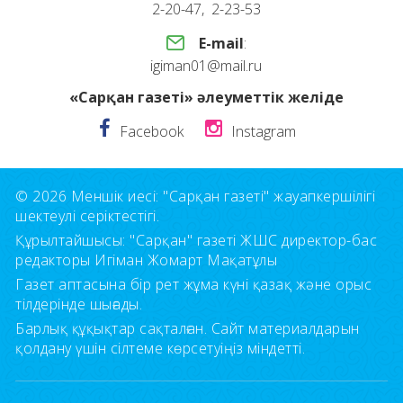
2-20-47, 2-23-53
E-mail
:
igiman01@mail.ru
«Сарқан газеті» әлеуметтік желіде
Facebook
Instagram
© 2026 Меншік иесі: "Сарқан газеті" жауапкершілігі
шектеулі серіктестігі.
Құрылтайшысы: "Сарқан" газеті ЖШС директор-бас
редакторы Игіман Жомарт Мақатұлы
Газет аптасына бір рет жұма күні қазақ және орыс
тілдерінде шығады.
Барлық құқықтар сақталған. Сайт материалдарын
қолдану үшін сілтеме көрсетуіңіз міндетті.