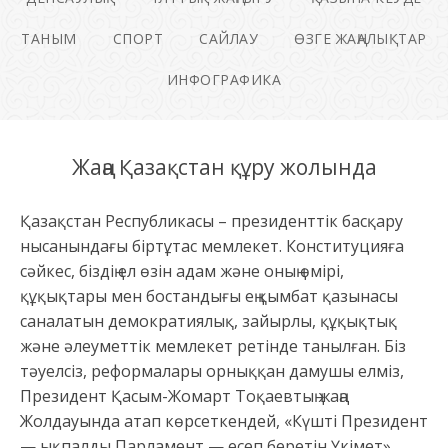
ТАНЫМ
СПОРТ
САЙЛАУ
ӨЗГЕ ЖАҢАЛЫҚТАР
ИНФОГРАФИКА
Жаңа Қазақстан құру жолында
Қазақстан Республикасы – президенттік басқару
нысанындағы біртұтас мемлекет. Конституцияға
сәйкес, біздің ел өзін адам және оның өмірі,
құқықтары мен бостандығы ең қымбат қазынасы
саналатын демократиялық, зайырлы, құқықтық
және әлеуметтік мемлекет ретінде танылған. Біз
тәуелсіз, реформалары орныққан дамушы елміз,
Президент Қасым-Жомарт Тоқаевтың жаңа
Жолдауында атап көрсеткендей, «Күшті Президент
— ықпалды Парламент — есеп беретін Үкімет»