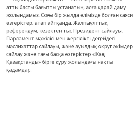
атты басты бағытты ұстанатын, алға қарай даму
жолындамыз. Соңғы бір жылда елімізде болған саяси
өзгерістер, атап айтқанда, Жалпыұлттық
референдум, кезектен тыс Президент сайлауы,
Парламент мәжілісі мен жергілікті деңгейдегі
мәслихаттар сайлауы, және ауылдық округ әкімдер
сайлау және тағы басқа өзгерістер «Жаңа
Қазақстанды» бірге құру жолындағы нақты
қадамдар.