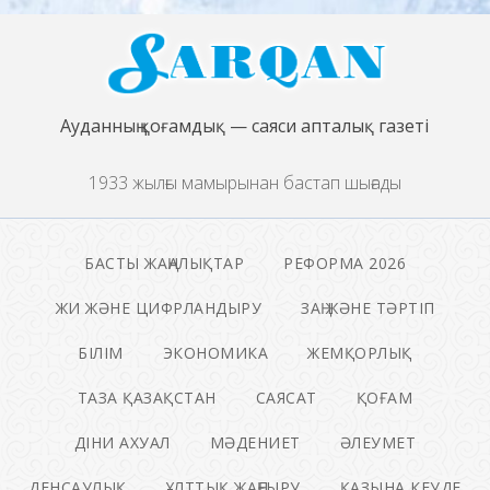
Ауданның қоғамдық — саяси апталық газеті
1933 жылғы мамырынан бастап шығады
БАСТЫ ЖАҢАЛЫҚТАР
РЕФОРМА 2026
ЖИ ЖӘНЕ ЦИФРЛАНДЫРУ
ЗАҢ ЖӘНЕ ТӘРТІП
БІЛІМ
ЭКОНОМИКА
ЖЕМҚОРЛЫҚ
ТАЗА ҚАЗАҚСТАН
САЯСАТ
ҚОҒАМ
ДІНИ АХУАЛ
МӘДЕНИЕТ
ӘЛЕУМЕТ
ДЕНСАУЛЫҚ
ҰЛТТЫҚ ЖАҢҒЫРУ
ҚАЗЫНА КЕУДЕ