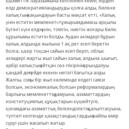
қызметтік лауазымына келгеннен кейін, бірден
елді демократияландыруды қолға алды, билікке
халықтың жақындауын басты мақсат етті, «Халық
үнін еститін мемлекет»тұжырымдамасы арқылы
бүгінгі күні елдің үнін, тілегін, ниетін жоғары билік
құрылымы еститін болды. Аудан әкімдері бұрын
халық алдында жылына 1 ақ рет есеп беретін
болса, қазір тоқсан сайын есеп беріп, облыс
әкімдері жарты жыл сайын халық алдына шығып,
әрбір халықтың айтқан сөз-пікірінің орындалуы
қандай деңгейде екенін негізгі бағытқа алды.
Жалпы, соңғы бір жыл көлемінде елдегі саяси
болсын, экономикалық болсын реформалардың
барлығы мемлекеттің дамуына, азаматтардың
конституциялық құқықтарын күшейтуге,
қоғамдағы азаматтық белсенділіктің қалыптасуына,
түптеп келгенде қазақстандықтардың жайлы өмір
сүруі үшін жасалып жатыр.