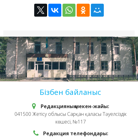
Бізбен байланыс
Редакцияның мекен-жайы:
041500 Жетісу облысы Сарқан қаласы Тәуелсіздік
көшесі, №117
Редакция телефондары: