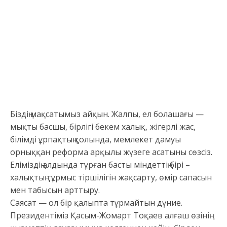
Біздің мақсатымыз айқын. Жалпы, ел болашағы —
мықты басшы, бірлігі бекем халық, жігерлі жас,
білімді ұрпақтың қолында, мемлекет дамуы
орныққан реформа арқылы жүзеге асатыны сөзсіз.
Еліміздің алдында тұрған басты міндеттің бірі –
халықтың тұрмыс тіршілігін жақсарту, өмір сапасын
мен табысын арттыру.
Саясат — ол бір қалыпта тұрмайтын дүние.
Президентіміз Қасым-Жомарт Тоқаев алғаш өзінің