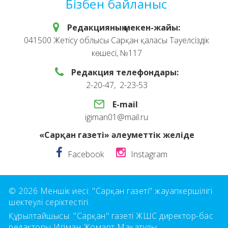
Бізбен байланыс
Редакцияның мекен-жайы:
041500 Жетісу облысы Сарқан қаласы Тәуелсіздік
көшесі, №117
Редакция телефондары:
2-20-47, 2-23-53
E-mail
:
igiman01@mail.ru
«Сарқан газеті» әлеуметтік желіде
Facebook
Instagram
© 2026 Меншік иесі: "Сарқан газеті" жауапкершілігі
шектеулі серіктестігі.
Құрылтайшысы: "Сарқан" газеті ЖШС директор-бас
редакторы Игіман Жомарт Мақатұлы