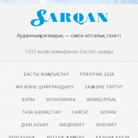
Ауданның қоғамдық — саяси апталық газеті
1933 жылғы мамырынан бастап шығады
БАСТЫ ЖАҢАЛЫҚТАР
РЕФОРМА 2026
ЖИ ЖӘНЕ ЦИФРЛАНДЫРУ
ЗАҢ ЖӘНЕ ТӘРТІП
БІЛІМ
ЭКОНОМИКА
ЖЕМҚОРЛЫҚ
ТАЗА ҚАЗАҚСТАН
САЯСАТ
ҚОҒАМ
ДІНИ АХУАЛ
МӘДЕНИЕТ
ӘЛЕУМЕТ
ДЕНСАУЛЫҚ
ҰЛТТЫҚ ЖАҢҒЫРУ
ҚАЗЫНА КЕУДЕ