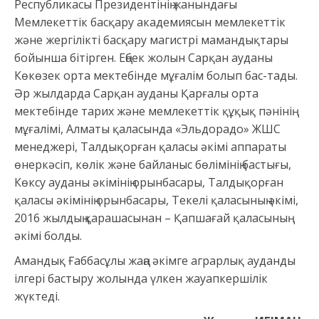
Республикасы Президентінің жанындағы
Мемлекеттік басқару академиясын мемлекеттік
және жергілікті басқару магистрі мамандықтары
бойынша бітірген. Еңбек жолын Сарқан ауданы
Көкөзек орта мектебінде мұғалім болып бас-тады.
Әр жылдарда Сарқан ауданы Қарғалы орта
мектебінде тарих және мемлекеттік құқық пәнінің
мұғалімі, Алматы қаласында «Эльдорадо» ЖШС
менеджері, Талдықорған қаласы әкімі аппараты
өнеркәсіп, көлік және байланыс бөлімінің бастығы,
Көксу ауданы әкімінің орынбасары, Талдықорған
қаласы әкімінің орынбасары, Текелі қаласының әкімі,
2016 жылдың қарашасынан – Қапшағай қаласының
әкімі болды.
Амандық Ғаббасұлы жаңа әкімге аграрлық ауданды
ілгері бастыру жолында үлкен жауапкершілік
жүктеді.