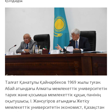
қолдады.
Талғат Қанатұлы Қайнарбеков 1969 жылы туған.
Абай атындағы Алматы мемлекеттік университетін
тарих және қосымша мемлекеттік құқық пәнінің
оқытушысы, І. Жансүгіров атындағы Жетісу
мемлекеттік университетін экономист, Қазақстан