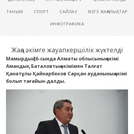
ТАНЫМ
СПОРТ
САЙЛАУ
ӨЗГЕ ЖАҢАЛЫҚТАР
ИНФОГРАФИКА
Жаңа әкімге жауапкершілік жүктелді
Мамырдың 26-сында Алматы облысының әкімі
Амандық Баталовтың өкімімен Талғат
Қанатұлы Қайнарбеков Сарқан ауданының әкімі
болып тағайын-далды.