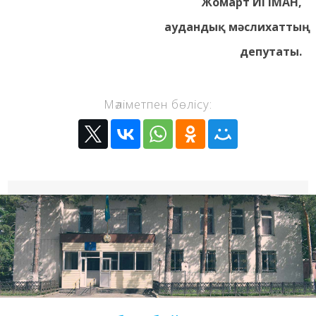
Жомарт ИГІМАН,
аудандық мәслихаттың
депутаты.
Мәліметпен бөлісу: