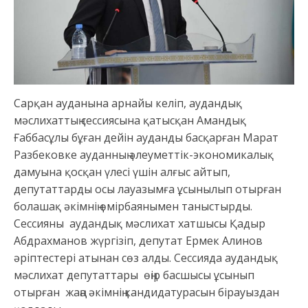
Сарқан ауданына арнайы келіп, аудандық
мәслихаттың сессиясына қатысқан Амандық
Ғаббасұлы бұған дейін ауданды басқарған Марат
Разбековке ауданның әлеуметтік-экономикалық
дамуына қосқан үлесі үшін алғыс айтып,
депутаттарды осы лауазымға ұсынылып отырған
болашақ әкімнің өмірбаянымен таныстырды.
Сессияны аудандық мәслихат хатшысы Қадыр
Абдрахманов жүргізіп, депутат Ермек Алинов
әріптестері атынан сөз алды. Сессияда аудандық
мәслихат депутаттары өңір басшысы ұсынып
отырған жаңа әкімнің кандидатурасын бірауыздан