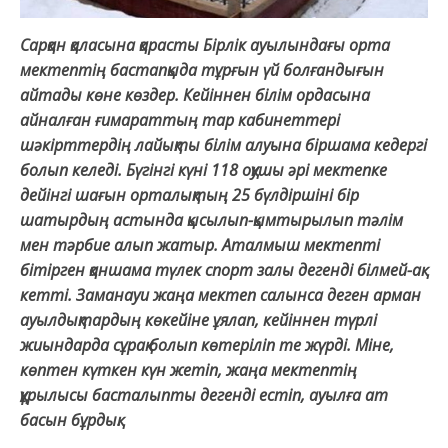
Сарқан қаласына қарасты Бірлік ауылындағы орта
мектептің бастапқыда тұрғын үй болғандығын
айтады көне көздер. Кейіннен білім ордасына
айналған ғимараттың тар кабинеттері
шәкірттердің лайықты білім алуына біршама кедергі
болып келеді. Бүгінгі күні 118 оқушы әрі мектепке
дейінгі шағын орталықтың 25 бүлдіршіні бір
шатырдың астында қысылып-қымтырылып тәлім
мен тәрбие алып жатыр. Аталмыш мектепті
бітірген қаншама түлек спорт залы дегенді білмей-ақ
кетті. Заманауи жаңа мектеп салынса деген арман
ауылдықтардың көкейіне ұялап, кейіннен түрлі
жиындарда сұрақ болып көтеріліп те жүрді. Міне,
көптен күткен күн жетіп, жаңа мектептің
құрылысы басталыпты дегенді естіп, ауылға ат
басын бұрдық.