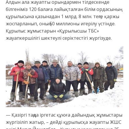
Алдын ала жауапты орындармен тілдескенде
білгеніміз 120 балаға лайықталған білім ордасының
құрылысына қазынадан 1 млрд. 8 млн. теңге қаржы
жоспарланып, оның 50 миллионы игерілу үстінде.
Құрылыс жұмыстарын «Құрылысшы ТБС»
жауапкершілігі шектеулі серіктестігі жүргізуде.
— Қазіргі таңда іргетас құюға дайындық жұмыстары
жүргізіліп жатыр, – дейді құрылысқа жауапты ЖШС