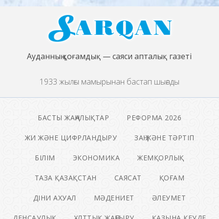
Ауданның қоғамдық — саяси апталық газеті
1933 жылғы мамырынан бастап шығады
БАСТЫ ЖАҢАЛЫҚТАР
РЕФОРМА 2026
ЖИ ЖӘНЕ ЦИФРЛАНДЫРУ
ЗАҢ ЖӘНЕ ТӘРТІП
БІЛІМ
ЭКОНОМИКА
ЖЕМҚОРЛЫҚ
ТАЗА ҚАЗАҚСТАН
САЯСАТ
ҚОҒАМ
ДІНИ АХУАЛ
МӘДЕНИЕТ
ӘЛЕУМЕТ
ДЕНСАУЛЫҚ
ҰЛТТЫҚ ЖАҢҒЫРУ
ҚАЗЫНА КЕУДЕ