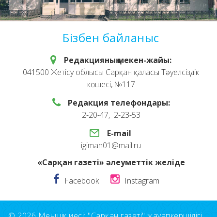
Бізбен байланыс
Редакцияның мекен-жайы:
041500 Жетісу облысы Сарқан қаласы Тәуелсіздік
көшесі, №117
Редакция телефондары:
2-20-47, 2-23-53
E-mail
:
igiman01@mail.ru
«Сарқан газеті» әлеуметтік желіде
Facebook
Instagram
© 2026 Меншік иесі: "Сарқан газеті" жауапкершілігі