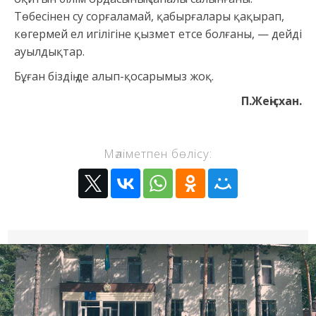
Төбесінен су сорғаламай, қабырғалары қақырап,
көгермей ел игілігіне қызмет етсе болғаны, — дейді
ауылдықтар.
Бұған біздің де алып-қосарымыз жоқ.
П.Жеңісхан.
Мәліметпен бөлісу: