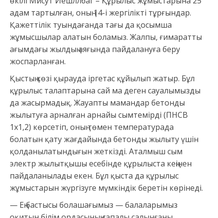
өкілі Мисут Йешллбаг – Құрылыс жұмыстарына 25
адам тартылған, оның 14-і жергілікті тұрғындар.
Қажеттілік туындағанда тағы да қосымша
жұмысшылар алатын боламыз. Жалпы, ғимаратты
ағымдағы жылдың аяғында пайдалануға беру
жоспарланған.
Қыстың көзі қырауда іргетас құйылып жатыр. Бұл
құрылыс талаптарына сай ма деген сауалымызды
да жасырмадық. Жауапты мамандар бетонды
жылытуға арналған арнайы сымтемірді (ПНСВ
1х1,2) көрсетіп, оның төмен температурада
болатын қату жағдайында бетонды жылыту үшін
қолданылатындығын жеткізді. Аталмыш сым
электр жылытқышы есебінде құрылыста кеңінен
пайдаланылады екен. Бұл қыста да құрылыс
жұмыстарын жүргізуге мүмкіндік беретін көрінеді.
— Ең бастысы болашағымыз — балаларымыз
оқитын білім ордасының сапалы салынғаны.