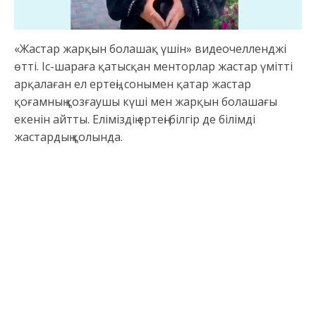
«Жастар жарқын болашақ үшін» видеочелленджі
өтті. Іс-шараға қатысқан менторлар жастар үмітті
арқалаған ел ертеңі, сонымен қатар жастар
қоғамның қозғаушы күші мен жарқын болашағы
екенін айтты. Еліміздің ертеңі білгір де білімді
жастардың қолында.