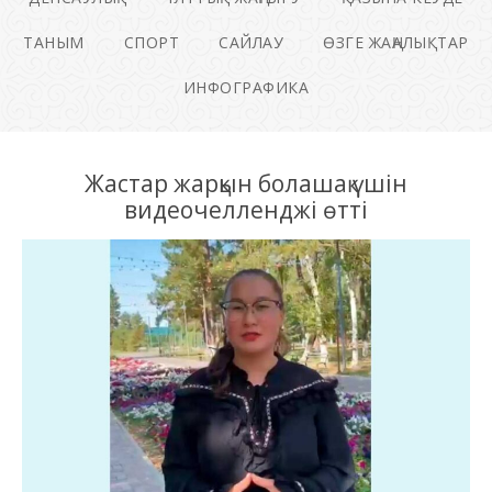
ТАНЫМ
СПОРТ
САЙЛАУ
ӨЗГЕ ЖАҢАЛЫҚТАР
ИНФОГРАФИКА
Жастар жарқын болашақ үшін
видеочелленджі өтті