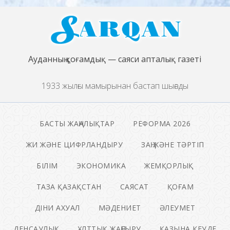
Ауданның қоғамдық — саяси апталық газеті
1933 жылғы мамырынан бастап шығады
БАСТЫ ЖАҢАЛЫҚТАР
РЕФОРМА 2026
ЖИ ЖӘНЕ ЦИФРЛАНДЫРУ
ЗАҢ ЖӘНЕ ТӘРТІП
БІЛІМ
ЭКОНОМИКА
ЖЕМҚОРЛЫҚ
ТАЗА ҚАЗАҚСТАН
САЯСАТ
ҚОҒАМ
ДІНИ АХУАЛ
МӘДЕНИЕТ
ӘЛЕУМЕТ
ДЕНСАУЛЫҚ
ҰЛТТЫҚ ЖАҢҒЫРУ
ҚАЗЫНА КЕУДЕ