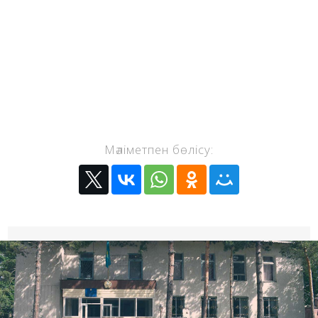
Мәліметпен бөлісу: